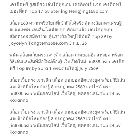
เครดิตฟรี ยูสเดียว เล่นได้ทุกเกม เครดิตฟรี แจก เครดิตฟรี
เยอะที่สุด Top 17 by Sterling Hengjing168d.com
สล็อต168 ความพรีเมียมที่เข้าถึงได้จริง ลุ้นกงล้อมหาเศรษฐี
สะสมเพชร เล่นลื่น ไม่มีสะดุด คัดมาแล้ว เล่นได้ทุกเกม
สล็อต168 สมัครง่าย ลุ้นรางวัลใหญ่ได้ทันที Top 39 by
Joycelyn Tangtem168e.com 3 ก.ย. 26
พนัน สล็อตเว็บตรง เจาะลึก สล็อต เกมยอดฮิตแห่งยุค พร้อม
วิธีเล่นและสิ่งที่มือใหม่ต้องรู้ เว็บเปิดใหม่ jin888.asia เครดิต
ฟรี Top 89 by Sara 1 websiteใหญ่ July 2569
สล็อตเว็บตรง เจาะลึก สล็อต เกมยอดฮิตแห่งยุค พร้อมวิธีเล่น
และสิ่งที่มือใหม่ต้องรู้ 8 กรกฎาคม 2569 เวปไซต์ ตรง
jin888.asia พนันออนไลน์ เว็บใหญ่ ทดลองเล่น Top 24 by
Roxanna
สล็อตเว็บตรง เจาะลึก สล็อต เกมยอดฮิตแห่งยุค พร้อมวิธีเล่น
และสิ่งที่มือใหม่ต้องรู้ 8 กรกฎาคม 2569 เวปไซต์ ตรง
jin888.asia พนันออนไลน์ เว็บใหญ่ ทดลองเล่น Top 24 by
Roxanna