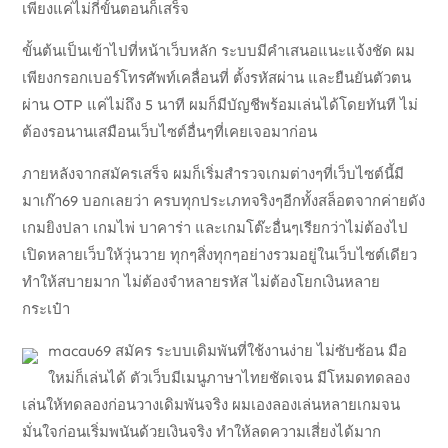
เพียงแค่ไม่กี่ขั้นตอนก็เสร็จ
ขั้นต้นเป็นเข้าไปที่หน้าเว็บหลัก ระบบมีคำเสนอแนะแจ้งชัด ผม
เพียงกรอกเบอร์โทรศัพท์เคลื่อนที่ ตั้งรหัสผ่าน และยืนยันตัวตน
ผ่าน OTP แค่ไม่ถึง 5 นาที ผมก็มีบัญชีพร้อมเล่นได้โดยทันที ไม่
ต้องรอนานเสมือนเว็บไซต์อื่นๆที่เคยเจอมาก่อน
ภายหลังจากสมัครเสร็จ ผมก็เริ่มสำรวจเกมต่างๆที่เว็บไซต์นี้มี
มาเก๊า69 บอกเลยว่า ครบทุกประเภทจริงๆอีกทั้งสล็อตจากค่ายดัง
เกมยิงปลา เกมไพ่ บาคาร่า และเกมโต๊ะอื่นๆเรียกว่าไม่ต้องไป
เปิดหลายเว็บให้วุ่นวาย ทุกๆสิ่งทุกๆอย่างรวมอยู่ในเว็บไซต์เดียว
ทำให้สบายมาก ไม่ต้องจำหลายรหัส ไม่ต้องโยกเงินหลาย
กระเป๋า
macau69 สมัคร ระบบเดิมพันที่ใช้งานง่าย ไม่ซับซ้อน มือ
ใหม่ก็เล่นได้ ตัวเว็บมีเมนูภาษาไทยชัดเจน มีโหมดทดลอง
เล่นให้ทดลองก่อนวางเดิมพันจริง ผมเองลองเล่นหลายเกมจน
มั่นใจก่อนเริ่มพนันด้วยเงินจริง ทำให้ลดความเสี่ยงได้มาก