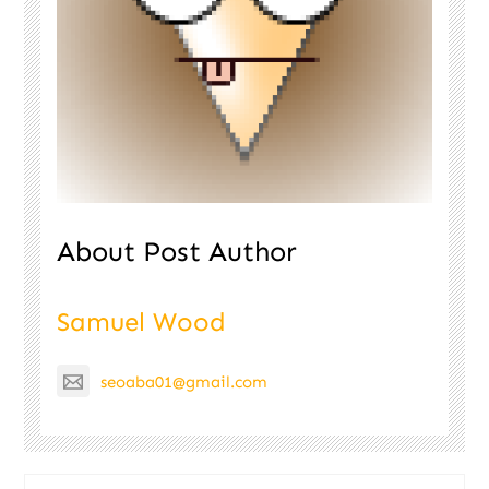
About Post Author
Samuel Wood
seoaba01@gmail.com