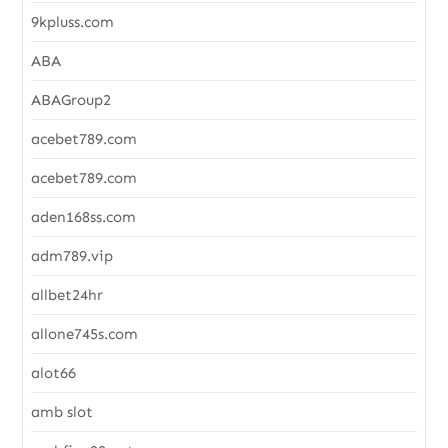
9kpluss.com
ABA
ABAGroup2
acebet789.com
acebet789.com
aden168ss.com
adm789.vip
allbet24hr
allone745s.com
alot66
amb slot