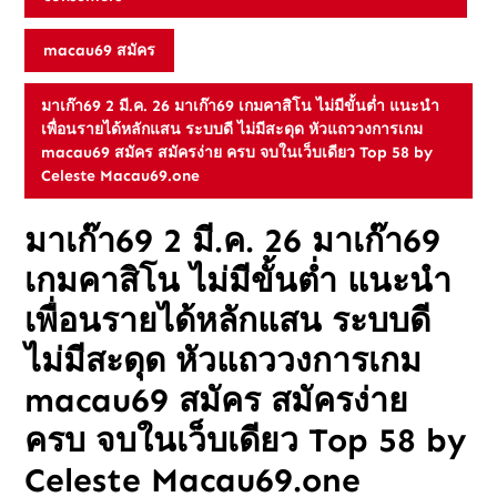
macau69 สมัคร
มาเก๊า69 2 มี.ค. 26 มาเก๊า69 เกมคาสิโน ไม่มีขั้นต่ำ แนะนำ
เพื่อนรายได้หลักแสน ระบบดี ไม่มีสะดุด หัวแถววงการเกม
macau69 สมัคร สมัครง่าย ครบ จบในเว็บเดียว Top 58 by
Celeste Macau69.one
มาเก๊า69 2 มี.ค. 26 มาเก๊า69
เกมคาสิโน ไม่มีขั้นต่ำ แนะนำ
เพื่อนรายได้หลักแสน ระบบดี
ไม่มีสะดุด หัวแถววงการเกม
macau69 สมัคร สมัครง่าย
ครบ จบในเว็บเดียว Top 58 by
Celeste Macau69.one