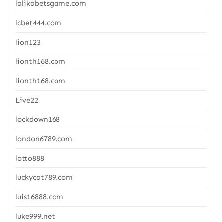
lalikabetsgame.com
lcbet444.com
lion123
lionth168.com
lionth168.com
Live22
lockdown168
london6789.com
lotto888
luckycat789.com
luis16888.com
luke999.net