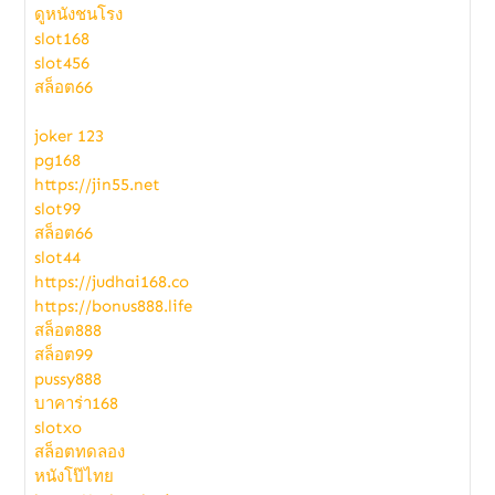
ดูหนังชนโรง
slot168
slot456
สล็อต66
joker 123
pg168
https://jin55.net
slot99
สล็อต66
slot44
https://judhai168.co
https://bonus888.life
สล็อต888
สล็อต99
pussy888
บาคาร่า168
slotxo
สล็อตทดลอง
หนังโป๊ไทย