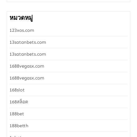
หมวดหมู่
123xos.com
13satanbets.com
13satanbets.com
1688vegasx.com
1688vegasx.com
168slot
168สล็อต
188bet
188betth