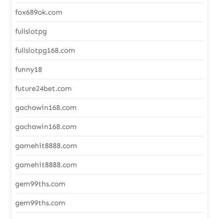
fox689ok.com
fullslotpg
fullslotpg168.com
funny18
future24bet.com
gachawin168.com
gachawin168.com
gamehit8888.com
gamehit8888.com
gem99ths.com
gem99ths.com