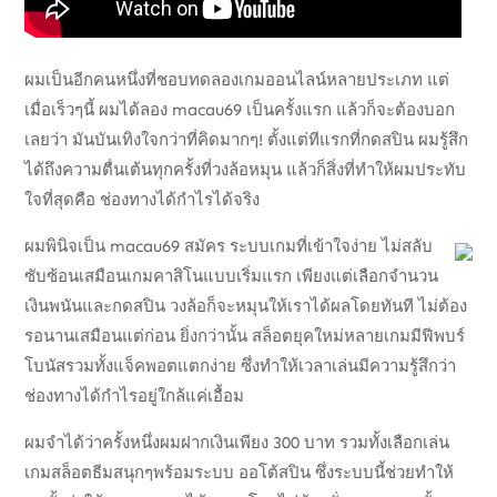
ผมเป็นอีกคนหนึ่งที่ชอบทดลองเกมออนไลน์หลายประเภท แต่
เมื่อเร็วๆนี้ ผมได้ลอง macau69 เป็นครั้งแรก แล้วก็จะต้องบอก
เลยว่า มันบันเทิงใจกว่าที่คิดมากๆ! ตั้งแต่ทีแรกที่กดสปิน ผมรู้สึก
ได้ถึงความตื่นเต้นทุกครั้งที่วงล้อหมุน แล้วก็สิ่งที่ทำให้ผมประทับ
ใจที่สุดคือ ช่องทางได้กำไรได้จริง
ผมพินิจเป็น macau69 สมัคร ระบบเกมที่เข้าใจง่าย ไม่สลับ
ซับซ้อนเสมือนเกมคาสิโนแบบเริ่มแรก เพียงแต่เลือกจำนวน
เงินพนันและกดสปิน วงล้อก็จะหมุนให้เราได้ผลโดยทันที ไม่ต้อง
รอนานเสมือนแต่ก่อน ยิ่งกว่านั้น สล็อตยุคใหม่หลายเกมมีฟีพบร์
โบนัสรวมทั้งแจ็คพอตแตกง่าย ซึ่งทำให้เวลาเล่นมีความรู้สึกว่า
ช่องทางได้กำไรอยู่ใกล้แค่เอื้อม
ผมจำได้ว่าครั้งหนึ่งผมฝากเงินเพียง 300 บาท รวมทั้งเลือกเล่น
เกมสล็อตธีมสนุกๆพร้อมระบบ ออโต้สปิน ซึ่งระบบนี้ช่วยทำให้