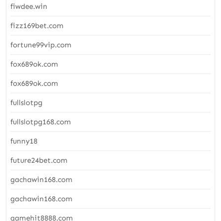
fiwdee.win
fizz169bet.com
fortune99vip.com
fox689ok.com
fox689ok.com
fullslotpg
fullslotpg168.com
funny18
future24bet.com
gachawin168.com
gachawin168.com
gamehit8888.com