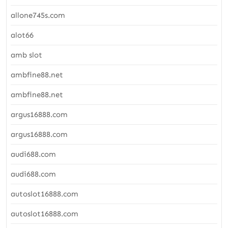
allone745s.com
alot66
amb slot
ambfine88.net
ambfine88.net
argus16888.com
argus16888.com
audi688.com
audi688.com
autoslot16888.com
autoslot16888.com