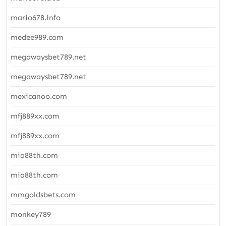
mario678.info
medee989.com
megawaysbet789.net
megawaysbet789.net
mexicanoo.com
mfj889xx.com
mfj889xx.com
mia88th.com
mia88th.com
mmgoldsbets.com
monkey789