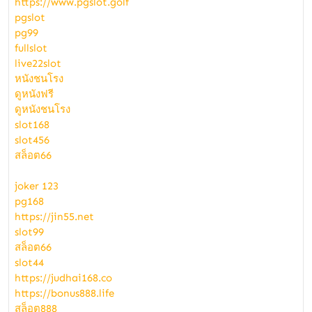
https://www.pgslot.golf
คา
pgslot
สิ
pg99
fullslot
โน
live22slot
ออนไลน์
หนังชนโรง
เว็บ
ดูหนังฟรี
ดูหนังชนโรง
เปิด
slot168
ใหม่
slot456
สล็อต66
ทดลอง
เล่น
joker 123
Top
pg168
https://jin55.net
9
slot99
by
สล็อต66
Christy
slot44
https://judhai168.co
https://bonus888.life
สล็อต888