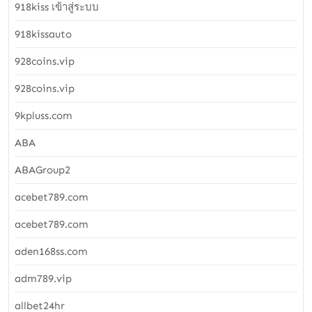
918kiss เข้าสู่ระบบ
918kissauto
928coins.vip
928coins.vip
9kpluss.com
ABA
ABAGroup2
acebet789.com
acebet789.com
aden168ss.com
adm789.vip
allbet24hr