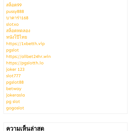
สล็อต99
pussy888
บาคาร่า168
slotxo
สล็อตทดลอง
หนังโป๊ไทย
https://1xbetth.vip
pgslot
https://allbet24hr.win
https://pgslotth.io
joker 123
slot777
pgslot88
betway
jokerasia
pg slot
gogoslot
ความเห็นล่าสุด