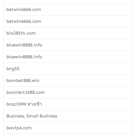
betwin6666.com
betwin6666.com
bio285th.com
bluewin8888.info
bluewin8888.info
bng55
bombet888.win
boonlert1688.com
brazil999 ทางเข้า
Business, Small Business
bwvip4.com