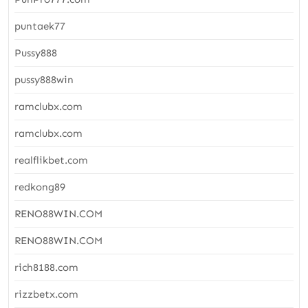
puntaek77
Pussy888
pussy888win
ramclubx.com
ramclubx.com
realflikbet.com
redkong89
RENO88WIN.COM
RENO88WIN.COM
rich8188.com
rizzbetx.com