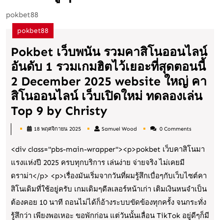
pokbet88
pokbet88
Pokbet เว็บพนัน รวมคาสิโนออนไลน์
อันดับ 1 รวมเกมฮิตไว้เยอะที่สุดตอนนี้
2 December 2025 website ใหญ่ คา
สิโนออนไลน์ เว็บเปิดใหม่ ทดลองเล่น
Pokbet
Top 9 by Christy
เว็บ
18 พฤศจิกายน 2025
Samuel Wood
0 Comments
พนัน
Samuel
Wood
<div class="pbs-main-wrapper"><p>pokbet เว็บคาสิโนมา
รวม
แรงแห่งปี 2025 ครบทุกบริการ เล่นง่าย จ่ายจริง ไม่เคยมี
คา
ดราม่า</p> <p>เรื่องมันเริ่มจากวันที่ผมรู้สึกเบื่อๆกับเว็บไซต์คา
สิ
สิโนเดิมที่ใช้อยู่ครับ เกมเดิมๆดีลเลอร์หน้าเก่า เติมเงินหนจำเป็น
โน
ต้องคอย 10 นาที ถอนไม่ได้ก็อ้างระบบขัดข้องทุกครั้ง จนกระทั่ง
ออนไลน์
รู้สึกว่า เพียงพอเหอะ ขอพักก่อน แต่วันนั้นเลื่อน TikTok อยู่ดีๆก็มี