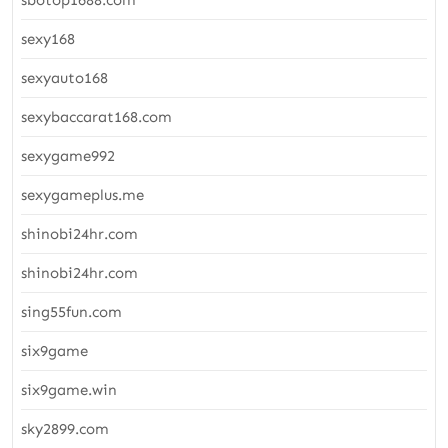
sbotop1688.com
sexy168
sexyauto168
sexybaccarat168.com
sexygame992
sexygameplus.me
shinobi24hr.com
shinobi24hr.com
sing55fun.com
six9game
six9game.win
sky2899.com