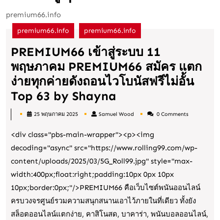
premium66.info
premium66.info
premium66.info
PREMIUM66 เข้าสู่ระบบ 11
พฤษภาคม PREMIUM66 สมัคร แตก
ง่ายทุกค่ายดังถอนไวโบนัสฟรีไม่อั้น
PREMIUM66
Top 63 by Shayna
เข้า
25 พฤษภาคม 2025
Samuel Wood
0 Comments
สู่
Samuel
Wood
<div class="pbs-main-wrapper"><p><img
ระบบ
decoding="async" src="https://www.rolling99.com/wp-
11
content/uploads/2025/03/5G_Roll99.jpg" style="max-
พฤษภาคม
width:400px;float:right;padding:10px 0px 10px
PREMIUM66
10px;border:0px;"/>PREMIUM66 คือเว็บไซต์พนันออนไลน์
สมัคร
ครบวงจรศูนย์รวมความสนุกสนานเอาไว้ภายในที่เดียว ทั้งยัง
แตก
สล็อตออนไลน์แตกง่าย, คาสิโนสด, บาคาร่า, พนันบอลออนไลน์,