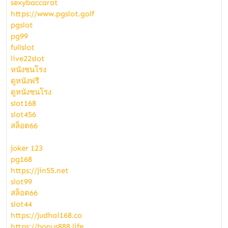
sexybaccarat
https://www.pgslot.golf
pgslot
pg99
fullslot
live22slot
หนังชนโรง
ดูหนังฟรี
ดูหนังชนโรง
slot168
slot456
สล็อต66
joker 123
pg168
https://jin55.net
slot99
สล็อต66
slot44
https://judhai168.co
https://bonus888.life