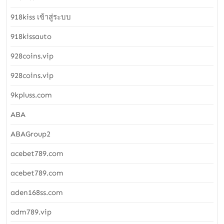
918kiss เข้าสู่ระบบ
918kissauto
928coins.vip
928coins.vip
9kpluss.com
ABA
ABAGroup2
acebet789.com
acebet789.com
aden168ss.com
adm789.vip