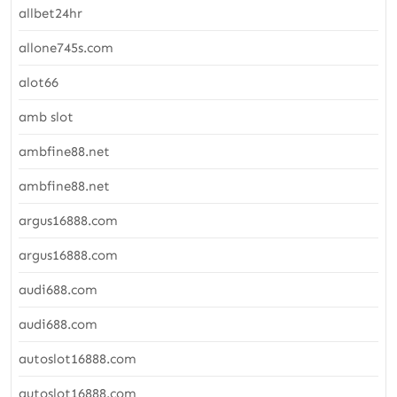
allbet24hr
allone745s.com
alot66
amb slot
ambfine88.net
ambfine88.net
argus16888.com
argus16888.com
audi688.com
audi688.com
autoslot16888.com
autoslot16888.com