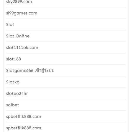
sky2899.com
sl99games.com
Slot
Slot Online
slot1111ok.com
slot168
Slotgame666 เข้าสู่ระบบ
Slotxo
slotxo24hr
soibet
spbetflik888.com
spbetflik888.com