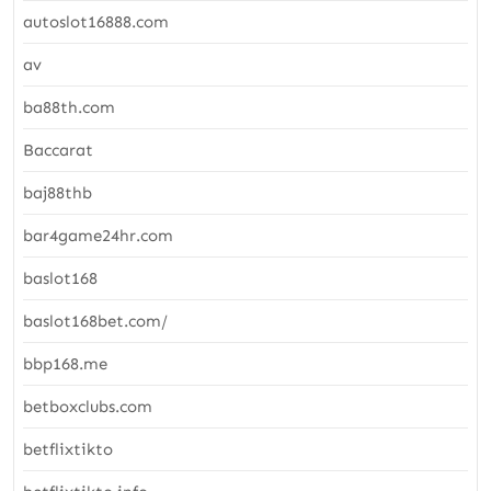
autoslot16888.com
av
ba88th.com
Baccarat
baj88thb
bar4game24hr.com
baslot168
baslot168bet.com/
bbp168.me
betboxclubs.com
betflixtikto