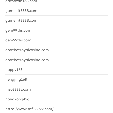
gachawin168.com
gamehit8888.com
gamehit8888.com
gem99ths.com
gem99ths.com
goatbetroyalcasino.com
goatbetroyalcasino.com
happy168
hengjing168
hiso8888s.com
hongkong456
https://www.mfj889xx.com/