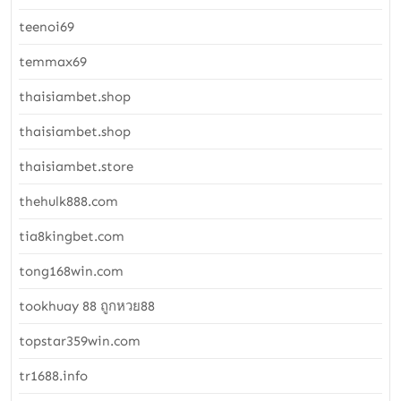
teenoi69
temmax69
thaisiambet.shop
thaisiambet.shop
thaisiambet.store
thehulk888.com
tia8kingbet.com
tong168win.com
tookhuay 88 ถูกหวย88
topstar359win.com
tr1688.info