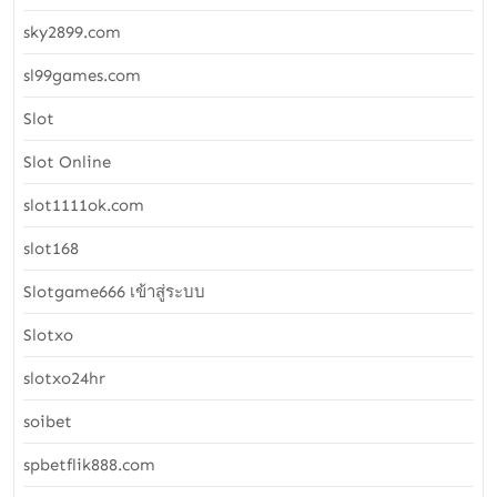
sky2899.com
sl99games.com
Slot
Slot Online
slot1111ok.com
slot168
Slotgame666 เข้าสู่ระบบ
Slotxo
slotxo24hr
soibet
spbetflik888.com