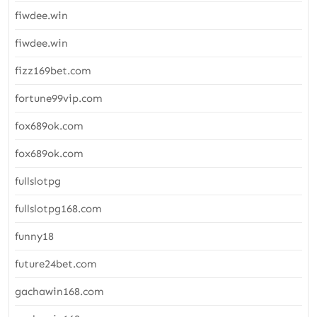
fiwdee.win
fiwdee.win
fizz169bet.com
fortune99vip.com
fox689ok.com
fox689ok.com
fullslotpg
fullslotpg168.com
funny18
future24bet.com
gachawin168.com