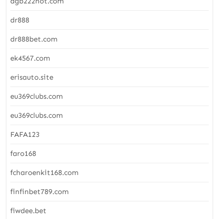
dgb222hot.com
dr888
dr888bet.com
ek4567.com
erisauto.site
eu369clubs.com
eu369clubs.com
FAFA123
faro168
fcharoenkit168.com
finfinbet789.com
fiwdee.bet