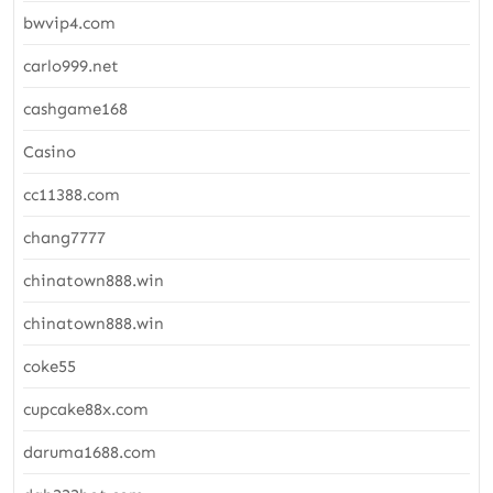
bwvip4.com
carlo999.net
cashgame168
Casino
cc11388.com
chang7777
chinatown888.win
chinatown888.win
coke55
cupcake88x.com
daruma1688.com