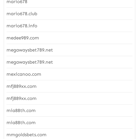
mario678
mario678.club
mario678.info
medee989.com
megawaysbet789.net
megawaysbet789.net
mexicanoo.com
mfj889xx.com
mfj889xx.com
mia88th.com
mia88th.com
mmgoldsbets.com