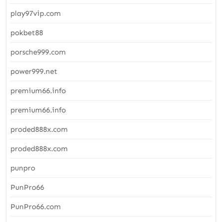
play97vip.com
pokbet88
porsche999.com
power999.net
premium66.info
premium66.info
proded888x.com
proded888x.com
punpro
PunPro66
PunPro66.com