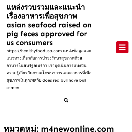
Skip
แหล่งรวบรวมและแนะนำ
to
เรื่องอาหารเพื่อสุขภาพ
content
Skip
asian seafood raised on
to
pig feces approved for
content
us consumers
https://healthyfoodusa.com แหล่งข้อมูลและ
แนวทางเกี่ยวกับการบำรุงรักษาสุขภาพด้วย
อาหารในสหรัฐอเมริกา เรามุ่งเน้นการแบ่งปัน
ความรู้เกี่ยวกับภาวะโภชนาการและอาหารที่เพื่อ
สุขภาพในทุกเพศวัย does red bull have bull
semen
หมวดหมู่:
m4newonline.com