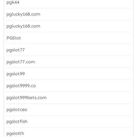
pgk44
pglucky168.com
pglucky168.com
PGSlot
pgslot77
pgslot77.com
pgslot99
pgslot9999.co
pgslot999bets.com
pgslotceo
pgslotfish
pgslotth