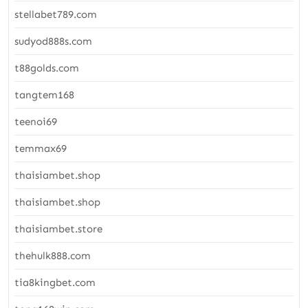
stellabet789.com
sudyod888s.com
t88golds.com
tangtem168
teenoi69
temmax69
thaisiambet.shop
thaisiambet.shop
thaisiambet.store
thehulk888.com
tia8kingbet.com