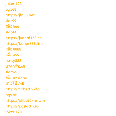
joker 123
เกม
pg168
ทุก
https://jin55.net
ค่าย
slot99
สล็อต66
ดัง
slot44
Top
https://judhai168.co
50
https://bonus888.life
สล็อต888
by
สล็อต99
Adriene
pussy888
บาคาร่า168
slotxo
สล็อตทดลอง
หนังโป๊ไทย
https://1xbetth.vip
pgslot
https://allbet24hr.win
https://pgslotth.io
joker 123