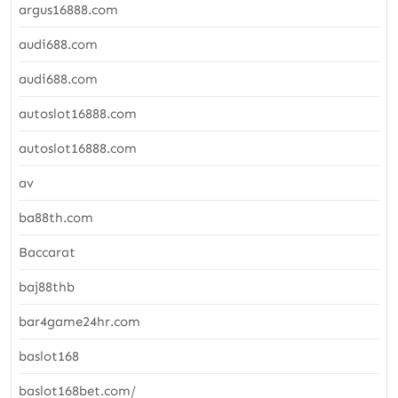
argus16888.com
audi688.com
audi688.com
autoslot16888.com
autoslot16888.com
av
ba88th.com
Baccarat
baj88thb
bar4game24hr.com
baslot168
baslot168bet.com/