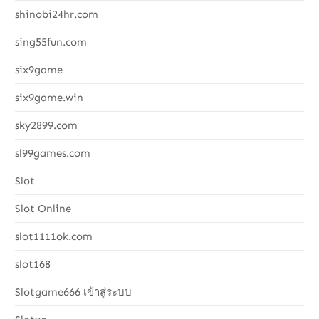
shinobi24hr.com
sing55fun.com
six9game
six9game.win
sky2899.com
sl99games.com
Slot
Slot Online
slot1111ok.com
slot168
Slotgame666 เข้าสู่ระบบ