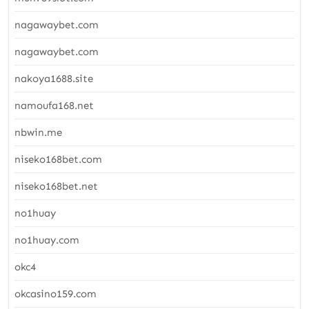
nagawaybet.com
nagawaybet.com
nakoya1688.site
namoufa168.net
nbwin.me
niseko168bet.com
niseko168bet.net
no1huay
no1huay.com
okc4
okcasino159.com