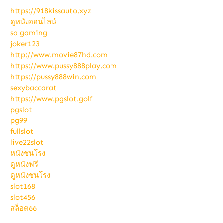
เสียง
https://918kissauto.xyz
ดี
ดูหนังออนไลน์
sa gaming
กราฟ
joker123
ฟิค
http://www.movie87hd.com
https://www.pussy888play.com
3D
https://pussy888win.com
ยอด
sexybaccarat
เล็ก
https://www.pgslot.golf
pgslot
ยอด
pg99
ใหญ่
fullslot
โอน
live22slot
หนังชนโรง
ทันที
ดูหนังฟรี
สล็อต
ดูหนังชนโรง
เว็บ
slot168
slot456
ตรง
สล็อต66
คัด