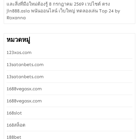
และสิ่งที่มือใหม่ต้องรู้ 8 กรกฎาคม 2569 เวปไซต์ ตรง
jin888.asia พนันออนไลน์ เว็บใหญ่ ทดลองเล่น Top 24 by
Roxanna
หมวดหมู่
123xos.com
13satanbets.com
13satanbets.com
1688vegasx.com
1688vegasx.com
168slot
168สล็อต
188bet