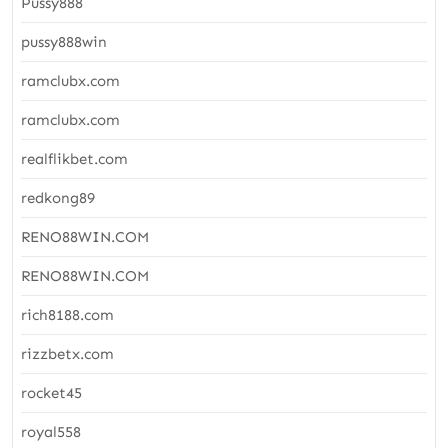
Pussy888
pussy888win
ramclubx.com
ramclubx.com
realflikbet.com
redkong89
RENO88WIN.COM
RENO88WIN.COM
rich8188.com
rizzbetx.com
rocket45
royal558