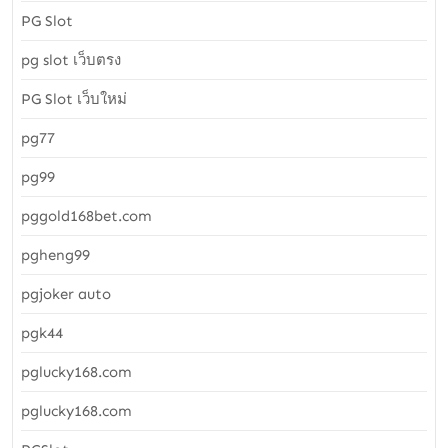
PG Slot
pg slot เว็บตรง
PG Slot เว็บใหม่
pg77
pg99
pggold168bet.com
pgheng99
pgjoker auto
pgk44
pglucky168.com
pglucky168.com