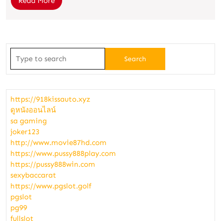
Read
Read More
More
Search
for:
https://918kissauto.xyz
ดูหนังออนไลน์
sa gaming
joker123
http://www.movie87hd.com
https://www.pussy888play.com
https://pussy888win.com
sexybaccarat
https://www.pgslot.golf
pgslot
pg99
fullslot