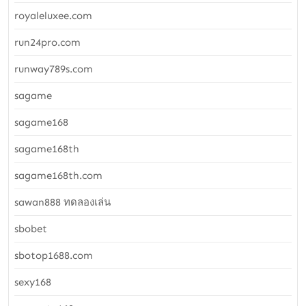
royaleluxee.com
run24pro.com
runway789s.com
sagame
sagame168
sagame168th
sagame168th.com
sawan888 ทดลองเล่น
sbobet
sbotop1688.com
sexy168