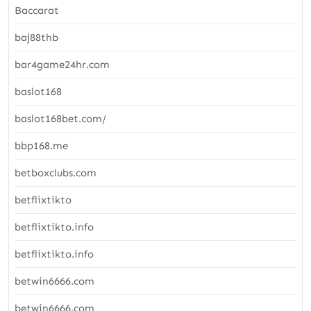
Baccarat
baj88thb
bar4game24hr.com
baslot168
baslot168bet.com/
bbp168.me
betboxclubs.com
betflixtikto
betflixtikto.info
betflixtikto.info
betwin6666.com
betwin6666.com