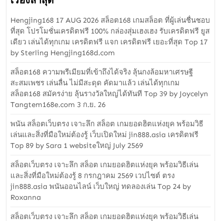
เรื่องล่าสุด
Hengjing168 17 AUG 2026 สล็อต168 เกมสล็อต ที่ผู้เล่นชื่นชอบ
ที่สุด โปรโมชั่นเครดิตฟรี 100% กล่องสุ่มเฮงเฮง รับเครดิตฟรี ยูส
เดียว เล่นได้ทุกเกม เครดิตฟรี แจก เครดิตฟรี เยอะที่สุด Top 17
by Sterling Hengjing168d.com
สล็อต168 ความพรีเมียมที่เข้าถึงได้จริง ลุ้นกงล้อมหาเศรษฐี
สะสมเพชร เล่นลื่น ไม่มีสะดุด คัดมาแล้ว เล่นได้ทุกเกม
สล็อต168 สมัครง่าย ลุ้นรางวัลใหญ่ได้ทันที Top 39 by Joycelyn
Tangtem168e.com 3 ก.ย. 26
พนัน สล็อตเว็บตรง เจาะลึก สล็อต เกมยอดฮิตแห่งยุค พร้อมวิธี
เล่นและสิ่งที่มือใหม่ต้องรู้ เว็บเปิดใหม่ jin888.asia เครดิตฟรี
Top 89 by Sara 1 websiteใหญ่ July 2569
สล็อตเว็บตรง เจาะลึก สล็อต เกมยอดฮิตแห่งยุค พร้อมวิธีเล่น
และสิ่งที่มือใหม่ต้องรู้ 8 กรกฎาคม 2569 เวปไซต์ ตรง
jin888.asia พนันออนไลน์ เว็บใหญ่ ทดลองเล่น Top 24 by
Roxanna
สล็อตเว็บตรง เจาะลึก สล็อต เกมยอดฮิตแห่งยุค พร้อมวิธีเล่น