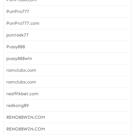
PunPro777
PunPro777.com
puntaek77
Pussy888
pussy888win
ramclubx.com
ramclubx.com
realflikbet.com
redkong89
RENO88WIN.COM
RENO88WIN.COM