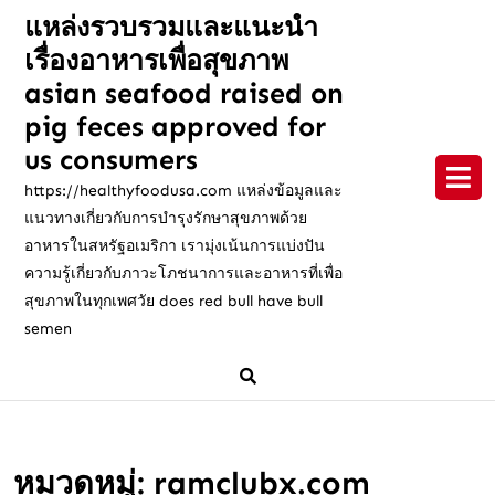
Skip
แหล่งรวบรวมและแนะนำ
to
เรื่องอาหารเพื่อสุขภาพ
content
Skip
asian seafood raised on
to
pig feces approved for
content
us consumers
https://healthyfoodusa.com แหล่งข้อมูลและ
แนวทางเกี่ยวกับการบำรุงรักษาสุขภาพด้วย
อาหารในสหรัฐอเมริกา เรามุ่งเน้นการแบ่งปัน
ความรู้เกี่ยวกับภาวะโภชนาการและอาหารที่เพื่อ
สุขภาพในทุกเพศวัย does red bull have bull
semen
หมวดหมู่:
ramclubx.com