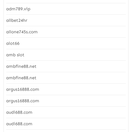
adm789.vip
allbet24hr
allone745s.com
alot66
amb slot
ambfine88.net
ambfine88.net
argus16888.com
argus16888.com
audi688.com
audi688.com