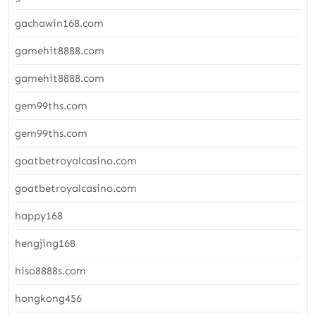
gachawin168.com
gamehit8888.com
gamehit8888.com
gem99ths.com
gem99ths.com
goatbetroyalcasino.com
goatbetroyalcasino.com
happy168
hengjing168
hiso8888s.com
hongkong456