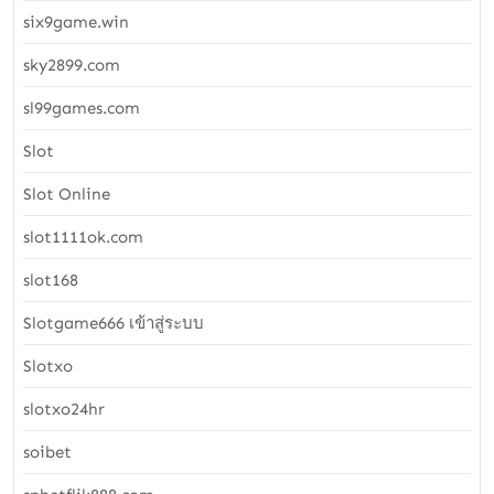
six9game.win
sky2899.com
sl99games.com
Slot
Slot Online
slot1111ok.com
slot168
Slotgame666 เข้าสู่ระบบ
Slotxo
slotxo24hr
soibet