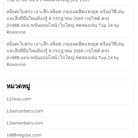
สล็อตเว็บตรง เจาะลึก สล็อต เกมยอดฮิตแห่งยุค พร้อมวิธีเล่น
และสิ่งที่มือใหม่ต้องรู้ 8 กรกฎาคม 2569 เวปไซต์ ตรง
jin888.asia พนันออนไลน์ เว็บใหญ่ ทดลองเล่น Top 24 by
Roxanna
สล็อตเว็บตรง เจาะลึก สล็อต เกมยอดฮิตแห่งยุค พร้อมวิธีเล่น
และสิ่งที่มือใหม่ต้องรู้ 8 กรกฎาคม 2569 เวปไซต์ ตรง
jin888.asia พนันออนไลน์ เว็บใหญ่ ทดลองเล่น Top 24 by
Roxanna
หมวดหมู่
123xos.com
13satanbets.com
13satanbets.com
1688vegasx.com