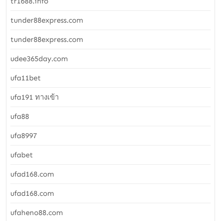
tr1688.info
tunder88express.com
tunder88express.com
udee365day.com
ufa11bet
ufa191 ทางเข้า
ufa88
ufa8997
ufabet
ufad168.com
ufad168.com
ufaheno88.com