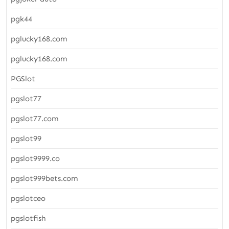
pgk44
pglucky168.com
pglucky168.com
PGSlot
pgslot77
pgslot77.com
pgslot99
pgslot9999.co
pgslot999bets.com
pgslotceo
pgslotfish