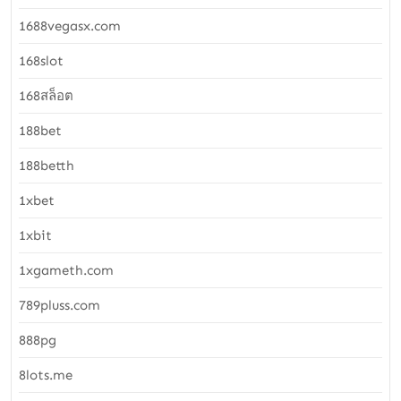
1688vegasx.com
168slot
168สล็อต
188bet
188betth
1xbet
1xbit
1xgameth.com
789pluss.com
888pg
8lots.me