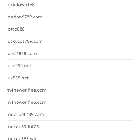
lockdown168
london6789.com
lotto888
luckycat789.com
luis16888.com
luke999.net
lux555.net
m4newonline.com
m4newonline.com
mac1bet789.com
macau69 สมัคร
macau888.win