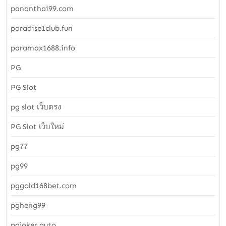
pananthai99.com
paradise1club.fun
paramax1688.info
PG
PG Slot
pg slot เว็บตรง
PG Slot เว็บใหม่
pg77
pg99
pggold168bet.com
pgheng99
pgjoker auto