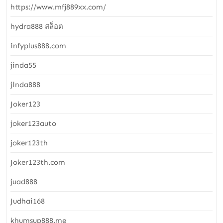
https://www.mfj889xx.com/
hydra888 สล็อต
infyplus888.com
jinda55
jinda888
Joker123
joker123auto
joker123th
Joker123th.com
juad888
Judhai168
khumsup888.me