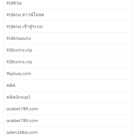
918Kiss
918kiss ดาวน์โหลด
918kiss เข้าสู่ระบบ
918kissauto
928coins.vip
928coins.vip
9kpluss.com
ABA
ABAGroup2
acebet789.com
acebet789.com
aden168ss.com