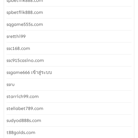
spbetflik888.com
spbetflik888.com
sqgame555s.com
sretthi99
ssc168.com
ssc915casino.com
ssgame666 เข้าสู่ระบบ
ssru
starrich99.com
stellabet789.com
sudyod888s.com
t88golds.com