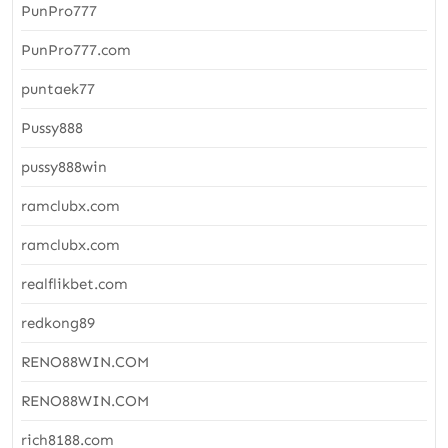
PunPro777
PunPro777.com
puntaek77
Pussy888
pussy888win
ramclubx.com
ramclubx.com
realflikbet.com
redkong89
RENO88WIN.COM
RENO88WIN.COM
rich8188.com