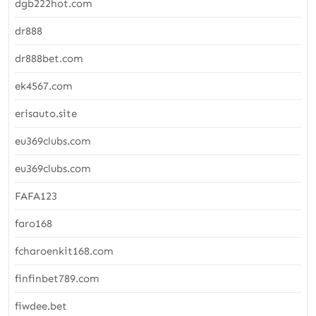
dgb222hot.com
dr888
dr888bet.com
ek4567.com
erisauto.site
eu369clubs.com
eu369clubs.com
FAFA123
faro168
fcharoenkit168.com
finfinbet789.com
fiwdee.bet