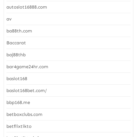
autoslot16888.com
av
ba88th.com
Baccarat
baj88thb
bar4game24hr.com
baslot168
baslot168bet.com/
bbp168.me
betboxclubs.com
betflixtikto