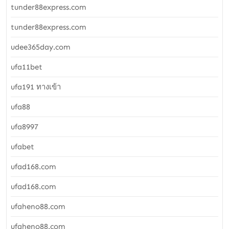
tunder88express.com
tunder88express.com
udee365day.com
ufa11bet
ufa191 ทางเข้า
ufa88
ufa8997
ufabet
ufad168.com
ufad168.com
ufaheno88.com
ufaheno88.com