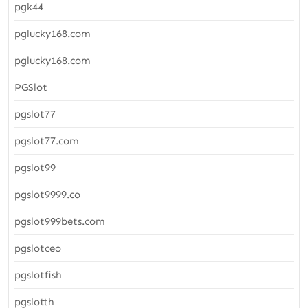
pgk44
pglucky168.com
pglucky168.com
PGSlot
pgslot77
pgslot77.com
pgslot99
pgslot9999.co
pgslot999bets.com
pgslotceo
pgslotfish
pgslotth