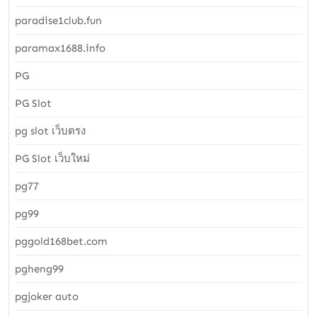
paradise1club.fun
paramax1688.info
PG
PG Slot
pg slot เว็บตรง
PG Slot เว็บใหม่
pg77
pg99
pggold168bet.com
pgheng99
pgjoker auto