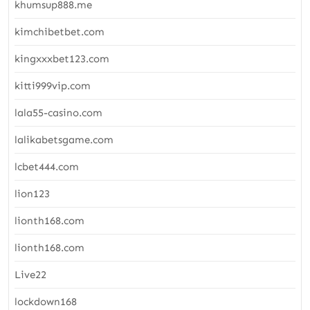
khumsup888.me
kimchibetbet.com
kingxxxbet123.com
kitti999vip.com
lala55-casino.com
lalikabetsgame.com
lcbet444.com
lion123
lionth168.com
lionth168.com
Live22
lockdown168