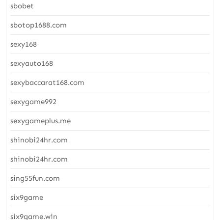
sbobet
sbotop1688.com
sexy168
sexyauto168
sexybaccarat168.com
sexygame992
sexygameplus.me
shinobi24hr.com
shinobi24hr.com
sing55fun.com
six9game
six9game.win