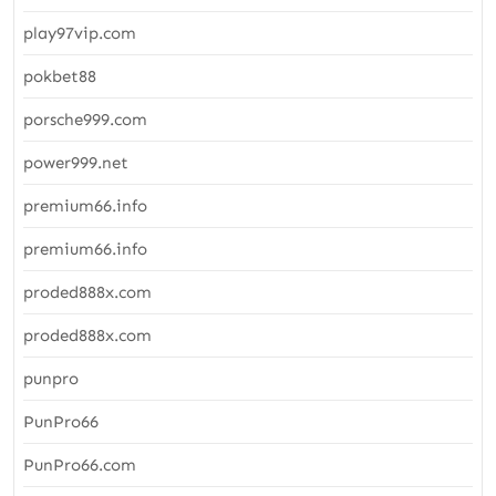
play97vip.com
pokbet88
porsche999.com
power999.net
premium66.info
premium66.info
proded888x.com
proded888x.com
punpro
PunPro66
PunPro66.com