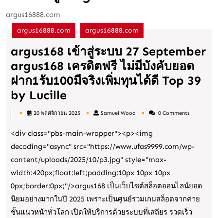
argus16888.com
argus16888.com
argus16888.com
argus168 เข้าสู่ระบบ 27 September
argus168 เครดิตฟรี ไม่มีบังคับยอด
ฝาก1รับ100มีจริงเพิ่มทุนได้ดี Top 39
argus168
by Lucille
เข้า
20 พฤศจิกายน 2025
Samuel Wood
0 Comments
สู่
Samuel
Wood
<div class="pbs-main-wrapper"><p><img
ระบบ
decoding="async" src="https://www.ufas9999.com/wp-
27
content/uploads/2025/10/p3.jpg" style="max-
September
width:420px;float:left;padding:10px 10px 10px
argus168
0px;border:0px;"/>argus168 เป็นเว็บไซต์สล็อตออนไลน์ยอด
เครดิต
นิยมอย่างมากในปี 2025 เพราะเป็นศูนย์รวมเกมสล็อตจากค่าย
ฟรี
ชั้นแนวหน้าทั่วโลก เปิดให้บริการด้วยระบบที่เสถียร รวดเร็ว