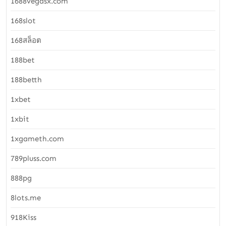
1688vegasx.com
168slot
168สล็อต
188bet
188betth
1xbet
1xbit
1xgameth.com
789pluss.com
888pg
8lots.me
918Kiss