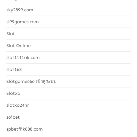
sky2899.com
sl99games.com
Slot
Slot Online
slot1111ok.com
slot168
Slotgame666 เข้าสู่ระบบ
Slotxo
slotxo24hr
soibet
spbetflik888.com