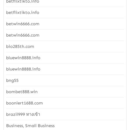
betflixtikto.info
betflixtikto.info
betwin6666.com
betwin6666.com
bio285th.com
bluewin8888.info
bluewin8888.info
bng55
bombet888.win
boonlert1688.com
brazil999 ทางเข้า
Business, Small Business