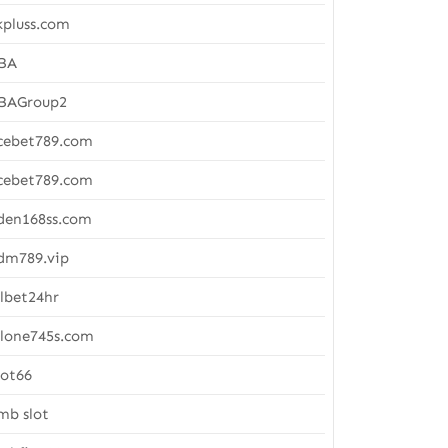
kpluss.com
BA
BAGroup2
cebet789.com
cebet789.com
den168ss.com
dm789.vip
llbet24hr
llone745s.com
lot66
mb slot