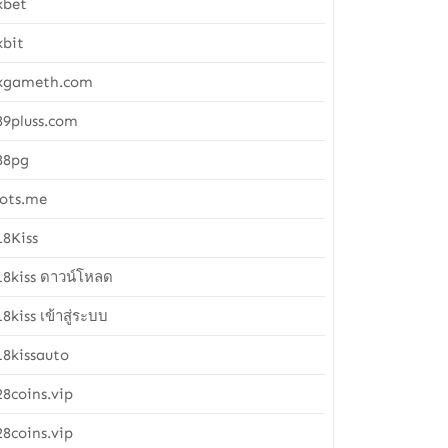
xbet
xbit
xgameth.com
89pluss.com
88pg
lots.me
18Kiss
18kiss ดาวน์โหลด
8kiss เข้าสู่ระบบ
18kissauto
28coins.vip
28coins.vip