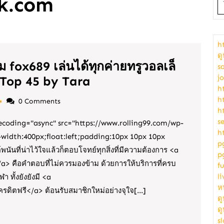
k.com
fo
h
ด
ม fox689 เล่นได้ทุกค่ายทรูวอลเล็
s
j
fox689
น Top 45 by Tara
h
เข้า
h
0 Comments
สู่
h
muel
s
ood
coding="async" src="https://www.rolling99.com/wp-
ระบบ
h
width:400px;float:left;padding:10px 10px 10px
13
p
นที่น่าไว้ใจแล้วก็ตอบโจทย์ทุกสิ่งที่มีความต้องการ <a
ตุลาคม
p
> คือคำตอบที่ไม่ควรมองข้าม ด้วยการให้บริการที่ครบ
fu
fox689
l
 ทั้งยังยังมี <a
เล่น
ห
ดิตฟรี</a> ต้อนรับสมาชิกใหม่อย่างจุใจ[...]
ได้
ดู
ด
ทุก
s