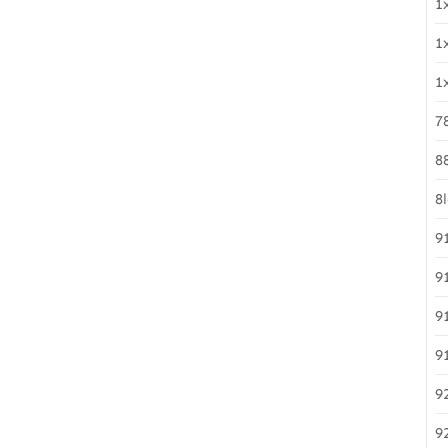
1
1
1
7
8
8
9
9
91
9
9
9