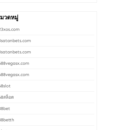
มวดหมู่
23xos.com
3satanbets.com
3satanbets.com
688vegasx.com
688vegasx.com
68slot
68สล็อต
88bet
88betth