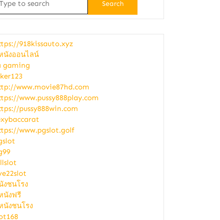
r:
ttps://918kissauto.xyz
ูหนังออนไลน์
a gaming
oker123
ttp://www.movie87hd.com
ttps://www.pussy888play.com
ttps://pussy888win.com
exybaccarat
ttps://www.pgslot.golf
gslot
g99
llslot
ive22slot
นังชนโรง
หนังฟรี
ูหนังชนโรง
lot168