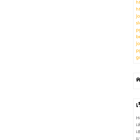
ฮิต
h
แทง
h
j
บอล
s
รับ
p
b
เครดิต
j
ฟรี
p
ทันที
g
Top
25
ค
by
Errol
เ
H
เล
เฮ
แ