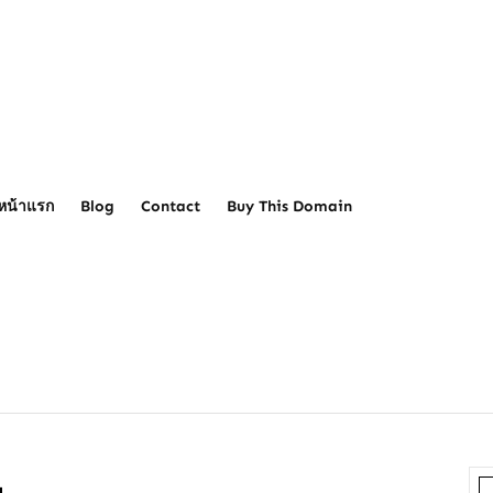
หน้าแรก
Blog
Contact
Buy This Domain
S