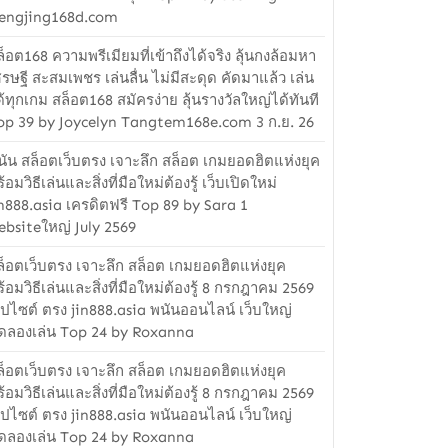
engjing168d.com
็อต168 ความพรีเมียมที่เข้าถึงได้จริง ลุ้นกงล้อมหา
ศรษฐี สะสมเพชร เล่นลื่น ไม่มีสะดุด คัดมาแล้ว เล่น
ด้ทุกเกม สล็อต168 สมัครง่าย ลุ้นรางวัลใหญ่ได้ทันที
op 39 by Joycelyn Tangtem168e.com 3 ก.ย. 26
นัน สล็อตเว็บตรง เจาะลึก สล็อต เกมยอดฮิตแห่งยุค
้อมวิธีเล่นและสิ่งที่มือใหม่ต้องรู้ เว็บเปิดใหม่
in888.asia เครดิตฟรี Top 89 by Sara 1
ebsiteใหญ่ July 2569
ล็อตเว็บตรง เจาะลึก สล็อต เกมยอดฮิตแห่งยุค
้อมวิธีเล่นและสิ่งที่มือใหม่ต้องรู้ 8 กรกฎาคม 2569
วปไซต์ ตรง jin888.asia พนันออนไลน์ เว็บใหญ่
ดลองเล่น Top 24 by Roxanna
ล็อตเว็บตรง เจาะลึก สล็อต เกมยอดฮิตแห่งยุค
้อมวิธีเล่นและสิ่งที่มือใหม่ต้องรู้ 8 กรกฎาคม 2569
วปไซต์ ตรง jin888.asia พนันออนไลน์ เว็บใหญ่
ดลองเล่น Top 24 by Roxanna