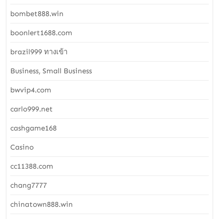
bombet888.win
boonlert1688.com
brazil999 ทางเข้า
Business, Small Business
bwvip4.com
carlo999.net
cashgame168
Casino
cc11388.com
chang7777
chinatown888.win