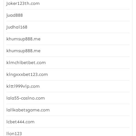
Joker123th.com
juad888
Judhai168
khumsup888.me
khumsup888.me
kimchibetbet.com
kingxxxbet123.com
kitti999vip.com
lala55-casino.com
lalikabetsgame.com
lcbet444.com
lion123