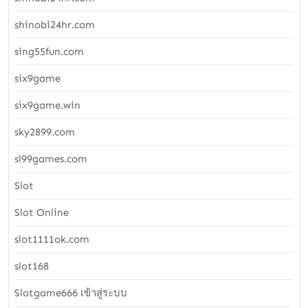
shinobi24hr.com
sing55fun.com
six9game
six9game.win
sky2899.com
sl99games.com
Slot
Slot Online
slot1111ok.com
slot168
Slotgame666 เข้าสู่ระบบ