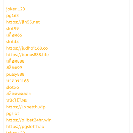
joker 123
pg168
https://jin55.net
slot99
สล็อต66
slot44
https://judhai168.co
https://bonus888.life
สล็อต888
สล็อต99
pussy888
บาคาร่า168
slotxo
สล็อตทดลอง
หนังโป๊ไทย
https://1xbetth.vip
pgslot
https://allbet24hr.win
https://pgslotth.io