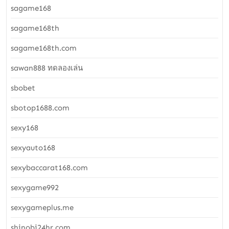
sagame168
sagame168th
sagame168th.com
sawan888 ทดลองเล่น
sbobet
sbotop1688.com
sexy168
sexyauto168
sexybaccarat168.com
sexygame992
sexygameplus.me
shinobi24hr.com