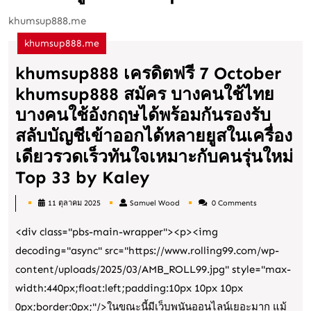
khumsup888.me
khumsup888.me
khumsup888 เครดิตฟรี 7 October
khumsup888 สมัคร บางคนใช้ไทย
บางคนใช้อังกฤษได้พร้อมกันรองรับ
สลับบัญชีเข้าออกได้หลายยูสในเครื่อง
เดียวรวดเร็วทันใจเหมาะกับคนรุ่นใหม่
khumsup888
Top 33 by Kaley
เครดิต
11 ตุลาคม 2025
Samuel Wood
0 Comments
ฟรี
Samuel
Wood
<div class="pbs-main-wrapper"><p><img
7
decoding="async" src="https://www.rolling99.com/wp-
October
content/uploads/2025/03/AMB_ROLL99.jpg" style="max-
khumsup888
width:440px;float:left;padding:10px 10px 10px
สมัคร
0px;border:0px;"/>ในขณะนี้มีเว็บพนันออนไลน์เยอะมาก แม้