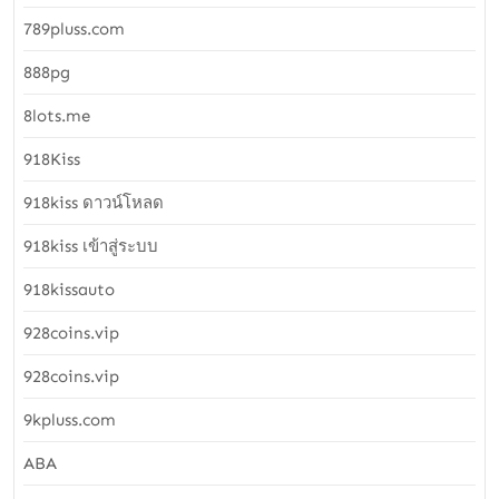
789pluss.com
888pg
8lots.me
918Kiss
918kiss ดาวน์โหลด
918kiss เข้าสู่ระบบ
918kissauto
928coins.vip
928coins.vip
9kpluss.com
ABA