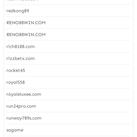
redkong89
RENO88WIN.COM
RENO88WIN.COM
rich8188.com
rizzbetx.com
rocket45
royal558
royaleluxee.com
run24pro.com
runway789s.com
sagame