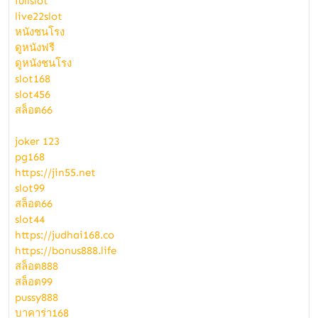
fullslot
live22slot
หนังชนโรง
ดูหนังฟรี
ดูหนังชนโรง
slot168
slot456
สล็อต66
joker 123
pg168
https://jin55.net
slot99
สล็อต66
slot44
https://judhai168.co
https://bonus888.life
สล็อต888
สล็อต99
pussy888
บาคาร่า168