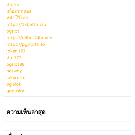
slotxo
สล็อตทดลอง
หนังโป๊ไทย
https://1xbetth.vip
pgslot
https://allbet24hr.win
https://pgslotth.io
joker 123
slot777
pgslot88
betway
jokerasia
pg slot
gogoslot
ความเห็นล่าสุด