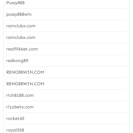
Pussy888
pussy888win
ramclubx.com
ramclubx.com
realflikbet.com
redkong89
RENO88WIN.COM
RENO88WIN.COM
rich8188.com
rizzbetx.com
rocket45
royal558