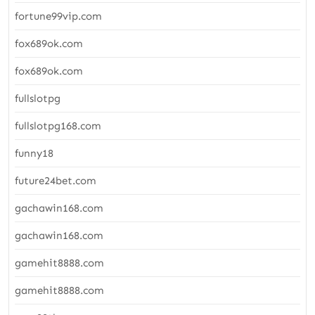
fortune99vip.com
fox689ok.com
fox689ok.com
fullslotpg
fullslotpg168.com
funny18
future24bet.com
gachawin168.com
gachawin168.com
gamehit8888.com
gamehit8888.com