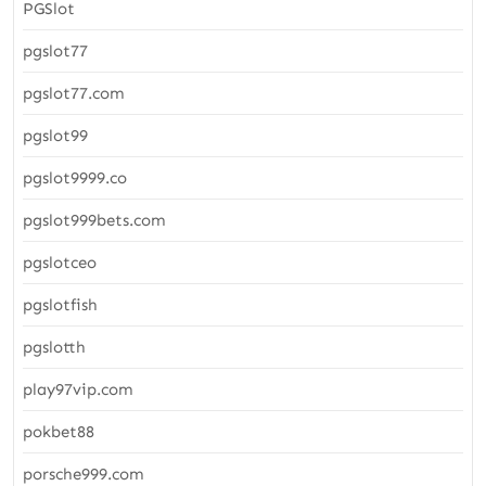
PGSlot
pgslot77
pgslot77.com
pgslot99
pgslot9999.co
pgslot999bets.com
pgslotceo
pgslotfish
pgslotth
play97vip.com
pokbet88
porsche999.com