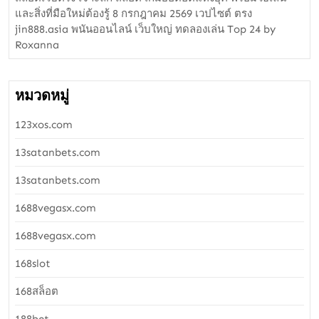
และสิ่งที่มือใหม่ต้องรู้ 8 กรกฎาคม 2569 เวปไซต์ ตรง
jin888.asia พนันออนไลน์ เว็บใหญ่ ทดลองเล่น Top 24 by
Roxanna
หมวดหมู่
123xos.com
13satanbets.com
13satanbets.com
1688vegasx.com
1688vegasx.com
168slot
168สล็อต