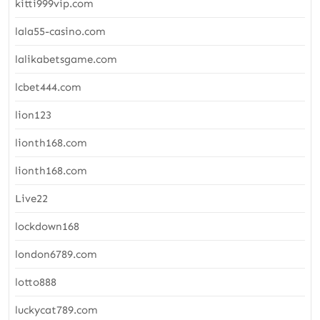
kitti999vip.com
lala55-casino.com
lalikabetsgame.com
lcbet444.com
lion123
lionth168.com
lionth168.com
Live22
lockdown168
london6789.com
lotto888
luckycat789.com