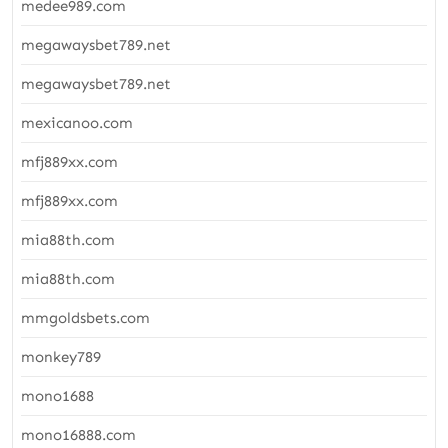
medee989.com
megawaysbet789.net
megawaysbet789.net
mexicanoo.com
mfj889xx.com
mfj889xx.com
mia88th.com
mia88th.com
mmgoldsbets.com
monkey789
mono1688
mono16888.com