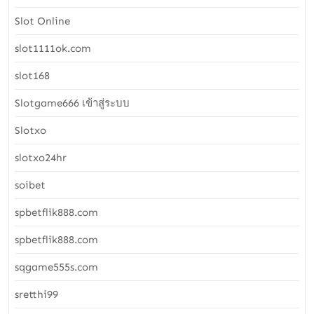
Slot Online
slot1111ok.com
slot168
Slotgame666 เข้าสู่ระบบ
Slotxo
slotxo24hr
soibet
spbetflik888.com
spbetflik888.com
sqgame555s.com
sretthi99