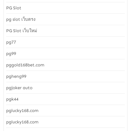
PG Slot
pg slot เว็บตรง
PG Slot เว็บใหม่
pg77
pg99
pggold168bet.com
pgheng99
pgjoker auto
pgk44
pglucky168.com
pglucky168.com