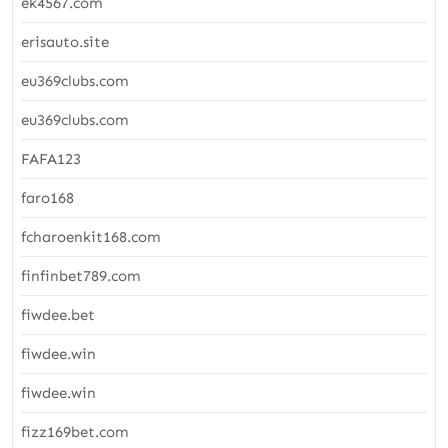
ek4567.com
erisauto.site
eu369clubs.com
eu369clubs.com
FAFA123
faro168
fcharoenkit168.com
finfinbet789.com
fiwdee.bet
fiwdee.win
fiwdee.win
fizz169bet.com