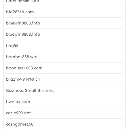
betwin6666.com
bio285th.com
bluewin8888.info
bluewin8888.info
bng55
bombet888.win
boonlert1688.com
brazil999 ทางเข้า
Business, Small Business
bwvip4.com
carlo999.net
cashgame168