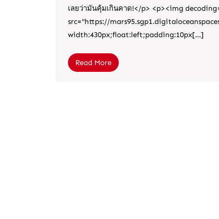
เลยว่ามันคุ้มเกินคาด!</p> <p><img decoding
src="https://mars95.sgp1.digitaloceanspac
width:430px;float:left;padding:10px[...]
Read
Read More
More