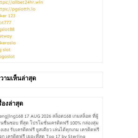
ttps://allbet24hr.win
ttps://pgslotth.io
oker 123
lot777
gslot88
etway
okerasia
g slot
ogoslot
วามเห็นล่าสุด
รื่องล่าสุด
engjing168 17 AUG 2026 สล็อต168 เกมสล็อต ที่ผู้
่นชื่นชอบ ที่สุด โปรโมชั่นเครดิตฟรี 100% กล่องสุ่ม
งเฮง รับเครดิตฟรี ยูสเดียว เล่นได้ทุกเกม เครดิตฟรี
จก เครดิตฟรี เยอะที่สุด Top 17 by Sterling