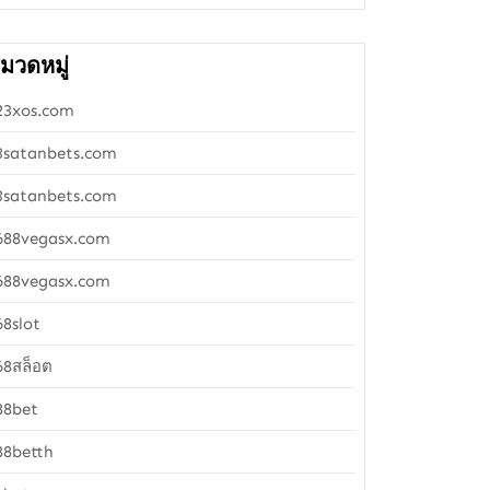
มวดหมู่
23xos.com
3satanbets.com
3satanbets.com
688vegasx.com
688vegasx.com
68slot
68สล็อต
88bet
88betth