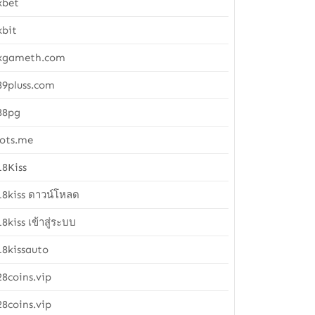
xbet
xbit
xgameth.com
89pluss.com
88pg
lots.me
18Kiss
18kiss ดาวน์โหลด
8kiss เข้าสู่ระบบ
18kissauto
28coins.vip
28coins.vip