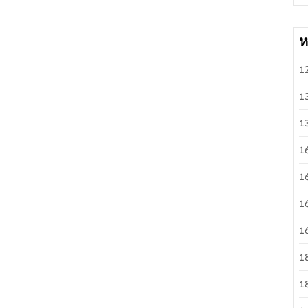
ห
1
1
1
1
1
1
1
1
1