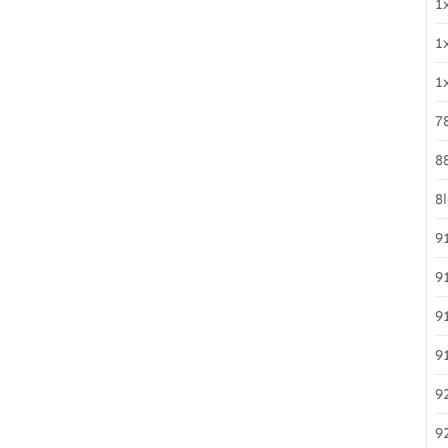
1
1
1
7
8
8
9
9
91
9
9
9