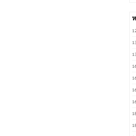
ห
1
1
1
1
1
1
1
1
1