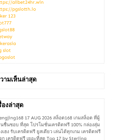
ttps://allbet24hr.win
ttps://pgslotth.io
oker 123
lot777
gslot88
etway
okerasia
g slot
ogoslot
วามเห็นล่าสุด
รื่องล่าสุด
engjing168 17 AUG 2026 สล็อต168 เกมสล็อต ที่ผู้
่นชื่นชอบ ที่สุด โปรโมชั่นเครดิตฟรี 100% กล่องสุ่ม
งเฮง รับเครดิตฟรี ยูสเดียว เล่นได้ทุกเกม เครดิตฟรี
จก เครดิตฟรี เยอะที่สุด Top 17 by Sterling