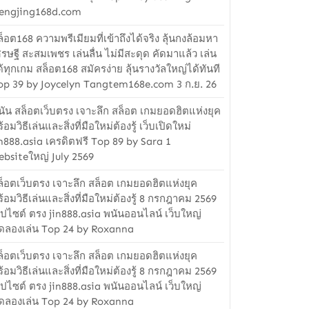
engjing168d.com
็อต168 ความพรีเมียมที่เข้าถึงได้จริง ลุ้นกงล้อมหา
ศรษฐี สะสมเพชร เล่นลื่น ไม่มีสะดุด คัดมาแล้ว เล่น
ด้ทุกเกม สล็อต168 สมัครง่าย ลุ้นรางวัลใหญ่ได้ทันที
op 39 by Joycelyn Tangtem168e.com 3 ก.ย. 26
นัน สล็อตเว็บตรง เจาะลึก สล็อต เกมยอดฮิตแห่งยุค
้อมวิธีเล่นและสิ่งที่มือใหม่ต้องรู้ เว็บเปิดใหม่
in888.asia เครดิตฟรี Top 89 by Sara 1
ebsiteใหญ่ July 2569
ล็อตเว็บตรง เจาะลึก สล็อต เกมยอดฮิตแห่งยุค
้อมวิธีเล่นและสิ่งที่มือใหม่ต้องรู้ 8 กรกฎาคม 2569
วปไซต์ ตรง jin888.asia พนันออนไลน์ เว็บใหญ่
ดลองเล่น Top 24 by Roxanna
ล็อตเว็บตรง เจาะลึก สล็อต เกมยอดฮิตแห่งยุค
้อมวิธีเล่นและสิ่งที่มือใหม่ต้องรู้ 8 กรกฎาคม 2569
วปไซต์ ตรง jin888.asia พนันออนไลน์ เว็บใหญ่
ดลองเล่น Top 24 by Roxanna