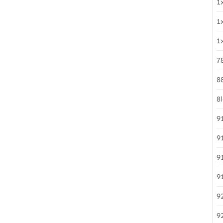
1
1
1
7
8
8
9
9
91
9
9
9