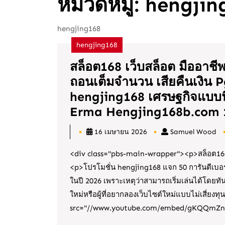
หมวดหมู่:
hengjin
hengjing168
hengjing168
สล็อต168 เว็บสล็อต มืออาชีพ ผ
ถอนเต็มจำนวน เสียคืนเงิน Pg
hengjing168 เศรษฐกิจแบบนี
Erma Hengjing168b.com 1
16 เมษายน 2026
Samuel Wood
Sa
W
<div class="pbs-main-wrapper"><p>สล็อต168 แ
<p>โปรโมชั่น hengjing168 แจก 50 การันตีเบอ
ในปี 2026 เพราะเหตุว่าสามารถเริ่มเล่นได้โดยทัน
ใหม่หรือผู้ที่อยากลองเว็บไซต์ใหม่แบบไม่เสี่ย
src="//www.youtube.com/embed/gKQQmZnSz