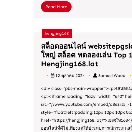
Read
Read More
More
hengjing168
สล็อตออนไลน์ websitepgsl
ใหญ่ สล็อต ทดลองเล่น Top 
สล็อต
Hengjing168.lat
ออนไลน์
12 ตุลาคม 2024
Samuel Wood
websitep
Sa
Wo
<div class="pbs-main-wrapper"><p>เสนอแนะเว
1
<p><iframe loading="lazy" width="640" he
Novembe
src="//www.youtube.com/embed/q8ezrs5_-1U
2024
style="float:left;padding:10px 10px 10px 0
พนัน
href="https://hengjing168.lat/">เฮงจริง168<
เว็บ
ออนไลน์ที่ดีไม่เพียงแต่ให้ประสบการณ์การเล่นสล