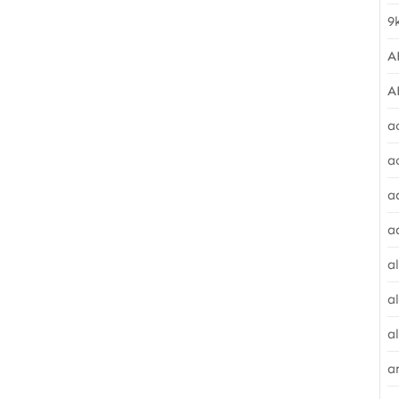
9
A
A
a
a
a
a
a
a
a
a