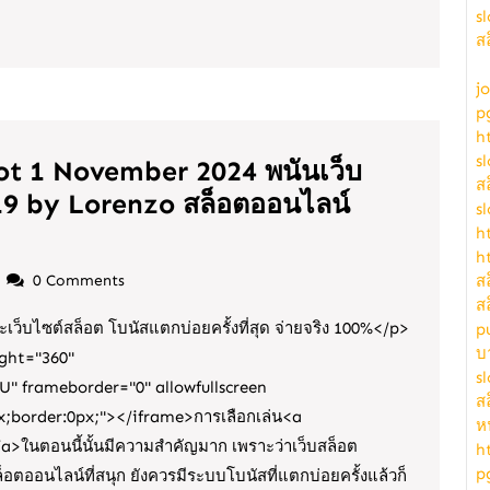
ที่สุด
s
ส
ระบบ
ดี
j
ไม่มี
p
h
สะดุด
s
ot 1 November 2024 พนันเว็บ
ถอน
ส
19 by Lorenzo สล็อตออนไลน์
เต็ม
s
h
จำนวน
h
เสีย
0 Comments
ส
gslot
muel
คืน
ส
od
็บไซต์สล็อต โบนัสแตกบ่อยครั้งที่สุด จ่ายจริง 100%</p>
p
เงิน
บ
ight="360"
r
Pgslot
s
" frameborder="0" allowfullscreen
ส
,
px;border:0px;"></iframe>การเลือกเล่น<a
ห
Slotxo
/a>ในตอนนี้นั้นมีความสำคัญมาก เพราะว่าเว็บสล็อต
h
,
p
็อตออนไลน์ที่สนุก ยังควรมีระบบโบนัสที่แตกบ่อยครั้งแล้วก็