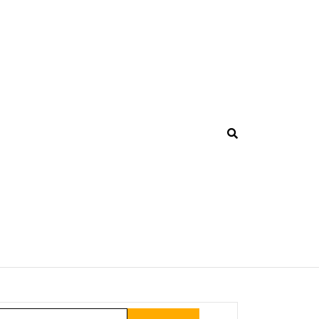
earch