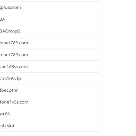
kpluss.com
BA
BAGroup2
cebet789.com
cebet789.com
den168ss.com
dm789.vip
llbet24hr
llone745s.com
lot66
mb slot