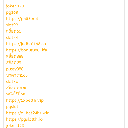
joker 123
pg168
https://jin55.net
slot99
สล็อต66
slot44
https://judhai168.co
https://bonus888.life
สล็อต888
สล็อต99
pussy888
บาคาร่า168
slotxo
สล็อตทดลอง
หนังโป๊ไทย
https://1xbetth.vip
pgslot
https://allbet24hr.win
https://pgslotth.io
joker 123