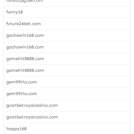
fullslotpg168.com
funny18
future24bet.com
gachawin168.com
gachawin168.com
gamehit8888.com
gamehit8888.com
gem99ths.com
gem99ths.com
goatbetroyalcasino.com
goatbetroyalcasino.com
happy168