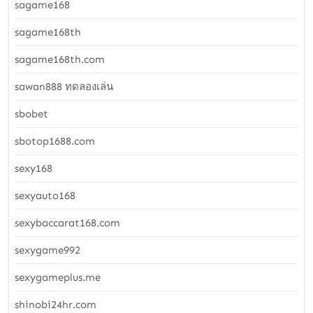
sagame168
sagame168th
sagame168th.com
sawan888 ทดลองเล่น
sbobet
sbotop1688.com
sexy168
sexyauto168
sexybaccarat168.com
sexygame992
sexygameplus.me
shinobi24hr.com