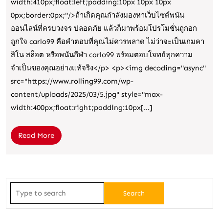
width:410px;float:left;padding:10px 10px 10px
เล่น
ca
0px;border:0px;"/>ถ้าเกิดคุณกำลังมองหาเว็บไซต์พนัน
Top
สม
ออนไลน์ที่ครบวงจร ปลอดภัย แล้วก็มาพร้อมโปรโมชั่นถูกอก
48
เล
ถูกใจ carlo99 คือคำตอบที่คุณไม่ควรพลาด ไม่ว่าจะเป็นเกมคา
by
ง่
สิโน สล็อต หรือพนันกีฬา carlo99 พร้อมตอบโจทย์ทุกความ
Tiffiny
ทุ
จำเป็นของคุณอย่างแท้จริง</p> <p><img decoding="async"
src="https://www.rolling99.com/wp-
เก
content/uploads/2025/03/5.jpg" style="max-
ไม่
width:400px;float:right;padding:10px[...]
ขั้
ต่ำ
Read
Read More
ไม่
More
ต้
ทำ
เทิ
Search
for:
To
44