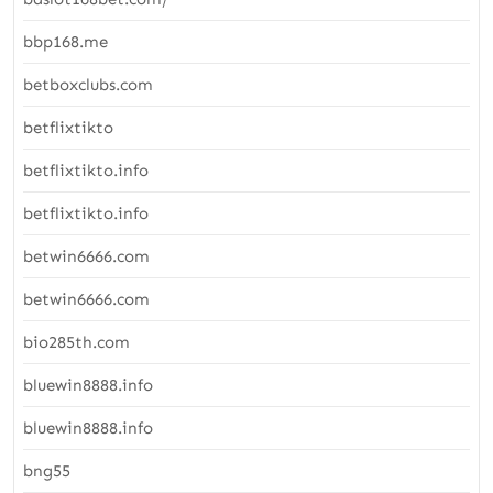
bbp168.me
betboxclubs.com
betflixtikto
betflixtikto.info
betflixtikto.info
betwin6666.com
betwin6666.com
bio285th.com
bluewin8888.info
bluewin8888.info
bng55