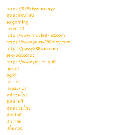
b
https://918kissauto.xyz
C
ดูหนังออนไลน์
sa gaming
joker123
http://www.movie87hd.com
https://www.pussy888play.com
https://pussy888win.com
sexybaccarat
https://www.pgslot.golf
pgslot
pg99
fullslot
live22slot
หนังชนโรง
ดูหนังฟรี
ดูหนังชนโรง
slot168
slot456
สล็อต66