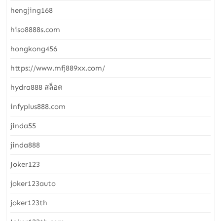
hengjing168
hiso8888s.com
hongkong456
https://www.mfj889xx.com/
hydra888 สล็อต
infyplus888.com
jinda55
jinda888
Joker123
joker123auto
joker123th