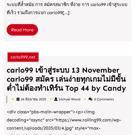
บันทึก
ระบบที่ล้ำสมัย การ สมัครสมาชิก ที่ง่าย การ carlo99 เข้าสู่ระบบ
เวลา
ที่เร็ว รวมถึงการแจก carlo99[...]
ที่
Read
Read More
เข้า
More
ใช้
งาน
carlo999.net
ค้นหา
ตาม
carlo99 เข้าสู่ระบบ 13 November
วัน
carlo99 สมัคร เล่นง่ายทุกเกมไม่มีขั้น
ได้
ca
ต่ำไม่ต้องทำเทิร์น Top 44 by Candy
ช่วย
เข้
26 มิถุนายน 2025
Samuel Wood
0 Comments
ให้
สู่
Samuel
Wood
<div class="pbs-main-wrapper"><p><img
รู้
ระ
decoding="async" src="https://www.rolling99.com/wp-
พฤติกรรม
13
content/uploads/2025/03/4.jpg" style="max-
การ
N