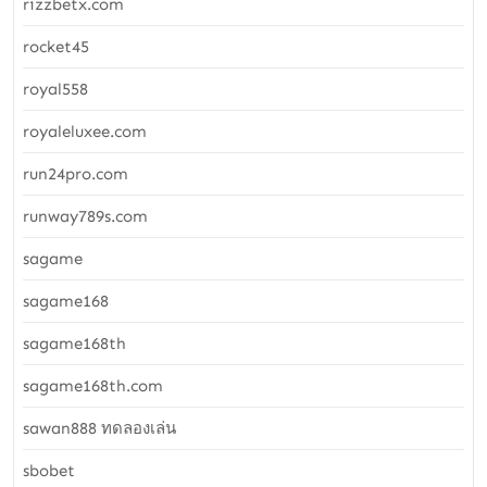
rizzbetx.com
rocket45
royal558
royaleluxee.com
run24pro.com
runway789s.com
sagame
sagame168
sagame168th
sagame168th.com
sawan888 ทดลองเล่น
sbobet