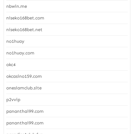
nbwin.me
niseko168bet.com
niseko168bet.net
no1huay
no1huay.com
okc4
okcasino159.com
onesiamclub.site
p2vvip
pananthai99.com
pananthai99.com