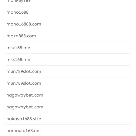
monkey789
mono1688
mono16888.com
moza888.com
msx168.me
msx168.me
mun789slot.com
mun789slot.com
nagawaybet.com
nagawaybet.com
nakoya1688.site
namoufa168.net