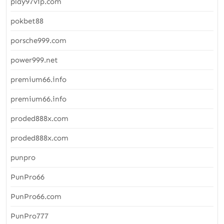
play97vip.com
pokbet88
porsche999.com
power999.net
premium66.info
premium66.info
proded888x.com
proded888x.com
punpro
PunPro66
PunPro66.com
PunPro777