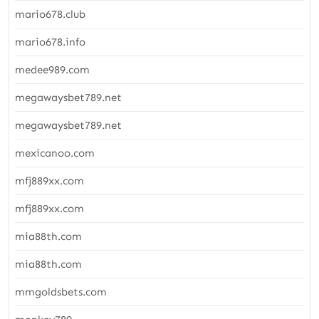
mario678.club
mario678.info
medee989.com
megawaysbet789.net
megawaysbet789.net
mexicanoo.com
mfj889xx.com
mfj889xx.com
mia88th.com
mia88th.com
mmgoldsbets.com