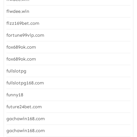
fiwdee.win
fizz169bet.com
fortune99vip.com
fox689ok.com
fox689ok.com
fullslotpg
fullslotpg168.com
funny18
future24bet.com
gachawin168.com
gachawin168.com