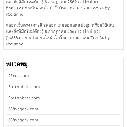
และสิ่งที่มือใหม่ต้องรู้ 8 กรกฎาคม 2569 เวปไซต์ ตรง
jin888.asia พนันออนไลน์ เว็บใหญ่ ทดลองเล่น Top 24 by
Roxanna
สล็อตเว็บตรง เจาะลึก สล็อต เกมยอดฮิตแห่งยุค พร้อมวิธีเล่น
และสิ่งที่มือใหม่ต้องรู้ 8 กรกฎาคม 2569 เวปไซต์ ตรง
jin888.asia พนันออนไลน์ เว็บใหญ่ ทดลองเล่น Top 24 by
Roxanna
หมวดหมู่
123xos.com
13satanbets.com
13satanbets.com
1688vegasx.com
1688vegasx.com