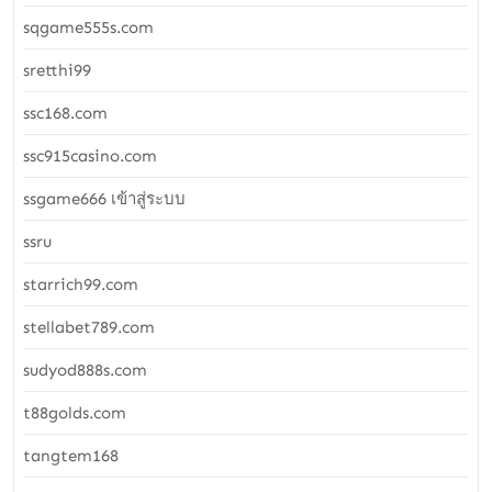
sqgame555s.com
sretthi99
ssc168.com
ssc915casino.com
ssgame666 เข้าสู่ระบบ
ssru
starrich99.com
stellabet789.com
sudyod888s.com
t88golds.com
tangtem168