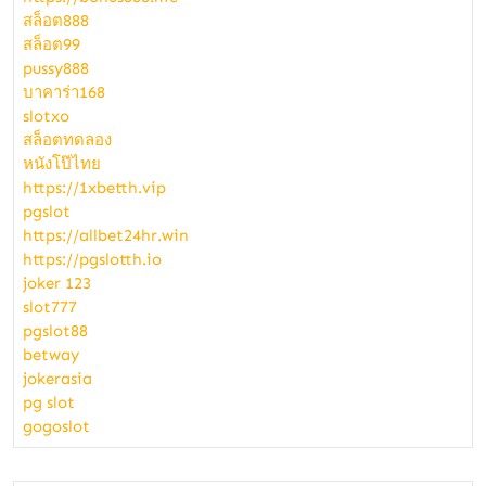
สล็อต888
สล็อต99
pussy888
บาคาร่า168
slotxo
สล็อตทดลอง
หนังโป๊ไทย
https://1xbetth.vip
pgslot
https://allbet24hr.win
https://pgslotth.io
joker 123
slot777
pgslot88
betway
jokerasia
pg slot
gogoslot