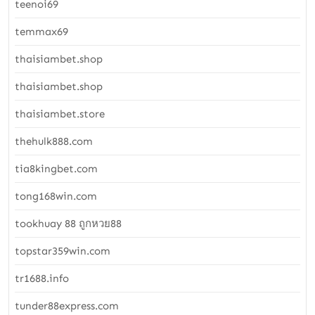
teenoi69
temmax69
thaisiambet.shop
thaisiambet.shop
thaisiambet.store
thehulk888.com
tia8kingbet.com
tong168win.com
tookhuay 88 ถูกหวย88
topstar359win.com
tr1688.info
tunder88express.com