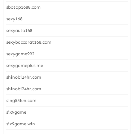
sbotop1688.com
sexy168
sexyauto168
sexybaccarat168.com
sexygame992
sexygameplus.me
shinobi24hr.com
shinobi24hr.com
sing55fun.com
six9game
six9game.win