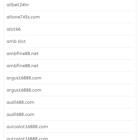
allbet24hr
allone745s.com
alot66
amb slot
ambfine88.net
ambfine88.net
argus16888.com
argus16888.com
audi688.com
audi688.com
autoslot16888.com
autoslot16888.com