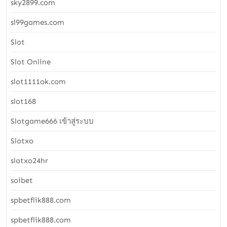
sky2899.com
sl99games.com
Slot
Slot Online
slot1111ok.com
slot168
Slotgame666 เข้าสู่ระบบ
Slotxo
slotxo24hr
soibet
spbetflik888.com
spbetflik888.com