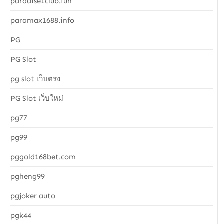
paradise1club.fun
paramax1688.info
PG
PG Slot
pg slot เว็บตรง
PG Slot เว็บใหม่
pg77
pg99
pggold168bet.com
pgheng99
pgjoker auto
pgk44