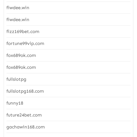
fiwdee.win
fiwdee.win
fizz169bet.com
fortune99vip.com
fox689ok.com
fox689ok.com
fullslotpg
fullslotpg168.com
funny18
future24bet.com
gachawin168.com