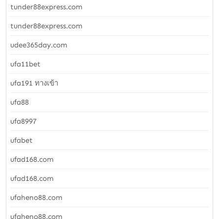
tunder88express.com
tunder88express.com
udee365day.com
ufa11bet
ufa191 ทางเข้า
ufa88
ufa8997
ufabet
ufad168.com
ufad168.com
ufaheno88.com
ufaheno88.com