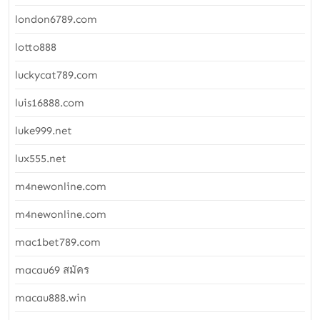
london6789.com
lotto888
luckycat789.com
luis16888.com
luke999.net
lux555.net
m4newonline.com
m4newonline.com
mac1bet789.com
macau69 สมัคร
macau888.win