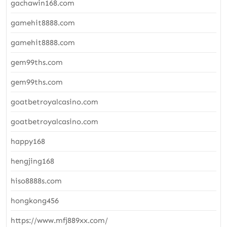
gachawin168.com
gamehit8888.com
gamehit8888.com
gem99ths.com
gem99ths.com
goatbetroyalcasino.com
goatbetroyalcasino.com
happy168
hengjing168
hiso8888s.com
hongkong456
https://www.mfj889xx.com/