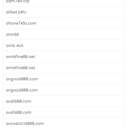
adm789.vip
allbet24hr
allone745s.com
alot66
amb slot
ambfine88.net
ambfine88.net
argus16888.com
argus16888.com
audi688.com
audi688.com
autoslot16888.com