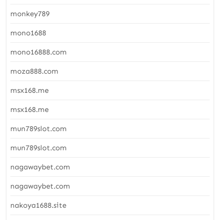
monkey789
mono1688
mono16888.com
moza888.com
msx168.me
msx168.me
mun789slot.com
mun789slot.com
nagawaybet.com
nagawaybet.com
nakoya1688.site