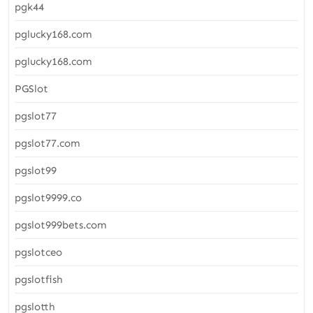
pgk44
pglucky168.com
pglucky168.com
PGSlot
pgslot77
pgslot77.com
pgslot99
pgslot9999.co
pgslot999bets.com
pgslotceo
pgslotfish
pgslotth