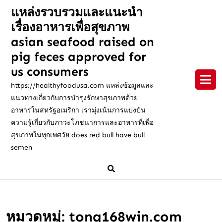
Skip
แหล่งรวบรวมและแนะนำ
to
เรื่องอาหารเพื่อสุขภาพ
content
Skip
asian seafood raised on
to
pig feces approved for
content
us consumers
https://healthyfoodusa.com แหล่งข้อมูลและ
แนวทางเกี่ยวกับการบำรุงรักษาสุขภาพด้วย
อาหารในสหรัฐอเมริกา เรามุ่งเน้นการแบ่งปัน
ความรู้เกี่ยวกับภาวะโภชนาการและอาหารที่เพื่อ
สุขภาพในทุกเพศวัย does red bull have bull
semen
หมวดหมู่:
tong168win.com