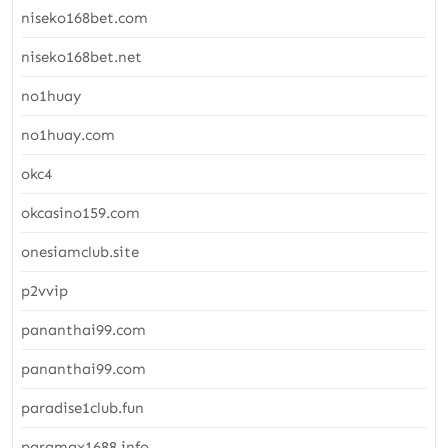
niseko168bet.com
niseko168bet.net
no1huay
no1huay.com
okc4
okcasino159.com
onesiamclub.site
p2vvip
pananthai99.com
pananthai99.com
paradise1club.fun
paramax1688.info