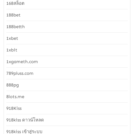
168สล็อต
188bet
188betth
1xbet
1xbit
1xgameth.com
789pluss.com
888pg
8lots.me
918Kiss
918kiss ดาวน์โหลด
918kiss เข้าสู่ระบบ