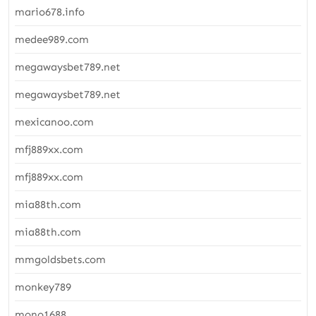
mario678.info
medee989.com
megawaysbet789.net
megawaysbet789.net
mexicanoo.com
mfj889xx.com
mfj889xx.com
mia88th.com
mia88th.com
mmgoldsbets.com
monkey789
mono1688