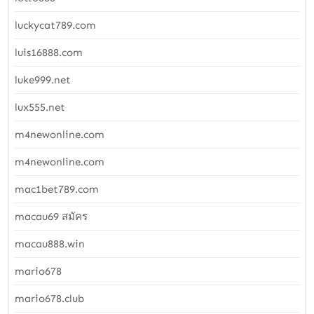
luckycat789.com
luis16888.com
luke999.net
lux555.net
m4newonline.com
m4newonline.com
mac1bet789.com
macau69 สมัคร
macau888.win
mario678
mario678.club