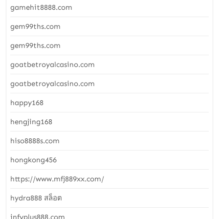
gamehit8888.com
gem99ths.com
gem99ths.com
goatbetroyalcasino.com
goatbetroyalcasino.com
happy168
hengjing168
hiso8888s.com
hongkong456
https://www.mfj889xx.com/
hydra888 สล็อต
infyplus888.com