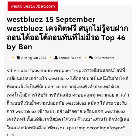
westbluez168bet.com
westbluez 15 September
westbluez เครดิตฟรี สนุกไม่รู้จบฝาก
ถอนได้ออโต้ถอนทันทีไม่มีรอ Top 46
westbluez
by Ben
15
2 กรกฎาคม 2025
Samuel Wood
0 Comments
September
Samuel
Wood
<div class="pbs-main-wrapper"><p>การเดิมพันออนไลน์ที่
westbluez
เปลี่ยนแปลงอย่างเร็ว westbluez ได้กลายมาเป็นหนึ่งในเว็บไซต์
เครดิต
ที่เด่นแล้วก็เป็นที่นิยมอย่างมากจากผู้เล่นทั่วทั้งประเทศ ด้วย
ฟรี
เทคโนโลยีการให้บริการที่ทันสมัย ครอบคลุมทุกความอยาก แล้ว
สนุก
ก็ระบบที่เน้นย้ำความปลอดภัย westbluez สมัคร ได้ง่าย รองรับ
ไม่รู้
การ westbluez เข้าระบบ อย่างง่ายดาย พร้อมแจก westbluez
จบ
เครดิตฟรี ตั้งแต่ทีแรกที่สมัครใช้งาน ซึ่งเหมาะสำหรับอีกทั้งผู้เล่น
ฝาก
ใหม่และนักพนันมืออาชีพ</p> <p><img decoding="async"