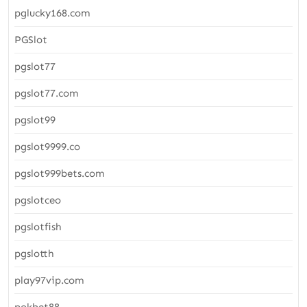
pglucky168.com
PGSlot
pgslot77
pgslot77.com
pgslot99
pgslot9999.co
pgslot999bets.com
pgslotceo
pgslotfish
pgslotth
play97vip.com