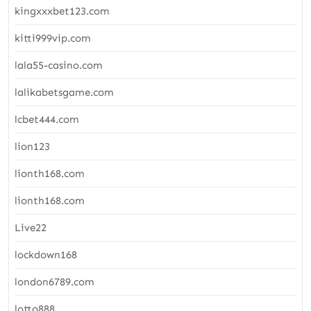
kingxxxbet123.com
kitti999vip.com
lala55-casino.com
lalikabetsgame.com
lcbet444.com
lion123
lionth168.com
lionth168.com
Live22
lockdown168
london6789.com
lotto888