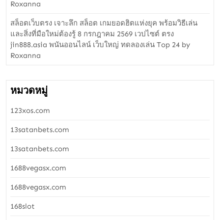
Roxanna
สล็อตเว็บตรง เจาะลึก สล็อต เกมยอดฮิตแห่งยุค พร้อมวิธีเล่น
และสิ่งที่มือใหม่ต้องรู้ 8 กรกฎาคม 2569 เวปไซต์ ตรง
jin888.asia พนันออนไลน์ เว็บใหญ่ ทดลองเล่น Top 24 by
Roxanna
หมวดหมู่
123xos.com
13satanbets.com
13satanbets.com
1688vegasx.com
1688vegasx.com
168slot