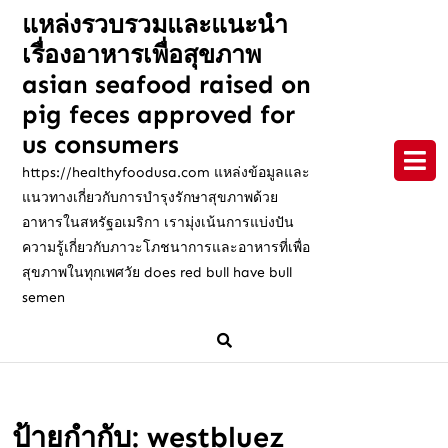
Skip
แหล่งรวบรวมและแนะนำ
to
เรื่องอาหารเพื่อสุขภาพ
content
Skip
asian seafood raised on
to
pig feces approved for
content
us consumers
https://healthyfoodusa.com แหล่งข้อมูลและ
แนวทางเกี่ยวกับการบำรุงรักษาสุขภาพด้วย
อาหารในสหรัฐอเมริกา เรามุ่งเน้นการแบ่งปัน
ความรู้เกี่ยวกับภาวะโภชนาการและอาหารที่เพื่อ
สุขภาพในทุกเพศวัย does red bull have bull
semen
ป้ายกำกับ:
westbluez