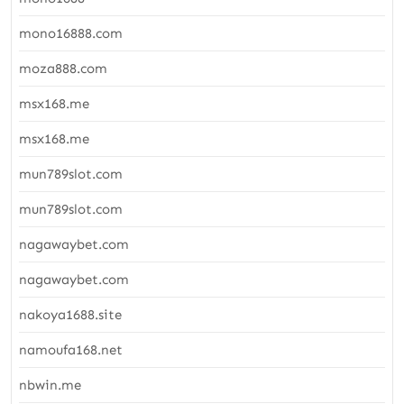
mono16888.com
moza888.com
msx168.me
msx168.me
mun789slot.com
mun789slot.com
nagawaybet.com
nagawaybet.com
nakoya1688.site
namoufa168.net
nbwin.me