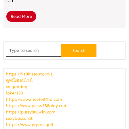
ถอน
[...]
ได้
Read
Read More
ออ
More
โต้
ถอน
ทันที
Search
ไม่มี
for:
รอ
Top
https://918kissauto.xyz
46
ดูหนังออนไลน์
by
sa gaming
joker123
Ben
http://www.movie87hd.com
https://www.pussy888play.com
https://pussy888win.com
sexybaccarat
https://www.pgslot.golf