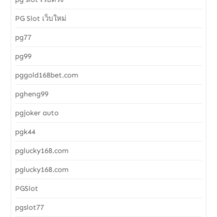
PG Slot เว็บใหม่
pg77
pg99
pggold168bet.com
pgheng99
pgjoker auto
pgk44
pglucky168.com
pglucky168.com
PGSlot
pgslot77