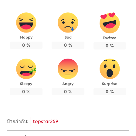
Happy
Sad
Excited
0
%
0
%
0
%
Sleepy
Angry
Surprise
0
%
0
%
0
%
ป้ายกำกับ:
topstar359
แนะแนว