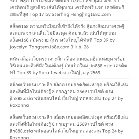
ชอบ ที่สุด โปรโมชั่นเครดิตฟรี 100% กล่องสุ่มเฮงเฮง รับ
เครดิตฟรี ยูสเดียว เล่นได้ทุกเกม เครดิตฟรี แจก เครดิตฟรี
เยอะที่สุด Top 17 by Sterling Hengjing168d.com
สล็อต168 ความพรีเมียมที่เข้าถึงได้จริง ลุ้นกงล้อมหาเศรษฐี
สะสมเพชร เล่นลื่น ไม่มีสะดุด คัดมาแล้ว เล่นได้ทุกเกม
สล็อต168 สมัครง่าย ลุ้นรางวัลใหญ่ได้ทันที Top 39 by
Joycelyn Tangtem168e.com 3 ก.ย. 26
พนัน สล็อตเว็บตรง เจาะลึก สล็อต เกมยอดฮิตแห่งยุค พร้อม
วิธีเล่นและสิ่งที่มือใหม่ต้องรู้ เว็บเปิดใหม่ jin888.asia เครดิต
ฟรี Top 89 by Sara 1 websiteใหญ่ July 2569
สล็อตเว็บตรง เจาะลึก สล็อต เกมยอดฮิตแห่งยุค พร้อมวิธีเล่น
และสิ่งที่มือใหม่ต้องรู้ 8 กรกฎาคม 2569 เวปไซต์ ตรง
jin888.asia พนันออนไลน์ เว็บใหญ่ ทดลองเล่น Top 24 by
Roxanna
สล็อตเว็บตรง เจาะลึก สล็อต เกมยอดฮิตแห่งยุค พร้อมวิธีเล่น
และสิ่งที่มือใหม่ต้องรู้ 8 กรกฎาคม 2569 เวปไซต์ ตรง
jin888.asia พนันออนไลน์ เว็บใหญ่ ทดลองเล่น Top 24 by
Roxanna