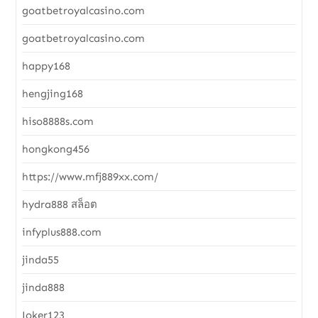
goatbetroyalcasino.com
goatbetroyalcasino.com
happy168
hengjing168
hiso8888s.com
hongkong456
https://www.mfj889xx.com/
hydra888 สล็อต
infyplus888.com
jinda55
jinda888
Joker123