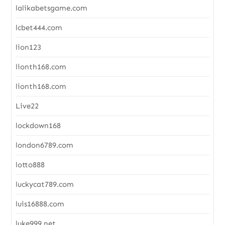
lalikabetsgame.com
lcbet444.com
lion123
lionth168.com
lionth168.com
Live22
lockdown168
london6789.com
lotto888
luckycat789.com
luis16888.com
luke999.net