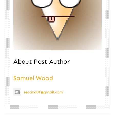
About Post Author
Samuel Wood
seoaba01@gmail.com