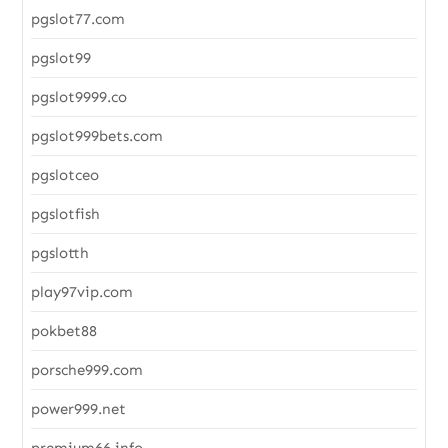
pgslot77.com
pgslot99
pgslot9999.co
pgslot999bets.com
pgslotceo
pgslotfish
pgslotth
play97vip.com
pokbet88
porsche999.com
power999.net
premium66.info