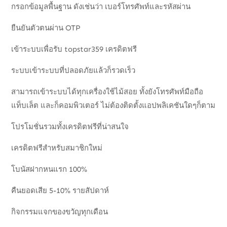
กรอกข้อมูลพื้นฐาน ดังเช่นว่า เบอร์โทรศัพท์และรหัสผ่าน
ยืนยันตัวตนผ่าน OTP
เข้าระบบเพื่อรับ topstar359 เครดิตฟรี
ระบบเข้าระบบที่ปลอดภัยแล้วก็รวดเร็ว
สามารถเข้าระบบได้ทุกเครื่องใช้ไม้สอย ทั้งยังโทรศัพท์มือถือ
แท็บเล็ต และก็คอมพิวเตอร์ ไม่ต้องติดตั้งแอปพลิเคชันใดๆก็ตาม
โปรโมชั่นรวมทั้งเครดิตฟรีที่น่าสนใจ
เครดิตฟรีสำหรับสมาชิกใหม่
โบนัสฝากหนแรก 100%
คืนยอดเสีย 5-10% รายสัปดาห์
กิจกรรมแจกของขวัญทุกเดือน