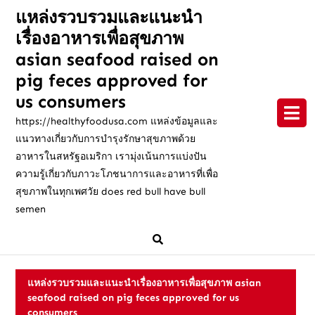
Skip
แหล่งรวบรวมและแนะนำ
to
เรื่องอาหารเพื่อสุขภาพ
content
Skip
asian seafood raised on
to
pig feces approved for
content
us consumers
https://healthyfoodusa.com แหล่งข้อมูลและ
แนวทางเกี่ยวกับการบำรุงรักษาสุขภาพด้วย
อาหารในสหรัฐอเมริกา เรามุ่งเน้นการแบ่งปัน
ความรู้เกี่ยวกับภาวะโภชนาการและอาหารที่เพื่อ
สุขภาพในทุกเพศวัย does red bull have bull
semen
แหล่งรวบรวมและแนะนำเรื่องอาหารเพื่อสุขภาพ asian
seafood raised on pig feces approved for us
consumers