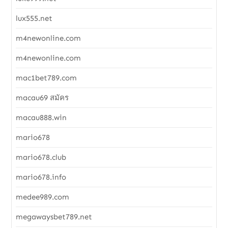
lux555.net
m4newonline.com
m4newonline.com
mac1bet789.com
macau69 สมัคร
macau888.win
mario678
mario678.club
mario678.info
medee989.com
megawaysbet789.net