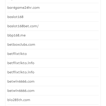
bar4game24hr.com
baslot168
baslot168bet.com/
bbp168.me
betboxclubs.com
betflixtikto
betflixtikto.info
betflixtikto.info
betwin6666.com
betwin6666.com
bio285th.com