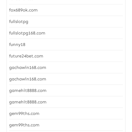
fox689ok.com
fullslotpg
fullslotpg168.com
funny18
future24bet.com
gachawin168.com
gachawin168.com
gamehit8888.com
gamehit8888.com
gem99ths.com
gem99ths.com