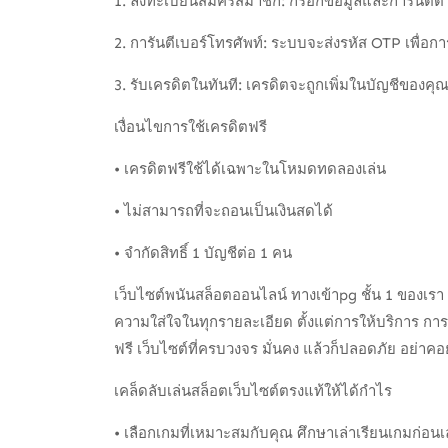
1. ลงทะเบียนสมัครสมาชิก: กรอกข้อมูลและการันตีต
2. การันตีเบอร์โทรศัพท์: ระบบจะส่งรหัส OTP เพื่อการ
3. รับเครดิตในทันที: เครดิตจะถูกเพิ่มในบัญชีของคุณ
เงื่อนไขการใช้เครดิตฟรี
• เครดิตฟรีใช้ได้เฉพาะในโหมดทดลองเล่น
• ไม่สามารถที่จะถอนเป็นเงินสดได้
• จำกัดสิทธิ์ 1 บัญชีต่อ 1 คน
เว็บไซต์พนันสล็อตออนไลน์ ทางเข้าpg ชั้น 1 ของเรา คือ
ความใส่ใจในทุกรายละเอียด ตั้งแต่การให้บริการ ก
ฟรี เว็บไซต์ที่ครบวงจร มั่นคง แล้วก็ปลอดภัย อย่าค
เคล็ดลับเล่นสล็อตเว็บไซต์ตรงแท้ให้ได้กำไร
• เลือกเกมที่เหมาะสมกับคุณ ศึกษาเล่าเรียนเกมก่อน