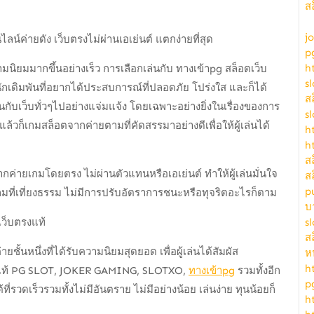
ส
j
์ค่ายดัง เว็บตรงไม่ผ่านเอเย่นต์ แตกง่ายที่สุด
p
h
ิยมมากขึ้นอย่างเร็ว การเลือกเล่นกับ ทางเข้าpg สล็อตเว็บ
s
บนักเดิมพันที่อยากได้ประสบการณ์ที่ปลอดภัย โปร่งใส และก็ได้
ส
ือนกับเว็บทั่วๆไปอย่างแจ่มแจ้ง โดยเฉพาะอย่างยิ่งในเรื่องของการ
s
ล้วก็เกมสล็อตจากค่ายตามที่คัดสรรมาอย่างดีเพื่อให้ผู้เล่นได้
h
h
ส
้จากค่ายเกมโดยตรง ไม่ผ่านตัวแทนหรือเอเย่นต์ ทำให้ผู้เล่นมั่นใจ
ส
p
กมที่เที่ยงธรรม ไม่มีการปรับอัตราการชนะหรือทุจริตอะไรก็ตาม
บ
เว็บตรงแท้
s
ส
้นหนึ่งที่ได้รับความนิยมสุดยอด เพื่อผู้เล่นได้สัมผัส
ห
h
ทธิ์แท้ PG SLOT, JOKER GAMING, SLOTXO,
ทางเข้าpg
รวมทั้งอีก
p
วดเร็วรวมทั้งไม่มีอันตราย ไม่มีอย่างน้อย เล่นง่าย ทุนน้อยก็
h