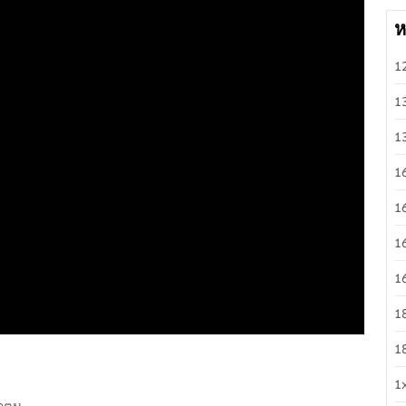
ห
1
1
1
1
1
1
1
1
1
1