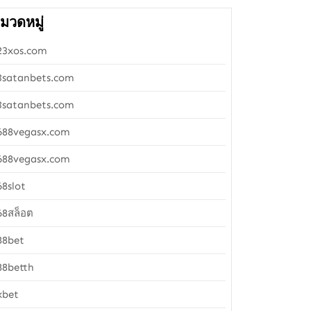
มวดหมู่
23xos.com
3satanbets.com
3satanbets.com
688vegasx.com
688vegasx.com
68slot
68สล็อต
88bet
88betth
xbet