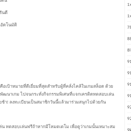
ัวตน
1
ันตี
1
อัตโนมัติ
7
8
8
9
9
91
เป้าหมายที่ดีเยี่ยมที่สุดสำหรับผู้ที่คลั่งไคล้ในเกมสล็อต ด้วย
ารพัฒนาเกม ไปจนกระทั่งกิจกรรมพิเศษที่แจกเครดิตทดสอบเล่น
9
อยช้า! ลงทะเบียนเป็นสมาชิกวันนี้แล้วมาร่วมสนุกไปด้วยกัน
9
9
เล่น ทดสอบเล่นฟรีถ้าหากมีโหมดเดโม เพื่อดูว่าเกมนั้นเหมาะสม
9