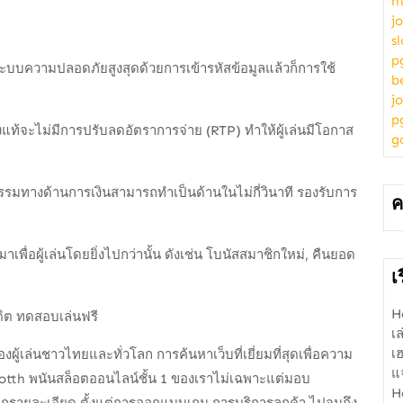
h
j
s
p
ระบบความปลอดภัยสูงสุดด้วยการเข้ารหัสข้อมูลแล้วก็การใช้
b
j
p
รงแท้จะไม่มีการปรับลดอัตราการจ่าย (RTP) ทำให้ผู้เล่นมีโอกาส
g
กรรมทางด้านการเงินสามารถทำเป็นด้านในไม่กี่วินาที รองรับการ
ค
าเพื่อผู้เล่นโดยยิ่งไปกว่านั้น ดังเช่น โบนัสสมาชิกใหม่, คืนยอด
เ
H
ดิต ทดสอบเล่นฟรี
เล
เฮ
้เล่นชาวไทยและทั่วโลก การค้นหาเว็บที่เยี่ยมที่สุดเพื่อความ
แ
gslotth พนันสล็อตออนไลน์ชั้น 1 ของเราไม่เฉพาะแต่มอบ
H