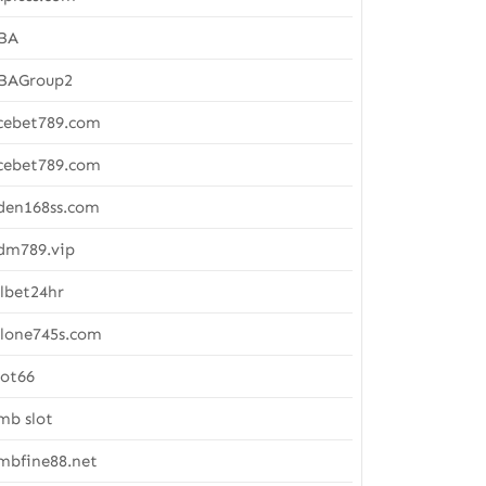
BA
BAGroup2
cebet789.com
cebet789.com
den168ss.com
dm789.vip
llbet24hr
llone745s.com
lot66
mb slot
mbfine88.net