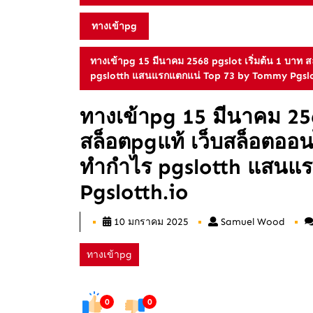
ทางเข้าpg
ทางเข้าpg 15 มีนาคม 2568 pgslot เริ่มต้น 1 บาท สล
pgslotth แสนแรกแตกแน่ Top 73 by Tommy Pgslo
ทางเข้าpg 15 มีนาคม 256
สล็อตpgแท้ เว็บสล็อตออนไล
ทำกำไร pgslotth แสนแ
Pgslotth.io
10 มกราคม 2025
Samuel Wood
Samue
Wood
ทางเข้าpg
0
0