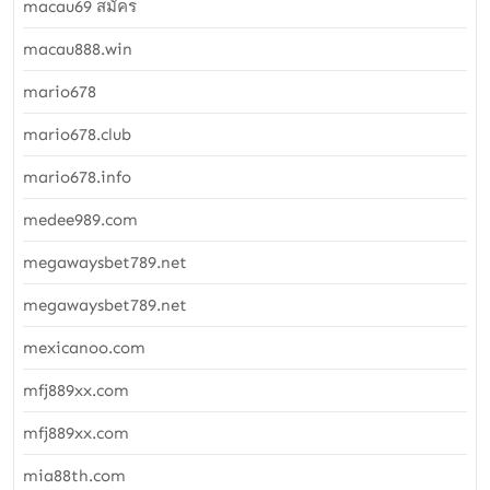
macau69 สมัคร
macau888.win
mario678
mario678.club
mario678.info
medee989.com
megawaysbet789.net
megawaysbet789.net
mexicanoo.com
mfj889xx.com
mfj889xx.com
mia88th.com