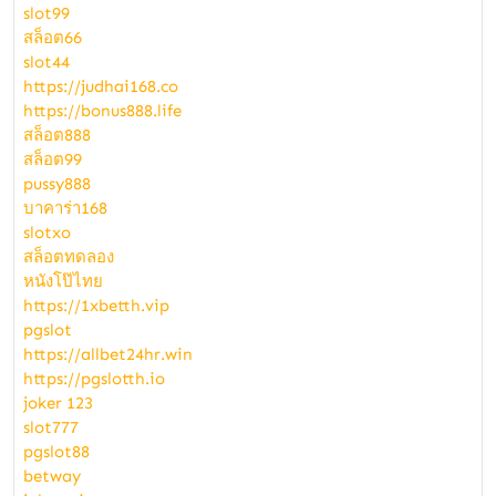
slot99
สล็อต66
slot44
https://judhai168.co
https://bonus888.life
สล็อต888
สล็อต99
pussy888
บาคาร่า168
slotxo
สล็อตทดลอง
หนังโป๊ไทย
https://1xbetth.vip
pgslot
https://allbet24hr.win
https://pgslotth.io
joker 123
slot777
pgslot88
betway