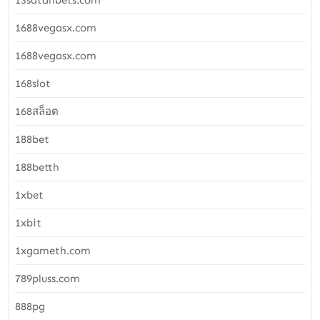
13satanbets.com
1688vegasx.com
1688vegasx.com
168slot
168สล็อต
188bet
188betth
1xbet
1xbit
1xgameth.com
789pluss.com
888pg