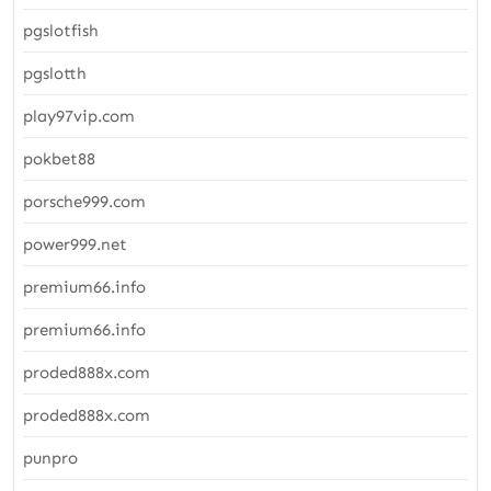
pgslotfish
pgslotth
play97vip.com
pokbet88
porsche999.com
power999.net
premium66.info
premium66.info
proded888x.com
proded888x.com
punpro