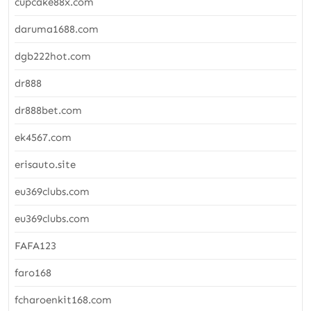
cupcake88x.com
daruma1688.com
dgb222hot.com
dr888
dr888bet.com
ek4567.com
erisauto.site
eu369clubs.com
eu369clubs.com
FAFA123
faro168
fcharoenkit168.com