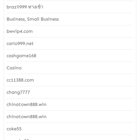
brazil999 ทางเข้า
Business, Small Business
bwvip4.com
carlo999.net
cashgame168
Casino
cc11388.com
chang7777
chinatown888.win
chinatown888.win
coke55