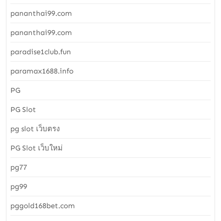
pananthai99.com
pananthai99.com
paradise1club.fun
paramax1688.info
PG
PG Slot
pg slot เว็บตรง
PG Slot เว็บใหม่
pg77
pg99
pggold168bet.com