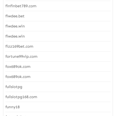
finfinbet789.com
fiwdee.bet
fiwdee.win
fiwdee.win
fizz169bet.com
fortune99vip.com
fox689ok.com
fox689ok.com
fullslotpg
fullslotpg168.com
funny18