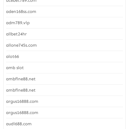
acebet789.com
aden168ss.com
adm789.vip
allbet24hr
allone745s.com
alot66
amb slot
ambfine88.net
ambfine88.net
argus16888.com
argus16888.com
audi688.com