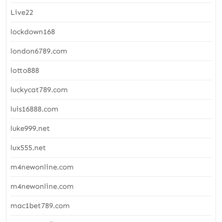
Live22
lockdown168
london6789.com
lotto888
luckycat789.com
luis16888.com
luke999.net
lux555.net
m4newonline.com
m4newonline.com
mac1bet789.com