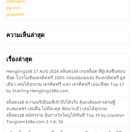
jokerasia
pg slot
gogoslot
ความเห็นล่าสุด
เรื่องล่าสุด
Hengjing168 17 AUG 2026 สล็อต168 เกมสล็อต ที่ผู้เล่นชื่นชอบ
ที่สุด โปรโมชั่นเครดิตฟรี 100% กล่องสุ่มเฮงเฮง รับเครดิตฟรี ยูส
เดียว เล่นได้ทุกเกม เครดิตฟรี แจก เครดิตฟรี เยอะที่สุด Top 17
by Sterling Hengjing168d.com
สล็อต168 ความพรีเมียมที่เข้าถึงได้จริง ลุ้นกงล้อมหาเศรษฐี
สะสมเพชร เล่นลื่น ไม่มีสะดุด คัดมาแล้ว เล่นได้ทุกเกม
สล็อต168 สมัครง่าย ลุ้นรางวัลใหญ่ได้ทันที Top 39 by Joycelyn
Tangtem168e.com 3 ก.ย. 26