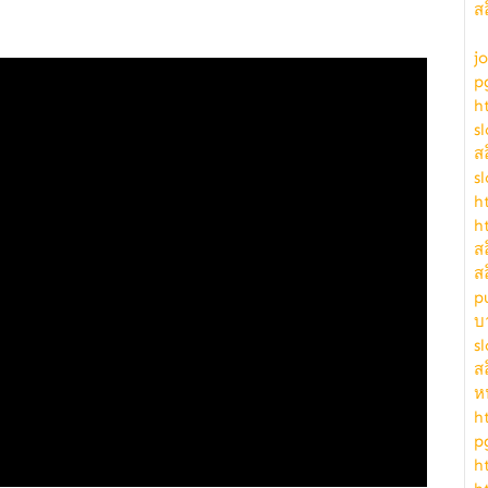
ส
j
p
h
s
ส
s
h
h
ส
ส
p
บ
s
ส
ห
h
p
h