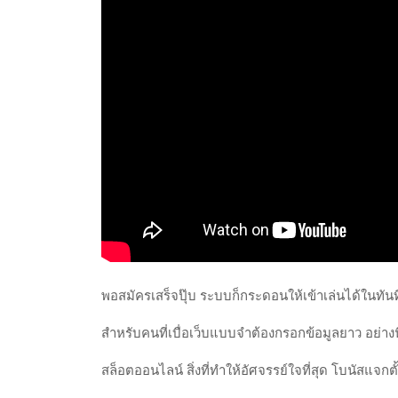
พอสมัครเสร็จปุ๊บ ระบบก็กระดอนให้เข้าเล่นได้ในทันที 
สำหรับคนที่เบื่อเว็บแบบจำต้องกรอกข้อมูลยาว อย่างน
สล็อตออนไลน์ สิ่งที่ทำให้อัศจรรย์ใจที่สุด โบนัสแจกตั