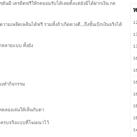
ๆดันมี เครดิตฟรีให้กดยอมรับได้เลยตั้งแต่ยังมิได้ฝากเงิน กด
ห
1
อความเพลิดเพลินได้ฟรี รวมทั้งถ้าเกิดดวงดี…ถึงขั้นเบิกเงินจริงได้
1
อกหลายแบบ ทั้งยัง
1
1
1
1
้องทำกิจกรรม
1
1
ดลองเล่นให้เห็นกับตา
1
ามีครบจริงแบบที่โฆษณาไว้
1