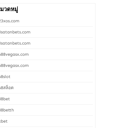
มวดหมู่
23xos.com
3satanbets.com
3satanbets.com
688vegasx.com
688vegasx.com
68slot
68สล็อต
88bet
88betth
xbet