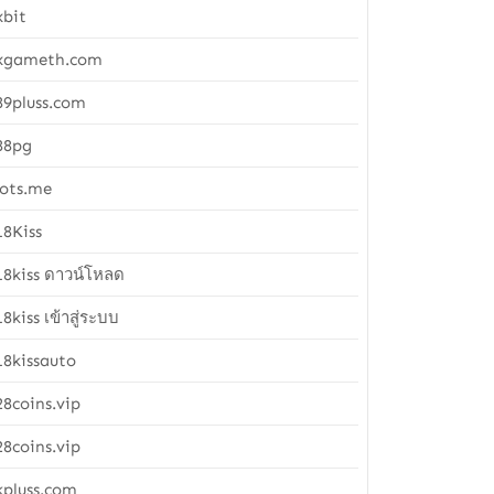
xbit
xgameth.com
89pluss.com
88pg
lots.me
18Kiss
18kiss ดาวน์โหลด
8kiss เข้าสู่ระบบ
18kissauto
28coins.vip
28coins.vip
kpluss.com