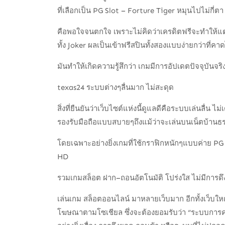
ที่เลือกเป็น PG Slot – Forture Tiger หมุนไปไม่กี่ตา ป
คือพอใจจนตกใจ เพราะไม่คิดว่าเครดิตฟรีจะทำให้แ
ทั้ง Joker ผลเป็นเข้าฟรีสปินทั้งสองแบบง่ายกว่าที่คาด
มันทำให้เกิดความรู้สึกว่า เกมมีการอัปเดตปัจจุบันจริ
texas24 ระบบต่างๆลื่นมาก ไม่สะดุด
สิ่งที่ยืนยันว่าเว็บไซต์แห่งนี้ดูแลดีคือระบบเล่นลื่น
รองรับมือถือแบบสบายๆถึงแม้ว่าจะเล่นบนเน็ตบ้านธ
โดยเฉพาะอย่างยิ่งเกมที่ใช้กราฟิกหนักๆแบบค่าย PG
HD
รวมเกมสล็อต ฝาก–ถอนอัตโนมัติ โปร่งใส ไม่มีการด
เล่นเกม สล็อตออนไลน์ มาหลายเว็บมาก อีกทั้งเว็บใหญ่
โฆษณาตามโซเชียล ซึ่งจะต้องยอมรับว่า “ระบบการคลัง” 