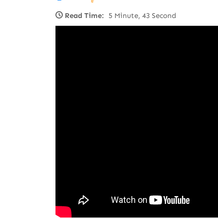
Read Time:
5 Minute, 43 Second