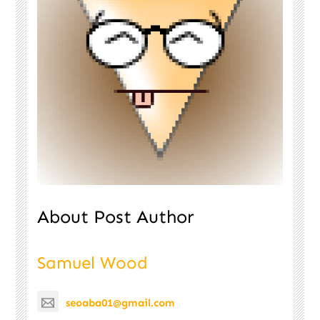
About Post Author
Samuel Wood
seoaba01@gmail.com