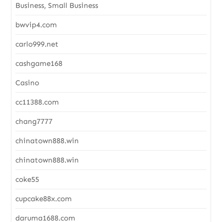
Business, Small Business
bwvip4.com
carlo999.net
cashgame168
Casino
cc11388.com
chang7777
chinatown888.win
chinatown888.win
coke55
cupcake88x.com
daruma1688.com