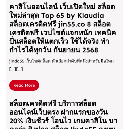
คาสิโนออนไลน์ เว็บเปิดใหม่ สล็อต
ใหม่ล่าสุด Top 65 by Klaudia
สล็อตเครดิตฟรี jin55.co 8 สล็อต
เครดิตฟรี เวปไซต์แจกหนัก เทคนิค
ปั่นสล็อตให้แตกเร็ว ใช้ได้จริง ทำ
กำไรได้ทุกวัน กันยายน 2568
jinda55 เว็บไซต์สล็อต ตัวเลือกลำดับที่หนึ่งสำหรับมือใหม
[…][...]
Read
Read More
More
สล็อตเครดิตฟรี บริการสล็อต
ออนไลน์เว็บตรง ฝากแรกของวัน
20% เงินชัวร์ โอนไว เกมคาสิโน บา