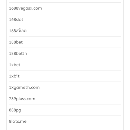
1688vegasx.com
168slot
168สล็อต
188bet
188betth
1xbet
1xbit
1xgameth.com
789pluss.com
888pg
8lots.me