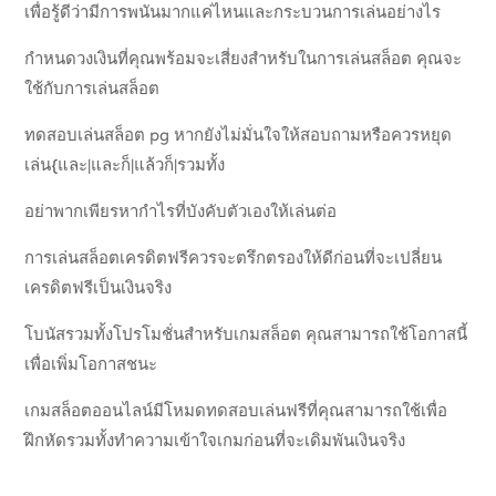
เพื่อรู้ดีว่ามีการพนันมากแค่ไหนและกระบวนการเล่นอย่างไร
กำหนดวงเงินที่คุณพร้อมจะเสี่ยงสำหรับในการเล่นสล็อต คุณจะ
ใช้กับการเล่นสล็อต
ทดสอบเล่นสล็อต pg หากยังไม่มั่นใจให้สอบถามหรือควรหยุด
เล่น{และ|และก็|แล้วก็|รวมทั้ง
อย่าพากเพียรหากำไรที่บังคับตัวเองให้เล่นต่อ
การเล่นสล็อตเครดิตฟรีควรจะตรึกตรองให้ดีก่อนที่จะเปลี่ยน
เครดิตฟรีเป็นเงินจริง
โบนัสรวมทั้งโปรโมชั่นสำหรับเกมสล็อต คุณสามารถใช้โอกาสนี้
เพื่อเพิ่มโอกาสชนะ
เกมสล็อตออนไลน์มีโหมดทดสอบเล่นฟรีที่คุณสามารถใช้เพื่อ
ฝึกหัดรวมทั้งทำความเข้าใจเกมก่อนที่จะเดิมพันเงินจริง