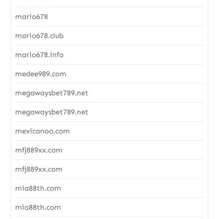
mario678
mario678.club
mario678.info
medee989.com
megawaysbet789.net
megawaysbet789.net
mexicanoo.com
mfj889xx.com
mfj889xx.com
mia88th.com
mia88th.com