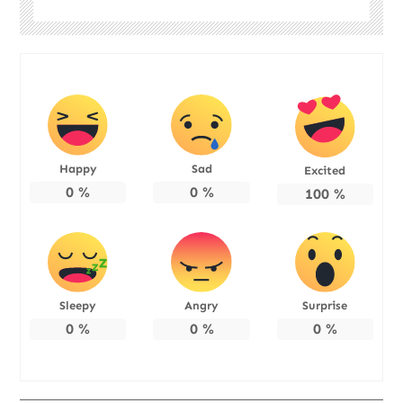
Happy
Sad
Excited
0
%
0
%
100
%
Sleepy
Angry
Surprise
0
%
0
%
0
%