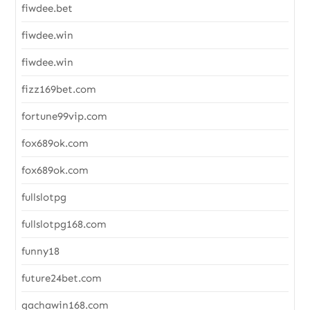
fiwdee.bet
fiwdee.win
fiwdee.win
fizz169bet.com
fortune99vip.com
fox689ok.com
fox689ok.com
fullslotpg
fullslotpg168.com
funny18
future24bet.com
gachawin168.com