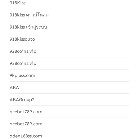
918Kiss
918kiss ดาวน์โหลด
918kiss เข้าสู่ระบบ
918kissauto
928coins.vip
928coins.vip
9kpluss.com
ABA
ABAGroup2
acebet789.com
acebet789.com
aden168ss.com