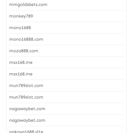
mmgoldsbets.com
monkey789
mono1688
mono16888.com
moza888.com
msx168.me
msx168.me
mun789slot.com
mun789slot.com
nagawaybet.com
nagawaybet.com
nakoya1688.site