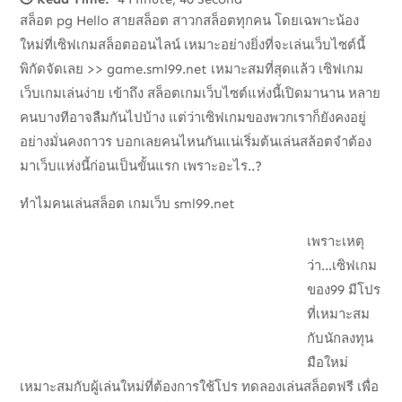
สล็อต pg Hello สายสล็อต สาวกสล็อตทุกคน โดยเฉพาะน้อง
ใหม่ที่เซิฟเกมสล็อตออนไลน์ เหมาะอย่างยิ่งที่จะเล่นเว็บไซต์นี้
พิกัดจัดเลย >> game.sml99.net เหมาะสมที่สุดแล้ว เซิฟเกม
เว็บเกมเล่นง่าย เข้าถึง สล็อตเกมเว็บไซต์แห่งนี้เปิดมานาน หลาย
คนบางทีอาจลืมกันไปบ้าง แต่ว่าเซิฟเกมของพวกเราก็ยังคงอยู่
อย่างมั่นคงถาวร บอกเลยคนไหนกันแน่เริ่มต้นเล่นสล้อตจำต้อง
มาเว็บแห่งนี้ก่อนเป็นขั้นแรก เพราะอะไร..?
ทำไมคนเล่นสล็อต เกมเว็บ sml99.net
เพราะเหตุ
ว่า…เซิฟเกม
ของ99 มีโปร
ที่เหมาะสม
กับนักลงทุน
มือใหม่
เหมาะสมกับผู้เล่นใหม่ที่ต้องการใช้โปร ทดลองเล่นสล็อตฟรี เพื่อ