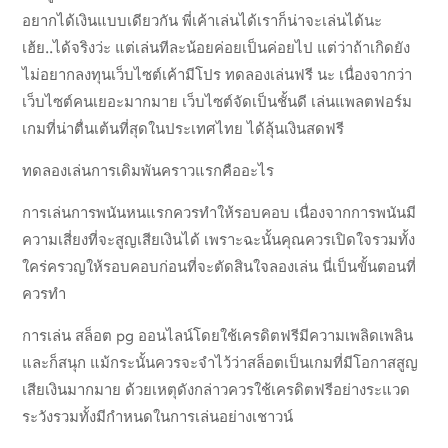
อยากได้เงินแบบเดียวกัน พี่เค้าเล่นได้เราก็น่าจะเล่นได้นะ
เฮ้ย..ได้จริงว่ะ แต่เล่นทีละน้อยค่อยเป็นค่อยไป แต่ว่าถ้าเกิดยัง
ไม่อยากลงทุนเว็บไซต์เค้ามีโปร ทดลองเล่นฟรี นะ เนื่องจากว่า
เว็บไซต์คนเยอะมากมาย เว็บไซต์จัดเป็นชั้นดี เล่นแพลตฟอร์ม
เกมที่น่าตื่นเต้นที่สุดในประเทศไทย ได้ลุ้นเงินสดฟรี
ทดลองเล่นการเดิมพันคราวแรกคืออะไร
การเล่นการพนันหนแรกควรทำให้รอบคอบ เนื่องจากการพนันมี
ความเสี่ยงที่จะสูญเสียเงินได้ เพราะฉะนั้นคุณควรเปิดใจรวมทั้ง
ใคร่ครวญให้รอบคอบก่อนที่จะตัดสินใจลองเล่น นี่เป็นขั้นตอนที่
ควรทำ
การเล่น สล็อต pg ออนไลน์โดยใช้เครดิตฟรีมีความเพลิดเพลิน
และก็สนุก แม้กระนั้นควรจะจำไว้ว่าสล็อตเป็นเกมที่มีโอกาสสูญ
เสียเงินมากมาย ด้วยเหตุดังกล่าวควรใช้เครดิตฟรีอย่างระแวด
ระวังรวมทั้งมีกำหนดในการเล่นอย่างเชาวน์