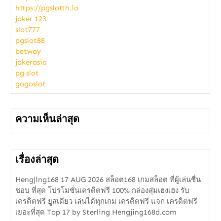
https://pgslotth.io
joker 123
slot777
pgslot88
betway
jokerasia
pg slot
gogoslot
ความเห็นล่าสุด
เรื่องล่าสุด
Hengjing168 17 AUG 2026 สล็อต168 เกมสล็อต ที่ผู้เล่นชื่น
ชอบ ที่สุด โปรโมชั่นเครดิตฟรี 100% กล่องสุ่มเฮงเฮง รับ
เครดิตฟรี ยูสเดียว เล่นได้ทุกเกม เครดิตฟรี แจก เครดิตฟรี
เยอะที่สุด Top 17 by Sterling Hengjing168d.com