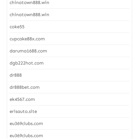
chinatown888.win
chinatown888.win
coke55
cupcake88x.com
daruma1688.com
dgb222hot.com
dr888
dr888bet.com
ek4567.com
erisauto.site
eu369clubs.com
eu369clubs.com