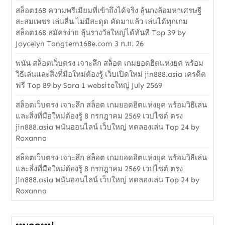
สล็อต168 ความพรีเมียมที่เข้าถึงได้จริง ลุ้นกงล้อมหาเศรษฐี
สะสมเพชร เล่นลื่น ไม่มีสะดุด คัดมาแล้ว เล่นได้ทุกเกม
สล็อต168 สมัครง่าย ลุ้นรางวัลใหญ่ได้ทันที Top 39 by
Joycelyn Tangtem168e.com 3 ก.ย. 26
พนัน สล็อตเว็บตรง เจาะลึก สล็อต เกมยอดฮิตแห่งยุค พร้อม
วิธีเล่นและสิ่งที่มือใหม่ต้องรู้ เว็บเปิดใหม่ jin888.asia เครดิต
ฟรี Top 89 by Sara 1 websiteใหญ่ July 2569
สล็อตเว็บตรง เจาะลึก สล็อต เกมยอดฮิตแห่งยุค พร้อมวิธีเล่น
และสิ่งที่มือใหม่ต้องรู้ 8 กรกฎาคม 2569 เวปไซต์ ตรง
jin888.asia พนันออนไลน์ เว็บใหญ่ ทดลองเล่น Top 24 by
Roxanna
สล็อตเว็บตรง เจาะลึก สล็อต เกมยอดฮิตแห่งยุค พร้อมวิธีเล่น
และสิ่งที่มือใหม่ต้องรู้ 8 กรกฎาคม 2569 เวปไซต์ ตรง
jin888.asia พนันออนไลน์ เว็บใหญ่ ทดลองเล่น Top 24 by
Roxanna