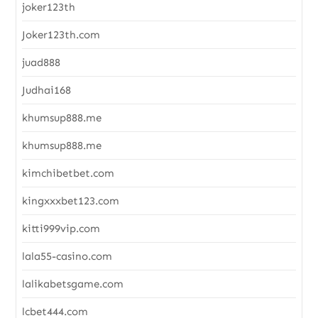
joker123th
Joker123th.com
juad888
Judhai168
khumsup888.me
khumsup888.me
kimchibetbet.com
kingxxxbet123.com
kitti999vip.com
lala55-casino.com
lalikabetsgame.com
lcbet444.com