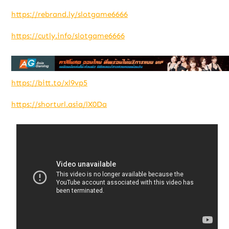
https://rebrand.ly/slotgame6666
https://cutly.info/slotgame6666
https://bitt.to/xl9vp5
https://shorturl.asia/lX0Da