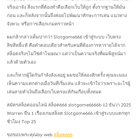
จริงเอาจัง สิ่งแรกที่ต้องทำคือเลือกเว็บให้ถูก ตั้งรากฐานให้มั่น
ก่อน และก็หลังจากนั้นจึงค่อยไปพัฒนาทักษะการเล่น แนวทาง
จังหวะ หรือการเลือกเกมคราวหน้า
ผมกล้ากล่าวเต็มปากว่า Slotgame666 เข้าสู่ระบบ เว็บตรง
ลิขสิทธิ์แท้ คือคำตอบเดียวสำหรับคนที่ต้องการหารายได้จาก
สล็อตจริงๆไม่ใช่คำโฆษณา แต่ว่าเป็นความจริงที่ผมพิสูจน์มา
แล้วด้วยตัวเอง
และก็หากผู้ใดกันกำลังลังเลอยู่ ผมขอให้ลองสักครั้ง คุณจะมอง
เห็นความแตกต่างเมื่อวันที่เริ่มเล่น แล้วจะเข้าใจว่าเพราะอะไรผู้
เล่นสายทำเงินถึงเลือกเว็บตรงแท้กันเกือบทั้งหมด
สมัครสล็อตออนไลน์ สล็อต666 slotgame6666b 12 ธันวา 2025
Warren ยืน 1 เรื่องเกมสล็อต Slotgame666 เข้าสู่ระบบแตกทุก
ชั่วโมง Top 25
ขอขอบพระคุณby web
สล็อต666