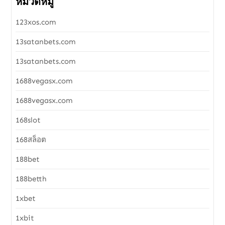
หมวดหมู่
123xos.com
13satanbets.com
13satanbets.com
1688vegasx.com
1688vegasx.com
168slot
168สล็อต
188bet
188betth
1xbet
1xbit