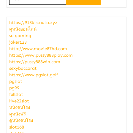
for:
https://918kissauto.xyz
ดูหนังออนไลน์
sa gaming
joker123
http://www.movie87hd.com
https://www.pussy888play.com
https://pussy888win.com
sexybaccarat
https://www.pgslot.golf
pgslot
pg99
fullslot
live22slot
หนังชนโรง
ดูหนังฟรี
ดูหนังชนโรง
slot168