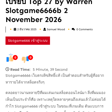
เปรียบ Top 27 by Warren
Slotgame6666b 2
November 2026
2 ธันวาคม 2025
Samuel Wood
0 Comments
Samuel
Wood
Slotgame666 เข้าสู่ระบบ
0
0
Read Time:
5 Minute, 39 Second
Slotgame6666 เว็บตรงลิขสิทธิ์แท้ เป็นคำตอบสำหรับผู้ที่อยาก
หารายได้จากสล็อตจริงๆ
ตลอดยาวนานหลายปีที่ผมเล่นเกมสล็อตออนไลน์มา สิ่งที่ผมมอง
เห็นเป็นประจำก็คือ เพราะเหตุใดหลายๆคนถึงเล่นแล้วไม่ค่อยได้
กำไร Slotgame666 เข้าสู่ระบบ ในขณะที่เกมเดิม ต้นแบบการ