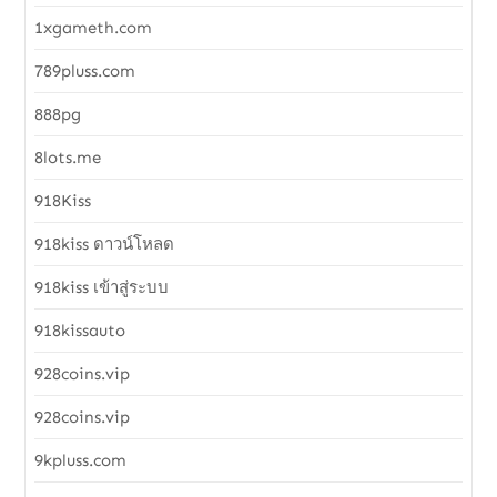
1xgameth.com
789pluss.com
888pg
8lots.me
918Kiss
918kiss ดาวน์โหลด
918kiss เข้าสู่ระบบ
918kissauto
928coins.vip
928coins.vip
9kpluss.com