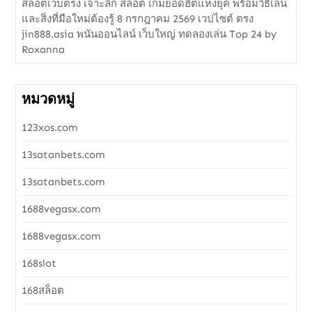
สล็อตเว็บตรง เจาะลึก สล็อต เกมยอดฮิตแห่งยุค พร้อมวิธีเล่น
และสิ่งที่มือใหม่ต้องรู้ 8 กรกฎาคม 2569 เวปไซต์ ตรง
jin888.asia พนันออนไลน์ เว็บใหญ่ ทดลองเล่น Top 24 by
Roxanna
หมวดหมู่
123xos.com
13satanbets.com
13satanbets.com
1688vegasx.com
1688vegasx.com
168slot
168สล็อต