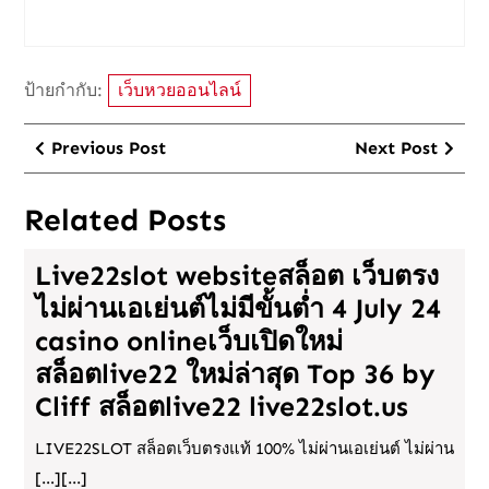
ป้ายกำกับ:
เว็บหวยออนไลน์
แนะแนว
Previous
Nex
Previous Post
Next Post
เรื่อง
Post
Post
Related Posts
Live22slot websiteสล็อต เว็บตรง
ไม่ผ่านเอเย่นต์ไม่มีขั้นต่ำ 4 July 24
casino onlineเว็บเปิดใหม่
สล็อตlive22 ใหม่ล่าสุด Top 36 by
Cliff สล็อตlive22 live22slot.us
LIVE22SLOT สล็อตเว็บตรงแท้ 100% ไม่ผ่านเอเย่นต์ ไม่ผ่าน
[…][...]