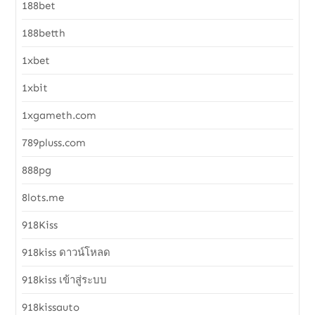
188bet
188betth
1xbet
1xbit
1xgameth.com
789pluss.com
888pg
8lots.me
918Kiss
918kiss ดาวน์โหลด
918kiss เข้าสู่ระบบ
918kissauto