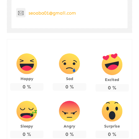
seoaba01@gmail.com
Happy
Sad
Excited
0
%
0
%
0
%
Sleepy
Angry
Surprise
0
%
0
%
0
%