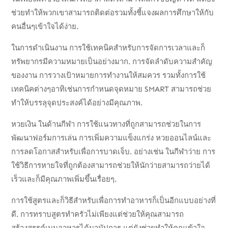
ช่วยทำให้พวกเขาสามารถติดต่อรวมทั้งชี้แจงผลการศึกษาให้กับ
คนอื่นๆเข้าใจได้ง่าย.
ในการดำเนินงาน การใช้เทคนิคสำหรับการจัดการเวลาและก็
ทรัพยากรมีความหมายเป็นอย่างมาก. การจัดลำดับความสำคัญ
ของงาน การวางเป้าหมายการทำงานให้สมควร รวมทั้งการใช้
เทคนิคต่างๆอาทิเช่นการกำหนดจุดหมาย SMART สามารถช่วย
ทำให้บรรลุจุดประสงค์ได้อย่างมีคุณภาพ.
หวยเงิน ในด้านกีฬา การใช้แนวทางที่ถูกสามารถช่วยในการ
พัฒนาฟอร์มการเล่น การเพิ่มความแข็งแกร่ง หวยออนไลน์และ
การลดโอกาสสำหรับเพื่อการบาดเจ็บ. อย่างเช่น ในกีฬาว่าย การ
ใช้วิธีการหายใจที่ถูกต้องสามารถช่วยให้นักว่ายสามารถว่ายได้
เร็วและก็มีคุณภาพเพิ่มขึ้นเรื่อยๆ.
การใช้สูตรและก็วิธีสำหรับเพื่อการทำอาหารก็เป็นอีกแบบอย่างที่
ดี. การทราบสูตรทำครัวไม่เพียงแต่ช่วยให้คุณสามารถ