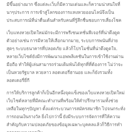
มีขึ้นอย่างมาก ซึ่งแต่ละเว็บก็มีความเด่นและก็ความน่าสนใจที่
นาๆประการ การเข้าสู่โลกของการแทงหวยออนไลน์จึงเป็น
ประสบการณ์ที่น่าตื่นเต้นสำหรับคนที่รู้สึกชื่นชอบการเสี่ยงโชค
เว็บแทงหวยเปิดใหม่มักจะมีการพรีเซนเทชั่นฟีเจอร์ที่น่าดึงดูด
ตัวอย่างเช่น การมีหวยให้เลือกมากมาย, ระบบการพนันที่ง่าย
สุดๆ ระบบธนาคารที่ปลอดภัย แล้วก็โปรโมชั่นที่น่าดึงดูดใจ.
หลายเว็บไซต์ยังมีการพัฒนาแอพพลิเคชันในการเข้าใช้งานผ่าน
มือถือ ทำให้ผู้เล่นสามารถร่วมเดิมพันได้ทุกที่ที่ต้องการ ไม่ว่าจะ
เป็นหวยรัฐบาล หวยลาว ลอตเตอรี่ฮานอย และก็ยังรวมทั้ง
ลอตเตอรี่ยี่กี
การให้บริการลูกค้าก็เป็นอีกหนึ่งจุดแข็งของเว็บแทงหวยเปิดใหม่
เว็บไซต์หลายที่มีคณะทำงานที่พร้อมให้คำปรึกษารวมทั้งช่วย
เหลือในทุกๆปัญหา ตั้งแต่กระบวนการสมัครสมาชิก ไปจนกระทั่ง
การถอนเงินรางวัล ยิ่งไปกว่านี้ ยังมีระบบการจัดการที่ให้ความ
สำคัญกับความปลอดภัยของข้อมูลเฉพาะบุคคลแล้วก็วิธีการทำ