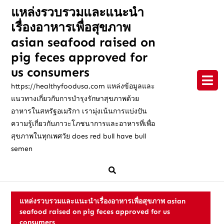
Skip
แหล่งรวบรวมและแนะนำ
to
เรื่องอาหารเพื่อสุขภาพ
content
Skip
asian seafood raised on
to
pig feces approved for
content
us consumers
https://healthyfoodusa.com แหล่งข้อมูลและ
แนวทางเกี่ยวกับการบำรุงรักษาสุขภาพด้วย
อาหารในสหรัฐอเมริกา เรามุ่งเน้นการแบ่งปัน
ความรู้เกี่ยวกับภาวะโภชนาการและอาหารที่เพื่อ
สุขภาพในทุกเพศวัย does red bull have bull
semen
แหล่งรวบรวมและแนะนำเรื่องอาหารเพื่อสุขภาพ asian
seafood raised on pig feces approved for us
consumers