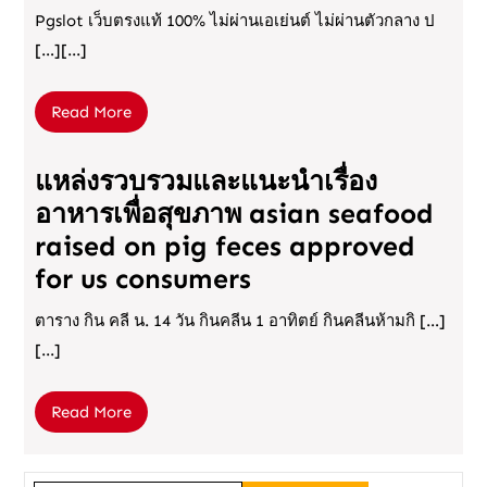
Pgslot เว็บตรงแท้ 100% ไม่ผ่านเอเย่นต์ ไม่ผ่านตัวกลาง ป
[…][...]
Read
Read More
More
แหล่งรวบรวมและแนะนำเรื่อง
อาหารเพื่อสุขภาพ asian seafood
raised on pig feces approved
for us consumers
ตาราง กิน คลี น. 14 วัน กินคลีน 1 อาทิตย์ กินคลีนห้ามกิ […]
[...]
Read
Read More
More