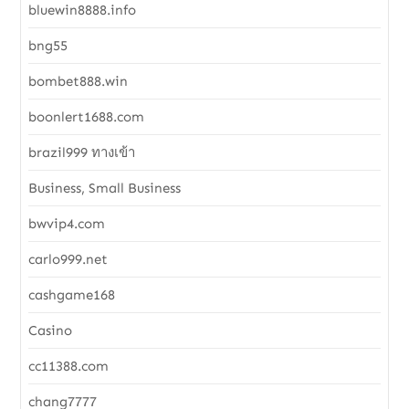
bluewin8888.info
bng55
bombet888.win
boonlert1688.com
brazil999 ทางเข้า
Business, Small Business
bwvip4.com
carlo999.net
cashgame168
Casino
cc11388.com
chang7777