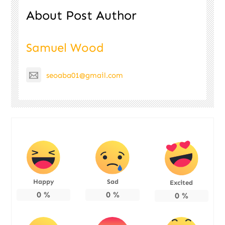
About Post Author
Samuel Wood
seoaba01@gmail.com
Happy
Sad
Excited
0
%
0
%
0
%