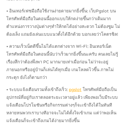
• อินเทอร์เฟซมือถือใช้งานง่ายดายมากยิ่งขึ้น: เว็บPgslot บน
โทรศัพท์มือถือในตอนนี้ออกแบบให้กดง่ายขึ้นกว่าเดิมมาก
ตำแหน่งการวางปุ่มต่างๆทำให้กดได้อย่างสะดวก ไม่ต้องซูม ไม่
ต้องเล็ง แถมยังเล่นแบบแนวตั้งได้อีกด้วย บอกเลยว่าโคตรชิล!
• ความเร็วเน็ตดีขึ้นไม่ได้แตกต่างจาก Wi-Fi: อินเทอร์เน็ต
โทรศัพท์มือถือในตอนนี้นับว่าเร็วมากยิ่งขึ้นนะครับ คนเลยไม่รู้
เรื่องสึกว่าต้องพึ่งพา PC มากมายเท่าเมื่อก่อน ไม่ว่าจะอยู่
ภายนอกหรืออยู่บ้านก็เล่นได้ทุกเมื่อ เกมโหลดไวขึ้น ภาพไม่
กระตุก ยังไงก็ตามกว่า
• ระบบแจ้งเตือนรวมทั้งเข้าถึงเร็ว:
pgslot
โทรศัพท์มือถือเป็น
อุปกรณ์ที่อยู่กับเราตลอดระยะเวลาอยู่แล้ว เพียงพอเว็บมีระบบ
แจ้งเตือนโปรโมชันหรือกิจกรรมต่างๆก็จะเข้าถึงได้ในทันที
หลายหนพวกเราบางทีอาจจะไม่ได้ตั้งใจเข้าเกม แต่ว่าพอเห็น
แจ้งเตือนก็จะเข้าถึงเกมได้ง่ายมากยิ่งขึ้น