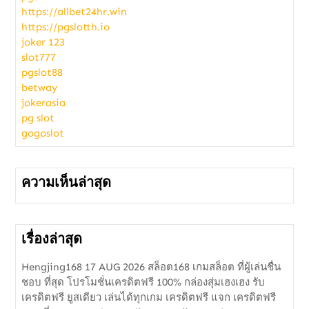
https://allbet24hr.win
https://pgslotth.io
joker 123
slot777
pgslot88
betway
jokerasia
pg slot
gogoslot
ความเห็นล่าสุด
เรื่องล่าสุด
Hengjing168 17 AUG 2026 สล็อต168 เกมสล็อต ที่ผู้เล่นชื่น
ชอบ ที่สุด โปรโมชั่นเครดิตฟรี 100% กล่องสุ่มเฮงเฮง รับ
เครดิตฟรี ยูสเดียว เล่นได้ทุกเกม เครดิตฟรี แจก เครดิตฟรี