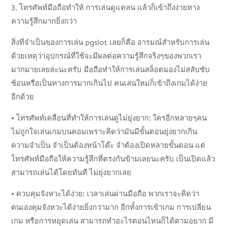
3. โทรศัพท์มือถือทำให้ การเล่นดูแคลน แล้วก็เข้าถึงง่ายทาง
ความรู้สึกมากยิ่งกว่า
สิ่งที่จำเป็นของการเล่น pgslot เลยก็คือ อารมณ์สำหรับการเล่น
ด้วยเหตุว่าอุปกรณ์ที่ใช้จะมีผลต่อความรู้สึกจริงๆของพวกเรา
มากมายเลยล่ะนะครับ มือถือทำให้การเล่นสล็อตมองไม่สลับซับ
ซ้อนหรือเป็นทางการมากเกินไป คนเล่นใหม่ก็เข้าถึงเกมได้ง่าย
อีกด้วย
• โทรศัพท์เคลื่อนที่ทำให้การเล่นดูไม่ยุ่งยาก: ใครอีกหลายๆคน
ไม่ถูกใจเล่นเกมบนคอมเพราะคิดว่ามันมีขั้นตอนยุ่งยากเกิน
ความจำเป็น จำเป็นต้องหน้าโต๊ะ จำต้องเปิดหลายขั้นตอน แต่
โทรศัพท์มือถือให้ความรู้สึกที่ตรงกันข้ามเลยนะครับ เป็นเปิดแล้ว
สามารถเล่นได้โดยทันที ไม่ยุ่งยากเลย
• ควบคุมจังหวะได้ง่าย: เวลาเล่นผ่านมือถือ พวกเราจะคิดว่า
ตนเองคุมจังหวะได้ง่ายยิ่งกว่ามาก อีกทั้งการเข้าเกม การเปลี่ยน
เกม หรือการหยุดเล่น สามารถทำอะไรตอนไหนก็ได้ตามอยาก มี