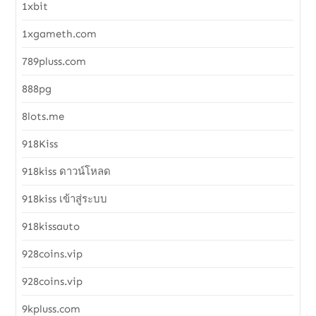
1xbit
1xgameth.com
789pluss.com
888pg
8lots.me
918Kiss
918kiss ดาวน์โหลด
918kiss เข้าสู่ระบบ
918kissauto
928coins.vip
928coins.vip
9kpluss.com