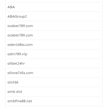
ABA
ABAGroup2
acebet789.com
acebet789.com
aden168ss.com
adm789.vip
allbet24hr
allone745s.com
alot66
amb slot
ambfine88.net