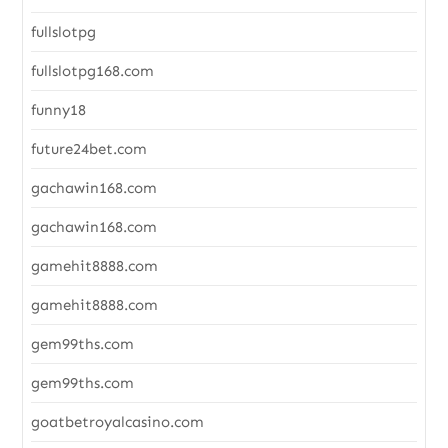
fullslotpg
fullslotpg168.com
funny18
future24bet.com
gachawin168.com
gachawin168.com
gamehit8888.com
gamehit8888.com
gem99ths.com
gem99ths.com
goatbetroyalcasino.com