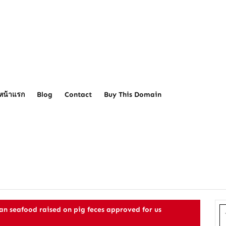
หน้าแรก
Blog
Contact
Buy This Domain
S
an seafood raised on pig feces approved for us
fo