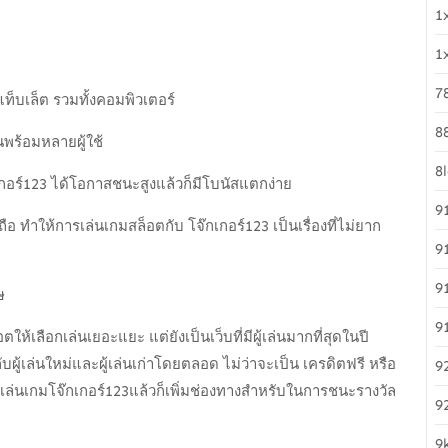
1
1
7
 แท็บเล็ต รวมทั้งคอมพิวเตอร์
8
นพร้อมหลายผู้ใช้
8
กอร์123 ได้โอกาสชนะสูงแล้วก็มีโบนัสแตกง่าย
9
ถือ ทำให้การเล่นเกมสล็อตกับ โจ๊กเกอร์123 เป็นเรื่องที่ไม่ยาก
9
91
ษ
9
ตให้เลือกเล่นเยอะแยะ แต่ยังเป็นเว็บที่มีผู้เล่นมากที่สุดในปี
บผู้เล่นใหม่และผู้เล่นเก่าโดยตลอด ไม่ว่าจะเป็น เครดิตฟรี หรือ
9
ล่นเกมโจ๊กเกอร์123แล้วก็เพิ่มช่องทางสำหรับในการชนะรางวัล
9
9