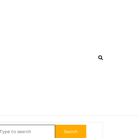
earch
r: