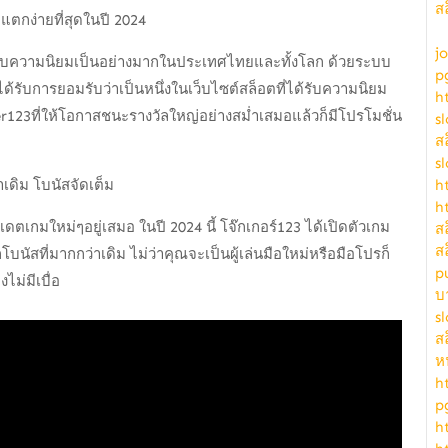
ส
แตกง่ายที่สุดในปี 2024
j
้รับความนิยมเป็นอย่างมากในประเทศไทยและทั้งโลก ด้วยระบบ
p
ด้รับการยอมรับว่าเป็นหนึ่งในเว็บไซต์สล็อตที่ได้รับความนิยม
h
er123ที่ให้โอกาสชนะรางวัลใหญ่อย่างสม่ำเสมอแล้วก็มีโปรโมชั่น
s
ส
s
าเดิม โบนัสจัดเต็ม
h
h
ดตเกมใหม่ๆอยู่เสมอ ในปี 2024 นี้ โจ๊กเกอร์123 ได้เปิดตัวเกม
ส
ส
บนัสที่มากกว่าเดิม ไม่ว่าคุณจะเป็นผู้เล่นมือใหม่หรือมือโปรก็
p
ม่มีเบื่อ
บ
s
ส
ห
h
p
h