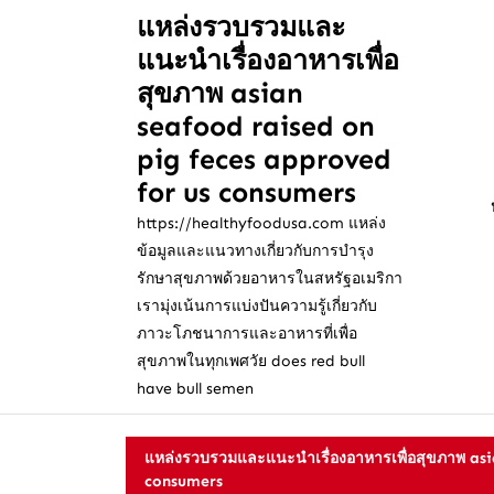
Skip
แหล่งรวบรวมและ
to
แนะนำเรื่องอาหารเพื่อ
content
Skip
สุขภาพ asian
to
seafood raised on
content
pig feces approved
for us consumers
https://healthyfoodusa.com แหล่ง
ข้อมูลและแนวทางเกี่ยวกับการบำรุง
รักษาสุขภาพด้วยอาหารในสหรัฐอเมริกา
เรามุ่งเน้นการแบ่งปันความรู้เกี่ยวกับ
ภาวะโภชนาการและอาหารที่เพื่อ
สุขภาพในทุกเพศวัย does red bull
have bull semen
แหล่งรวบรวมและแนะนำเรื่องอาหารเพื่อสุขภาพ asi
consumers