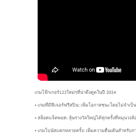
เกมโจ๊กเกอร์123ใหม่ๆที่น่าดึงดูดในปี 2024
• เกมที่มีฟีเจอร์ฟรีสปิน: เพิ่มโอกาสชนะโดยไม่จำเป็
• สล็อตแจ็คพอต: ลุ้นรางวัลใหญ่ได้ทุกครั้งที่หมุนวงล้
• เกมโบนัสแตกหลายครั้ง: เพิ่มความตื่นเต้นสำหรับก