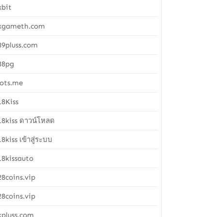
xbit
xgameth.com
89pluss.com
88pg
lots.me
18Kiss
18kiss ดาวน์โหลด
8kiss เข้าสู่ระบบ
18kissauto
28coins.vip
28coins.vip
kpluss.com