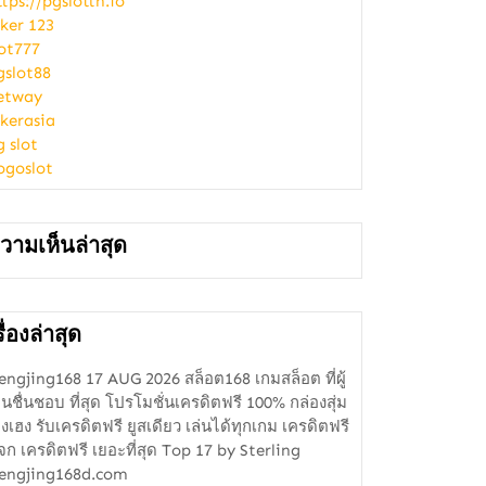
ttps://pgslotth.io
oker 123
lot777
gslot88
etway
okerasia
g slot
ogoslot
วามเห็นล่าสุด
รื่องล่าสุด
engjing168 17 AUG 2026 สล็อต168 เกมสล็อต ที่ผู้
่นชื่นชอบ ที่สุด โปรโมชั่นเครดิตฟรี 100% กล่องสุ่ม
งเฮง รับเครดิตฟรี ยูสเดียว เล่นได้ทุกเกม เครดิตฟรี
จก เครดิตฟรี เยอะที่สุด Top 17 by Sterling
engjing168d.com