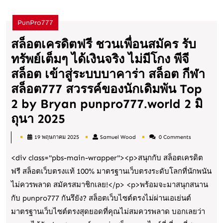
สาย
เกม
PunPro777
สาย
สล็อตเครดิตฟรี ชวนเพื่อนสมัคร รับ
กีฬา
ทรัพย์เต็มๆ ได้เงินจริง ไม่มีโกง พีจี
ต้อง
สล็อต เข้าสู่ระบบบาคาร่า สล็อต กีฬา
หลง
สล็อต777 สวรรค์ของนักเดิมพัน Top
รัก
2 by Bryan punpro777.world 2 มิ
เกม
สล็อต
ถุนา 2025
คา
เครดิต
สิ
19 พฤษภาคม 2025
Samuel Wood
0 Comments
ฟรี
Samuel
โน
Wood
<div class="pbs-main-wrapper"><p>สนุกกับ สล็อตเครดิต
ชวน
ระดับ
ฟรี สล็อตเว็บตรงแท้ 100% มาตรฐานเว็บตรงระดับโลกที่นักพนัน
เพื่อน
ชั้น
ไม่ควรพลาด สมัครสมาชิกเลย!</p> <p>พร้อมจะมาสนุกสนาน
สมัคร
นำ
กับ punpro777 กันรึยัง? สล็อตเว็บไซต์ตรงไม่ผ่านเอเย่นต์
รับ
มาตรฐานเว็บไซต์ตรงสุดยอดที่คุณไม่สมควรพลาด บอกเลยว่า
ปั่น