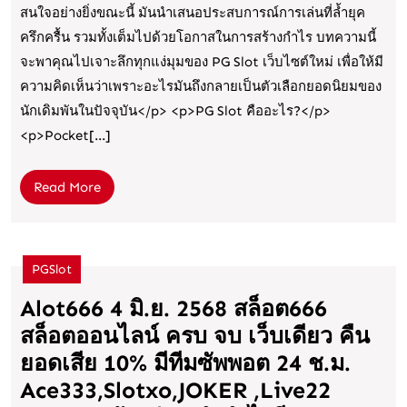
67
ที่
สนใจอย่างยิ่งขณะนี้ มันนำเสนอประสบการณ์การเล่นที่ล้ำยุค
PG
ครึกครื้น รวมทั้งเต็มไปด้วยโอกาสในการสร้างกำไร บทความนี้
T
Slot
จะพาคุณไปเจาะลึกทุกแง่มุมของ PG Slot เว็บไซต์ใหม่ เพื่อให้มี
7
เว็บ
ความคิดเห็นว่าเพราะอะไรมันถึงกลายเป็นตัวเลือกยอดนิยมของ
b
นักเดิมพันในปัจจุบัน</p> <p>PG Slot คืออะไร?</p>
ใหม่
C
<p>Pocket[...]
ทดลอง
T
เล่น
2
Read
Read More
ฟรี
ก.
More
ไม่มี
6
ค่า
PGSlot
ใช้
Alot666 4 มิ.ย. 2568 สล็อต666
จ่าย
สล็อตออนไลน์ ครบ จบ เว็บเดียว คืน
ยู
ยอดเสีย 10% มีทีมซัพพอต 24 ช.ม.
ส
Ace333,Slotxo,JOKER ,Live22
เดียว