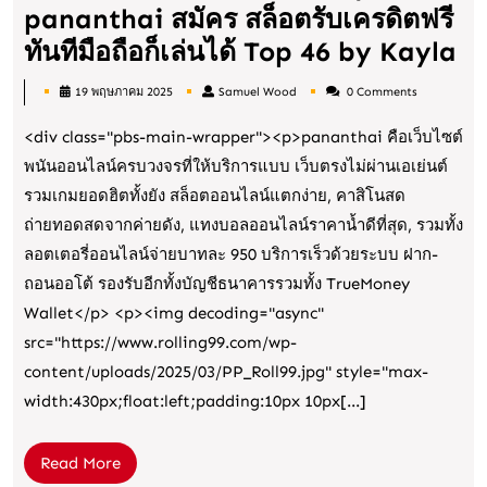
มี
pananthai สมัคร สล็อตรับเครดิตฟรี
คืน
Pa
ทันทีมือถือก็เล่นได้ Top 46 by Kayla
To
เค
19 พฤษภาคม 2025
Samuel Wood
0 Comments
6
ฟร
Samuel
Wood
<div class="pbs-main-wrapper"><p>pananthai คือเว็บไซต์
by
12
พนันออนไลน์ครบวงจรที่ให้บริการแบบ เว็บตรงไม่ผ่านเอเย่นต์
El
พฤ
รวมเกมยอดฮิตทั้งยัง สล็อตออนไลน์แตกง่าย, คาสิโนสด
pa
ถ่ายทอดสดจากค่ายดัง, แทงบอลออนไลน์ราคาน้ำดีที่สุด, รวมทั้ง
สม
ลอตเตอรี่ออนไลน์จ่ายบาทละ 950 บริการเร็วด้วยระบบ ฝาก-
สล
ถอนออโต้ รองรับอีกทั้งบัญชีธนาคารรวมทั้ง TrueMoney
รับ
Wallet</p> <p><img decoding="async"
เค
src="https://www.rolling99.com/wp-
ฟร
content/uploads/2025/03/PP_Roll99.jpg" style="max-
width:430px;float:left;padding:10px 10px[...]
ทั
มื
Read
Read More
ถื
More