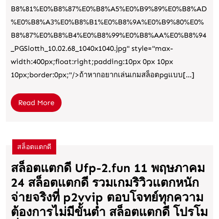
กว่า
สล็อตpg
B8%81%E0%B8%87%E0%B8%A5%E0%B9%89%E0%B8%AD
เดิม
Pgslotth.uk
%E0%B8%A3%E0%B8%B1%E0%B8%9A%E0%B9%80%E0%
Top
24
B8%87%E0%B8%B4%E0%B8%99%E0%B8%AA%E0%B8%94
27
สล็อตpg
_PGSlotth_10.02.68_1040x1040.jpg" style="max-
by
เว็บไซต์
width:400px;float:right;padding:10px 0px 10px
Samara
แตก
10px;border:0px;"/>ถ้าหากอยากเล่นเกมสล็อตpgแบบ[...]
ง่าย
Read
Read More
เล่น
More
สล็อตPG
ยัง
สล็อตแตกดี
ไง
ให้
สล็อตแตกดี Ufp-2.fun 11 พฤษภาคม
รวย
24 สล็อตแตกดี รวมเกมริวิวแตกหนัก
พฤษภา
จ่ายจริงที่ p2vvip ตอบโจทย์ทุกความ
68
ต้องการไม่มีขั้นต่ำ สล็อตแตกดี โปรโม