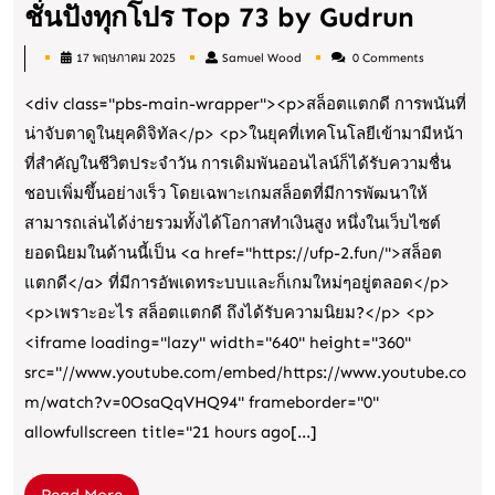
สล็อต
ชั่นปังทุกโปร Top 73 by Gudrun
แตก
17 พฤษภาคม 2025
Samuel Wood
0 Comments
ดี
Samuel
Wood
<div class="pbs-main-wrapper"><p>สล็อตแตกดี การพนันที่
Ufp-
น่าจับตาดูในยุคดิจิทัล</p> <p>ในยุคที่เทคโนโลยีเข้ามามีหน้า
2.fun
ที่สำคัญในชีวิตประจำวัน การเดิมพันออนไลน์ก็ได้รับความชื่น
11
ชอบเพิ่มขึ้นอย่างเร็ว โดยเฉพาะเกมสล็อตที่มีการพัฒนาให้
พฤษภ
สามารถเล่นได้ง่ายรวมทั้งได้โอกาสทำเงินสูง หนึ่งในเว็บไซต์
24
ยอดนิยมในด้านนี้เป็น <a href="https://ufp-2.fun/">สล็อต
สล็อต
แตกดี</a> ที่มีการอัพเดทระบบและก็เกมใหม่ๆอยู่ตลอด</p>
แตก
<p>เพราะอะไร สล็อตแตกดี ถึงได้รับความนิยม?</p> <p>
ดี
<iframe loading="lazy" width="640" height="360"
src="//www.youtube.com/embed/https://www.youtube.co
รวม
m/watch?v=0OsaQqVHQ94" frameborder="0"
เกม
allowfullscreen title="21 hours ago[...]
ริ
วิว
Read