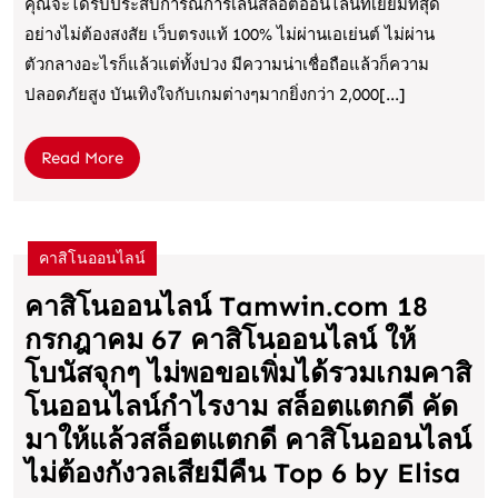
ทรัพย์
คุณจะได้รับประสบการณ์การเล่นสล็อตออนไลน์ที่เยี่ยมที่สุด
สล็อต
เต็มๆ
อย่างไม่ต้องสงสัย เว็บตรงแท้ 100% ไม่ผ่านเอเย่นต์ ไม่ผ่าน
หาไม่
ได้
ตัวกลางอะไรก็แล้วแต่ทั้งปวง มีความน่าเชื่อถือแล้วก็ความ
ได้
เงิน
ปลอดภัยสูง บันเทิงใจกับเกมต่างๆมากยิ่งกว่า 2,000[...]
จาก
จริง
ที่ไหน
Read
Read More
ไม่มี
มี
More
โกง
ที่
พี
นี่
คาสิโนออนไลน์
จี
ที่
สล็อต
คาสิโนออนไลน์ Tamwin.com 18
เดียว
เข้า
กรกฎาคม 67 คาสิโนออนไลน์ ให้
Top
สู่
โบนัสจุกๆ ไม่พอขอเพิ่มได้รวมเกมคาสิ
35
ระบบ
โนออนไลน์กำไรงาม สล็อตแตกดี คัด
by
บา
มาให้แล้วสล็อตแตกดี คาสิโนออนไลน์
Kazuko
คา
คา
ไม่ต้องกังวลเสียมีคืน Top 6 by Elisa