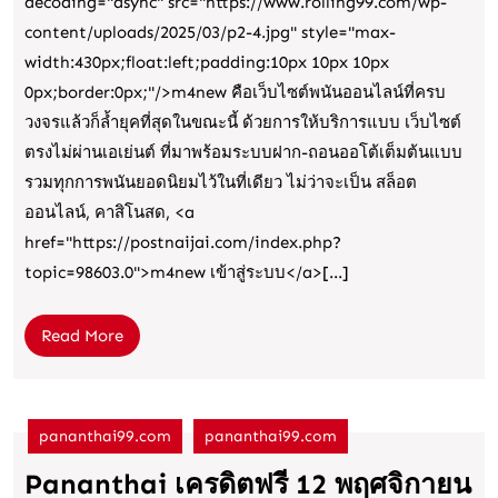
decoding="async" src="https://www.rolling99.com/wp-
คัด
23
content/uploads/2025/03/p2-4.jpg" style="max-
มา
October
width:430px;float:left;padding:10px 10px 10px
ให้
m4new
0px;border:0px;"/>m4new คือเว็บไซต์พนันออนไลน์ที่ครบ
แล้
สมัคร
วงจรแล้วก็ล้ำยุคที่สุดในขณะนี้ ด้วยการให้บริการแบบ เว็บไซต์
สล
สล็อต
ตรงไม่ผ่านเอเย่นต์ ที่มาพร้อมระบบฝาก-ถอนออโต้เต็มต้นแบบ
แต
สมัคร
รวมทุกการพนันยอดนิยมไว้ในที่เดียว ไม่ว่าจะเป็น สล็อต
ดี
วัน
ออนไลน์, คาสิโนสด, <a
คา
href="https://postnaijai.com/index.php?
นี้
topic=98603.0">m4new เข้าสู่ระบบ</a>[...]
สิ
เล่น
โน
ง่าย
Read
Read More
ออ
Top
More
ไม่
84
ต้อ
by
pananthai99.com
pananthai99.com
กัง
Johnny
เสี
Pananthai เครดิตฟรี 12 พฤศจิกายน