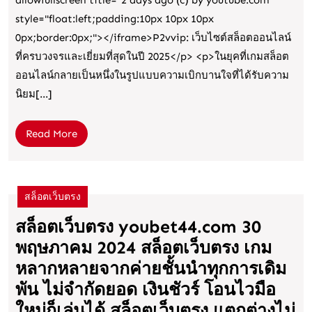
allowfullscreen title="2 days ago (c) by youtube.com"
ออนไลน์
style="float:left;padding:10px 10px 10px
ระบบ
0px;border:0px;"></iframe>P2vvip: เว็บไซต์สล็อตออนไลน์
ใหม่
ที่ครบวงจรและเยี่ยมที่สุดในปี 2025</p> <p>ในยุคที่เกมสล็อต
กว่า
ออนไลน์กลายเป็นหนึ่งในรูปแบบความเบิกบานใจที่ได้รับความ
นิยม[...]
เดิม
ยู
Read
Read More
ส
More
เดียว
เล่น
สล็อตเว็บตรง
ได้
ทุก
สล็อตเว็บตรง youbet44.com 30
ค่าย
พฤษภาคม 2024 สล็อตเว็บตรง เกม
เงิน
หลากหลายจากค่ายชั้นนำทุกการเดิม
ชัวร์
พัน ไม่จำกัดยอด เงินชัวร์ โอนไวมือ
โอน
ใหม่ก็เล่นได้ สล็อตเว็บตรง แตกต่างไม่