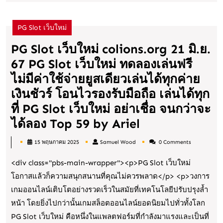
ให
ฟรี
ล่
เล่น
PG Slot เว็บใหม่
สม
เกม
PG Slot เว็บใหม่ colions.org 21 มิ.ย.
รั
ฟินๆ
67 PG Slot เว็บใหม่ ทดลองเล่นฟรี
โ
ได้
ไม่มีค่าใช้จ่ายยูสเดียวเล่นได้ทุกค่าย
แ
24
เงินชัวร์ โอนไวรองรับมือถือ เล่นได้ทุก
p
ช.ม.
ที่ PG Slot เว็บใหม่ อย่าเชื่อ จนกว่าจะ
สล
26
PG
ได้ลอง Top 59 by Ariel
มื
JUL
Slot
ถื
68
15 พฤษภาคม 2025
Samuel Wood
0 Comments
เว็บ
Samuel
สม
Wood
<div class="pbs-main-wrapper"><p>PG Slot เว็บใหม่
ใหม่
ง่
โอกาสแล้วก็ความสนุกสนานที่คุณไม่ควรพลาด</p> <p>วงการ
colions.org
เล
เกมออนไลน์เติบโตอย่างรวดเร็วในสมัยที่เทคโนโลยีปรับปรุงล้ำ
21
ได
หน้า โดยยิ่งไปกว่านั้นเกมสล็อตออนไลน์ยอดนิยมไปทั่วทั้งโลก
มิ.ย.
ทุ
PG Slot เว็บใหม่ คือหนึ่งในแพลตฟอร์มที่กำลังมาแรงและเป็นที่