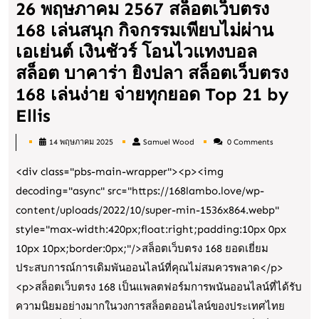
26 พฤษภาคม 2567 สล็อตเว็บตรง
รองรับ
168 เล่นสนุก กิจกรรมเพียบไม่ผ่าน
ทุก
เอเย่นต์ เงินชัวร์ โอนไวแทงบอล
ระบบ
สล็อต บาคาร่า ยิงปลา สล็อตเว็บตรง
Top
168 เล่นง่าย จ่ายทุกยอด Top 21 by
98
สล็อต
Ellis
by
เว็บ
Jayson
14 พฤษภาคม 2025
Samuel Wood
0 Comments
ตรง
Samuel
7Mcn.org
Wood
<div class="pbs-main-wrapper"><p><img
168
29
decoding="async" src="https://168lambo.love/wp-
168lambo.love
JUN
content/uploads/2022/10/super-min-1536x864.webp"
26
2568
style="max-width:420px;float:right;padding:10px 0px
พฤษภาคม
10px 10px;border:0px;"/>สล็อตเว็บตรง 168 ยอดเยี่ยม
2567
ประสบการณ์การเดิมพันออนไลน์ที่คุณไม่สมควรพลาด</p>
สล็อต
<p>สล็อตเว็บตรง 168 เป็นแพลตฟอร์มการพนันออนไลน์ที่ได้รับ
เว็บ
ความนิยมอย่างมากในวงการสล็อตออนไลน์ของประเทศไทย