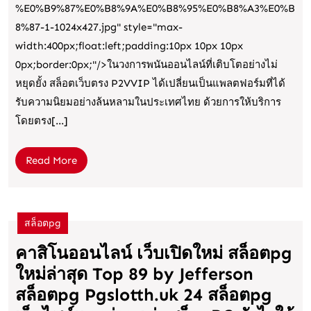
%E0%B9%87%E0%B8%9A%E0%B8%95%E0%B8%A3%E0%B
Deloras
ค่าย
8%87-1-1024x427.jpg" style="max-
ชั้น
width:400px;float:left;padding:10px 10px 10px
นำ
0px;border:0px;"/>ในวงการพนันออนไลน์ที่เติบโตอย่างไม่
ทุก
หยุดยั้ง สล็อตเว็บตรง P2VVIP ได้เปลี่ยนเป็นแพลตฟอร์มที่ได้
การ
รับความนิยมอย่างล้นหลามในประเทศไทย ด้วยการให้บริการ
เดิม
โดยตรง[...]
พัน
Read
Read More
ไม่
More
จำกัด
ยอด
สล็อตpg
เงิน
ชัวร์
คาสิโนออนไลน์ เว็บเปิดใหม่ สล็อตpg
โอน
ใหม่ล่าสุด Top 89 by Jefferson
ไว
สล็อตpg Pgslotth.uk 24 สล็อตpg