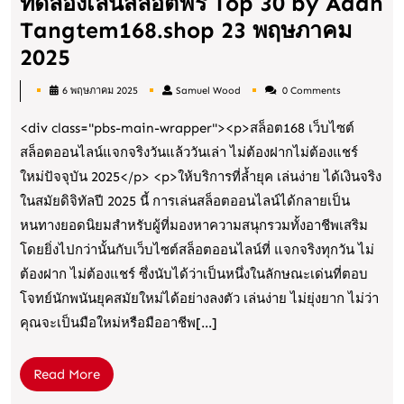
ทดลองเล่นสล็อตฟรี Top 30 by Adan
สล็อต
Tangtem168.shop 23 พฤษภาคม
บา
Tangtem168
2025
คา
ฝาก
ร่า
6 พฤษภาคม 2025
Samuel Wood
0 Comments
ไม่
Samuel
ยิง
Wood
<div class="pbs-main-wrapper"><p>สล็อต168 เว็บไซต์
เกิน
ปลา
สล็อตออนไลน์แจกจริงวันแล้ววันเล่า ไม่ต้องฝากไม่ต้องแชร์
ร้อย
สล็อต
ใหม่ปัจจุบัน 2025</p> <p>ให้บริการที่ล้ำยุค เล่นง่าย ได้เงินจริง
ได้
เว็บ
ในสมัยดิจิทัลปี 2025 นี้ การเล่นสล็อตออนไลน์ได้กลายเป็น
สอย
หนทางยอดนิยมสำหรับผู้ที่มองหาความสนุกรวมทั้งอาชีพเสริม
ตรง
ตัง
โดยยิ่งไปกว่านั้นกับเว็บไซต์สล็อตออนไลน์ที่ แจกจริงทุกวัน ไม่
168
แน่
ต้องฝาก ไม่ต้องแชร์ ซึ่งนับได้ว่าเป็นหนึ่งในลักษณะเด่นที่ตอบ
เล่น
โปร
โจทย์นักพนันยุคสมัยใหม่ได้อย่างลงตัว เล่นง่าย ไม่ยุ่งยาก ไม่ว่า
ง่าย
ชวน
คุณจะเป็นมือใหม่หรือมืออาชีพ[...]
จ่าย
เพื่อน
ทุก
Read
Read More
รับ
ยอด
More