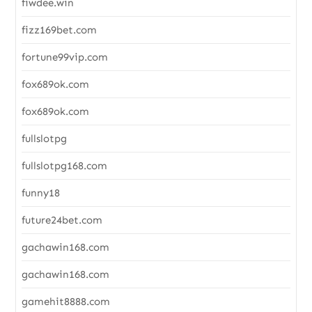
fiwdee.win
fizz169bet.com
fortune99vip.com
fox689ok.com
fox689ok.com
fullslotpg
fullslotpg168.com
funny18
future24bet.com
gachawin168.com
gachawin168.com
gamehit8888.com