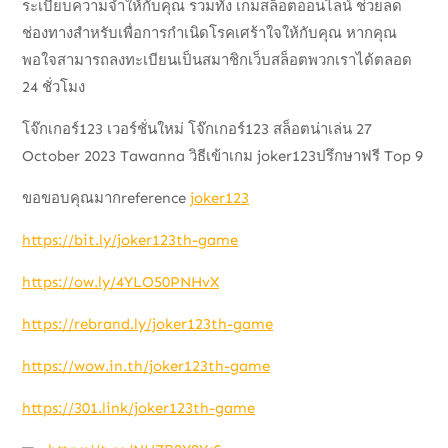
ระเบียบความจำให้กับคุณ รวมทั้ง เกมสล็อตออนไลน์ ช่วยลด
ช่องทางสำหรับเพื่อการกำเนิดโรคเศร้าใจให้กับคุณ หากคุณ
พอใจสามารถลงทะเบียนเป็นสมาชิกเว็บสล็อตพวกเราได้ตลอด
24 ชั่วโมง
โจ๊กเกอร์123 เวอร์ชั่นใหม่ โจ๊กเกอร์123 สล็อตน่าเล่น 27
October 2023 Tawanna วิธีเข้าเกม joker123ปรึกษาฟรี Top 9
ขอขอบคุณมากreference
joker123
https://bit.ly/joker123th-game
https://ow.ly/4YLO50PNHvX
https://rebrand.ly/joker123th-game
https://wow.in.th/joker123th-game
https://301.link/joker123th-game