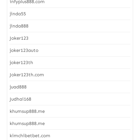
infyplus888.com
jinda55
jinda888
Joker123
joker123auto
joker123th
Joker123th.com
juad888
Judhai168
khumsup888.me
khumsup888.me
kimchibetbet.com