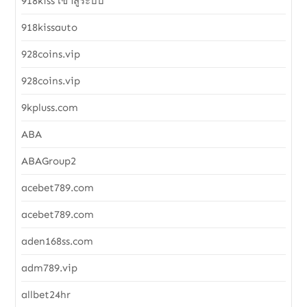
918kiss เข้าสู่ระบบ
918kissauto
928coins.vip
928coins.vip
9kpluss.com
ABA
ABAGroup2
acebet789.com
acebet789.com
aden168ss.com
adm789.vip
allbet24hr