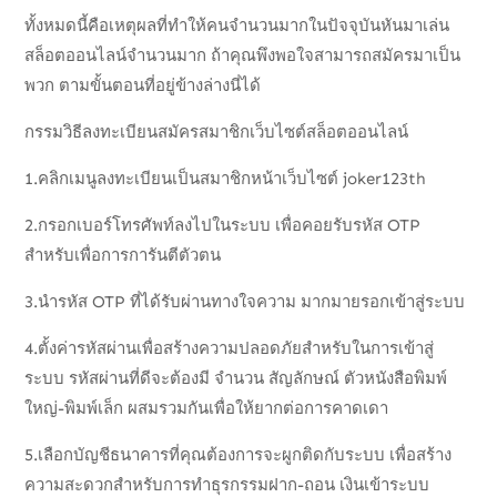
ทั้งหมดนี้คือเหตุผลที่ทำให้คนจำนวนมากในปัจจุบันหันมาเล่น
สล็อตออนไลน์จำนวนมาก ถ้าคุณพึงพอใจสามารถสมัครมาเป็น
พวก ตามขั้นตอนที่อยู่ข้างล่างนี่ได้
กรรมวิธีลงทะเบียนสมัครสมาชิกเว็บไซต์สล็อตออนไลน์
1.คลิกเมนูลงทะเบียนเป็นสมาชิกหน้าเว็บไซต์ joker123th
2.กรอกเบอร์โทรศัพท์ลงไปในระบบ เพื่อคอยรับรหัส OTP
สำหรับเพื่อการการันตีตัวตน
3.นำรหัส OTP ที่ได้รับผ่านทางใจความ มากมายรอกเข้าสู่ระบบ
4.ตั้งค่ารหัสผ่านเพื่อสร้างความปลอดภัยสำหรับในการเข้าสู่
ระบบ รหัสผ่านที่ดีจะต้องมี จำนวน สัญลักษณ์ ตัวหนังสือพิมพ์
ใหญ่-พิมพ์เล็ก ผสมรวมกันเพื่อให้ยากต่อการคาดเดา
5.เลือกบัญชีธนาคารที่คุณต้องการจะผูกติดกับระบบ เพื่อสร้าง
ความสะดวกสำหรับการทำธุรกรรมฝาก-ถอน เงินเข้าระบบ