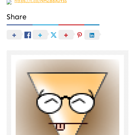
https://t.co/NHZB8X0YsS
Share