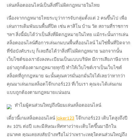
เล่นสล็อตออนไลน์เป็นสิ่งที่ไม่ผิดกฎหมายในไทย
เนื่องจากกฎหมายไทยระบุว่าการจับกลุ่มตั้งแต่ 2 คนขึ้นไป เพื่อ
เล่นการเดิมพันบนพื้นที่ปิด เช่น คาสิโน บ้าน วัด สถานที่ราชการ
ฯลฯ สิ่งนี้นับได้ว่าเป็นสิ่งที่ผิดกฎหมายในไทย แม้กระนั้นการเล่น
สล็อตออนไลน์คือการเล่นเกมบนพื้นที่ออนไลน์ ไม่ใช่พื้นที่ปิดจาก
ที่ข้อบังคับระบุ ก็เลยถือได้ว่าสิ่งที่ไม่ผิดกฎหมาย นอกจากนั้น
เว็บไซต์ของเรายังลงทะเบียนเป็นแบบบริษัท มีการเสียภาษีอากร
อย่างถูกต้องตามกฎหมายทุกปี ทำให้เว็บไซต์เราเป็นเว็บไซต์
สล็อตที่ถูกกฎหมาย ฉะนั้นคุณควรมั่นอกมั่นใจได้เลยว่าหากว่า
คุณมาเล่นเกมสล็อตโจ๊กเกอร์123 ที่เว็บเรา คุณจะได้เล่นเกม
แบบถูกต้องตามกฎหมายแน่นอน
ทำไมผู้คนส่วนใหญ่ถึงนิยมเล่นสล็อตออนไลน์
เดี๋ยวนี้เกมสล็อตออนไลน์
joker123
โจ๊กเกอร์123 เติบโตสูงถึงปี
ละ 10% ต่อปี และมีลัษณะทิศทางว่าจะเติบโตขึ้นมาอีกใน
อนาคต คุณเคยสงสัยบ้างหรือไม่ว่าเพราะเหตุใดคนส่วนใหญ่ถึง