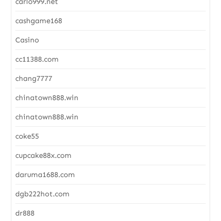
carlo999.net
cashgame168
Casino
cc11388.com
chang7777
chinatown888.win
chinatown888.win
coke55
cupcake88x.com
daruma1688.com
dgb222hot.com
dr888