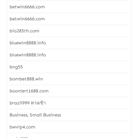
betwin6666.com
betwin6666.com
bio285th.com
bluewin8888.info
bluewin8888.info
bng55
bombet888.win
boonlert1688.com
brazil999 ทางเข้า
Business, Small Business
bwvip4.com