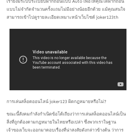
เรายังมีระบบระเบียบฝากถอนแบบ Auto เพื่อให้คุณได้ฝากถอน
แบบไม่จำกัดจำนวนครั้งแถมไม่มีอย่างน้อยอีกด้วย แม้คุณสนใจ
สามารถเข้าไปดูรายละเอียดเหมาะหน้าเว็บไซต์ joker123th
การเล่นสล็อตออนไลน์ joker123 ผิดกฎหมายหรือไม่?
ขณะนี้สังคมกำลังกำเนิดข้อโต้เถียงว่าการเล่นสล็อตออนไลน์เป็น
สิ่งที่ถูกต้องตามกฎหมายในไทยหรือเปล่า ซึ่งพวกเราในฐาน
เจ้าของเว็บจะออกมาตอบเรื่องที่น่าสงสัยดังกล่าวข้างต้น ว่าการ