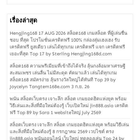
เรื่องล่าสุด
Hengjing168 17 AUG 2026 สล็อต168 เกมสล็อต ที่ผู้เล่นชื่น
ชอบ ที่สุด โปรโมชั่นเครดิตฟรี 100% กล่องสุ่มเฮงเฮง รับ
เครดิตฟรี ยูสเดียว เล่นได้ทุกเกม เครดิตฟรี แจก เครดิตฟรี
เยอะที่สุด Top 17 by Sterling Hengjing168d.com
สล็อต168 ความพรีเมียมที่เข้าถึงได้จริง ลุ้นกงล้อมหาเศรษฐี
สะสมเพชร เล่นลื่น ไม่มีสะดุด คัดมาแล้ว เล่นได้ทุกเกม
สล็อต168 สมัครง่าย ลุ้นรางวัลใหญ่ได้ทันที Top 39 by
Joycelyn Tangtem168e.com 3 ก.ย. 26
พนัน สล็อตเว็บตรง เจาะลึก สล็อต เกมยอดฮิตแห่งยุค พร้อม
วิธีเล่นและสิ่งที่มือใหม่ต้องรู้ เว็บเปิดใหม่ jin888.asia เครดิต
ฟรี Top 89 by Sara 1 websiteใหญ่ July 2569
สล็อตเว็บตรง เจาะลึก สล็อต เกมยอดฮิตแห่งยุค พร้อมวิธีเล่น
และสิ่งที่มือใหม่ต้องรู้ 8 กรกฎาคม 2569 เวปไซต์ ตรง
jin888.asia พนันออนไลน์ เว็บใหญ่ ทดลองเล่น Top 24 by