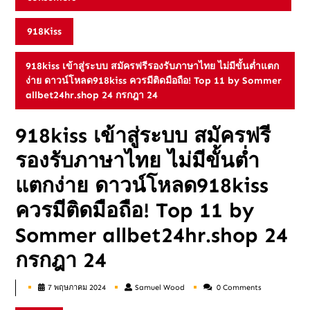
918Kiss
918kiss เข้าสู่ระบบ สมัครฟรีรองรับภาษาไทย ไม่มีขั้นต่ำแตก
ง่าย ดาวน์โหลด918kiss ควรมีติดมือถือ! Top 11 by Sommer
allbet24hr.shop 24 กรกฎา 24
918kiss เข้าสู่ระบบ สมัครฟรี
รองรับภาษาไทย ไม่มีขั้นต่ำ
แตกง่าย ดาวน์โหลด918kiss
ควรมีติดมือถือ! Top 11 by
Sommer allbet24hr.shop 24
กรกฎา 24
7 พฤษภาคม 2024
Samuel Wood
0 Comments
Samuel
Wood