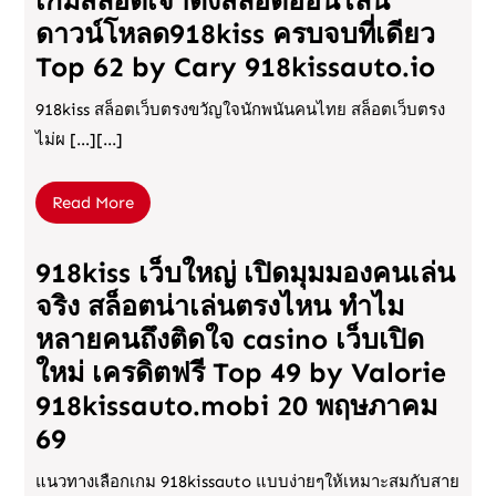
เกมสล็อตเจ้าดังสล็อตออนไลน์
ดาวน์โหลด918kiss ครบจบที่เดียว
Top 62 by Cary 918kissauto.io
918kiss สล็อตเว็บตรงขวัญใจนักพนันคนไทย สล็อตเว็บตรง
ไม่ผ […][...]
Read
Read More
More
918kiss เว็บใหญ่ เปิดมุมมองคนเล่น
จริง สล็อตน่าเล่นตรงไหน ทำไม
หลายคนถึงติดใจ casino เว็บเปิด
ใหม่ เครดิตฟรี Top 49 by Valorie
918kissauto.mobi 20 พฤษภาคม
69
แนวทางเลือกเกม 918kissauto แบบง่ายๆให้เหมาะสมกับสาย