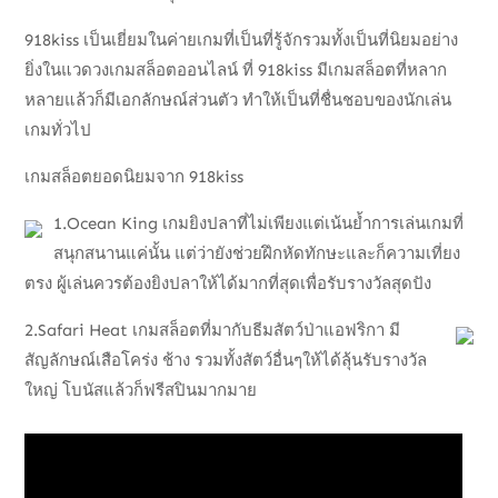
918kiss เป็นเยี่ยมในค่ายเกมที่เป็นที่รู้จักรวมทั้งเป็นที่นิยมอย่าง
ยิ่งในแวดวงเกมสล็อตออนไลน์ ที่ 918kiss มีเกมสล็อตที่หลาก
หลายแล้วก็มีเอกลักษณ์ส่วนตัว ทำให้เป็นที่ชื่นชอบของนักเล่น
เกมทั่วไป
เกมสล็อตยอดนิยมจาก 918kiss
1.Ocean King เกมยิงปลาที่ไม่เพียงแต่เน้นย้ำการเล่นเกมที่
สนุกสนานแค่นั้น แต่ว่ายังช่วยฝึกหัดทักษะและก็ความเที่ยง
ตรง ผู้เล่นควรต้องยิงปลาให้ได้มากที่สุดเพื่อรับรางวัลสุดปัง
2.Safari Heat เกมสล็อตที่มากับธีมสัตว์ป่าแอฟริกา มี
สัญลักษณ์เสือโคร่ง ช้าง รวมทั้งสัตว์อื่นๆให้ได้ลุ้นรับรางวัล
ใหญ่ โบนัสแล้วก็ฟรีสปินมากมาย