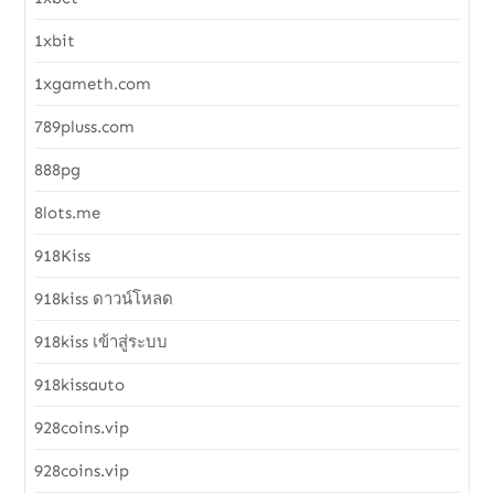
1xbit
1xgameth.com
789pluss.com
888pg
8lots.me
918Kiss
918kiss ดาวน์โหลด
918kiss เข้าสู่ระบบ
918kissauto
928coins.vip
928coins.vip