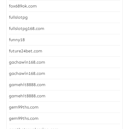
fox689ok.com
fullslotpg
fullslotpg168.com
funny18
future24bet.com
gachawin168.com
gachawin168.com
gamehit8888.com
gamehit8888.com
gem99ths.com
gem99ths.com