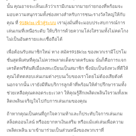
นั้น คุณอาจจะเห็นแล้วว่าเรามีเกมมากมายก่ายกองที่พร้อมจะ
มอบความสนุกรวมทั้งช่องทางสำหรับการชนะรางวัลใหญ่ให้กับ
คุณ ที่
918kiss เข้าสู่ระบบ
เรามุ่งมั่นที่จะมอบประสบการณ์การ
เล่นเกมที่เหนือระดับ ให้บริการด้วยความโล่งใสรวมทั้งไม่คดโกง
ไม่เป็นอันตรายและเชื่อถือได้
เพื่อต้อนรับสมาชิกใหม่ ทาง สมัคร918kiss ของพวกเรามีโปรโม
ชั่นสุดพิเศษที่คุณไม่ควรพลาดเด็ดขาดครับผม นั่นก็คือการแจก
เครดิตฟรีทันทีเมื่อลงทะเบียนเป็นสมาชิก ซึ่งนับเป็นจังหวะที่ดีให้
คุณได้ทดสอบเล่นเกมต่างๆบนเว็บของเราโดยไม่ต้องเสียตังค์
นอกจากนั้น เรายังมีทีมบริการลูกค้าที่พร้อมให้คำปรึกษารวมทั้ง
ช่วยเหลือคุณตลอดระยะเวลา ให้คุณรู้สึกเพลิดเพลินใจรวมทั้งเพ
ลิดเพลินเจริญใจไปกับการเล่นเกมของคุณ
ถ้าหากคุณเป็นคนที่ถูกใจความท้าและก็ประทับใจการเล่นเกม
สล็อตออนไลน์ หรืออยากหาเงินเสริม หรือแม้แต่เล่นเพื่อความ
เพลิดเพลิน มาเข้ามาร่วมเป็นส่วนหนึ่งของพวกเราที่