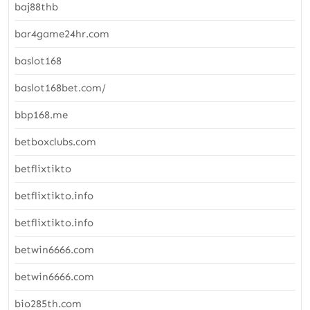
baj88thb
bar4game24hr.com
baslot168
baslot168bet.com/
bbp168.me
betboxclubs.com
betflixtikto
betflixtikto.info
betflixtikto.info
betwin6666.com
betwin6666.com
bio285th.com