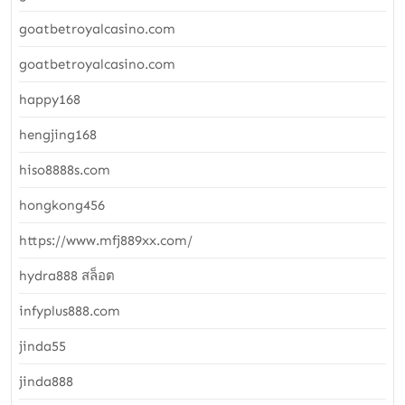
goatbetroyalcasino.com
goatbetroyalcasino.com
happy168
hengjing168
hiso8888s.com
hongkong456
https://www.mfj889xx.com/
hydra888 สล็อต
infyplus888.com
jinda55
jinda888