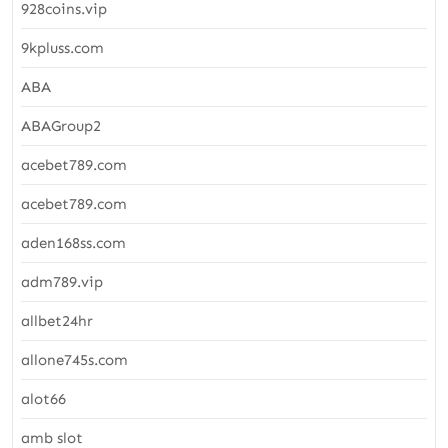
928coins.vip
9kpluss.com
ABA
ABAGroup2
acebet789.com
acebet789.com
aden168ss.com
adm789.vip
allbet24hr
allone745s.com
alot66
amb slot