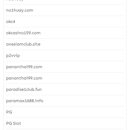
no1huay.com
okc4
okcasino159.com
onesiamclub.site
p2vvip
pananthai99.com
pananthai99.com
paradise1club.fun
paramax1688.info
PG
PG Slot