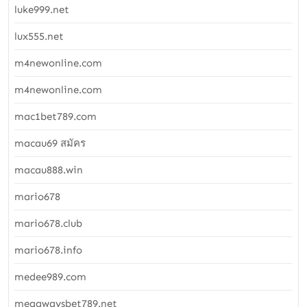
luke999.net
lux555.net
m4newonline.com
m4newonline.com
mac1bet789.com
macau69 สมัคร
macau888.win
mario678
mario678.club
mario678.info
medee989.com
megawaysbet789.net