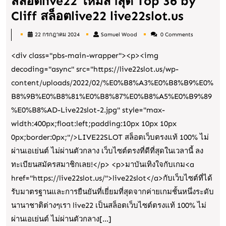
สล็อตlive22 ใหม่ล่าสุด Top 36 by
Live22
Cliff สล็อตlive22 live22slot.us
websit
22 กรกฎาคม 2024
Samuel Wood
0 Comments
เว็บ
Samuel
Wood
<div class="pbs-main-wrapper"><p><img
ตรง
decoding="async" src="https://live22slot.us/wp-
ไม่
content/uploads/2022/02/%E0%B8%A3%E0%B8%B9%E0%
ผ่าน
B8%9B%E0%B8%81%E0%B8%87%E0%B8%A5%E0%B9%89
เอเย่นต์
%E0%B8%AD-Live22slot-2.jpg" style="max-
ไม่มี
width:400px;float:left;padding:10px 10px 10px
ขั้น
0px;border:0px;"/>LIVE22SLOT สล็อตเว็บตรงแท้ 100% ไม่
ต่ำ
ผ่านเอเย่นต์ ไม่ผ่านตัวกลาง เว็บไซต์ตรงที่ดีที่สุดในเวลานี้ ลง
4
ทะเบียนสมัครสมาชิกเลย!</p> <p>มาบันเทิงใจกับเกม<a
href="https://live22slot.us/">live22slot</a>กับเว็บไซต์ที่ได้
July
รับมาตรฐานและการยืนยันที่เยี่ยมที่สุดจากค่ายเกมชั้นหนึ่งระดับ
24
นานาชาติต่างๆเรา live22 เป็นสล็อตเว็บไซต์ตรงแท้ 100% ไม่
casino
ผ่านเอเย่นต์ ไม่ผ่านตัวกลาง[...]