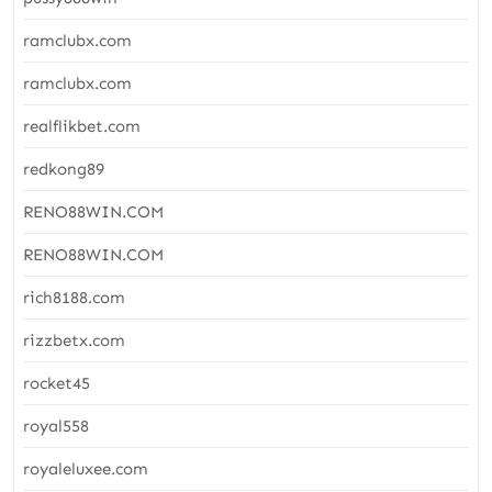
ramclubx.com
ramclubx.com
realflikbet.com
redkong89
RENO88WIN.COM
RENO88WIN.COM
rich8188.com
rizzbetx.com
rocket45
royal558
royaleluxee.com