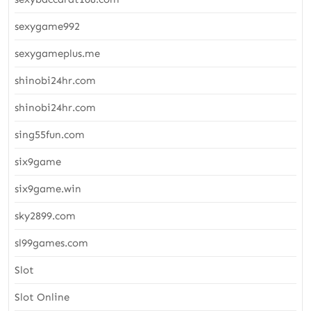
sexygame992
sexygameplus.me
shinobi24hr.com
shinobi24hr.com
sing55fun.com
six9game
six9game.win
sky2899.com
sl99games.com
Slot
Slot Online