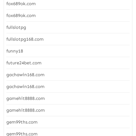
fox689ok.com
fox689ok.com
fullslotpg
fullslotpg168.com
funny18
future24bet.com
gachawin168.com
gachawin168.com
gamehit8888.com
gamehit8888.com
gem99ths.com
gem99ths.com