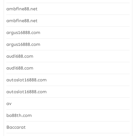
ambfine88.net
ambfine88.net
argus16888.com
argus16888.com
audi688.com
audi688.com
autoslot16888.com
autoslot16888.com
av
ba88th.com
Baccarat