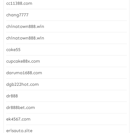
cc11388.com
chang7777
chinatown888.win
chinatown888.win
coke55
cupcake88x.com
daruma1688.com
dgb222hot.com
dr888
dr888bet.com
ek4567.com
erisauto.site