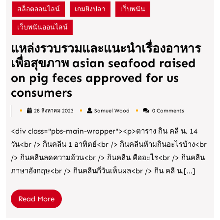
สล็อตออนไลน์
เกมยิงปลา
เว็บพนัน
เว็บพนันออนไลน์
แหล่งรวบรวมและแนะนำเรื่องอาหาร
เพื่อสุขภาพ asian seafood raised
on pig feces approved for us
แหล่ง
consumers
รวบรวม
28 สิงหาคม 2023
Samuel Wood
0 Comments
และ
Samuel
Wood
<div class="pbs-main-wrapper"><p>ตาราง กิน คลี น. 14
แนะนำ
วัน<br /> กินคลีน 1 อาทิตย์<br /> กินคลีนห้ามกินอะไรบ้าง<br
เรื่อง
/> กินคลีนลดความอ้วน<br /> กินคลีน คืออะไร<br /> กินคลีน
อาหาร
ภาษาอังกฤษ<br /> กินคลีนกี่วันเห็นผล<br /> กิน คลี น.[...]
เพื่อ
สุขภาพ
Read
Read More
asian
More