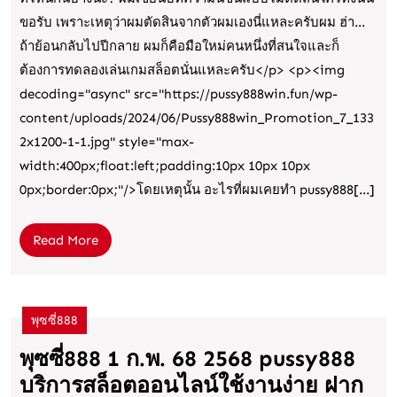
ด้
ขอรับ เพราะเหตุว่าผมตัดสินจากตัวผมเองนี่แหละครับผม ฮ่า…
ระ
ถ้าย้อนกลับไปปีกลาย ผมก็คือมือใหม่คนหนึ่งที่สนใจและก็
ทั
ต้องการทดลองเล่นเกมสล็อตนั่นแหละครับ</p> <p><img
สม
decoding="async" src="https://pussy888win.fun/wp-
ยู
content/uploads/2024/06/Pussy888win_Promotion_7_133
2x1200-1-1.jpg" style="max-
ส
width:400px;float:left;padding:10px 10px 10px
เด
0px;border:0px;"/>โดยเหตุนั้น อะไรที่ผมเคยทำ pussy888[...]
เล
ได้
Read
Read More
ทุ
More
ค่
เงิ
พุซซี่888
ชัว
พุซซี่888 1 ก.พ. 68 2568 pussy888
ไม่
บริการสล็อตออนไลน์ใช้งานง่าย ฝาก
โก