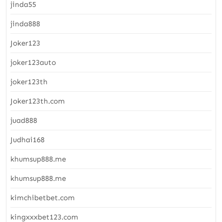
jinda55
jinda888
Joker123
joker123auto
joker123th
Joker123th.com
juad888
Judhai168
khumsup888.me
khumsup888.me
kimchibetbet.com
kingxxxbet123.com