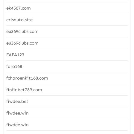
ek4567.com
erisauto.site
eu369clubs.com
eu369clubs.com
FAFA123
faro168
fcharoenkit168.com
finfinbet789.com
fiwdee.bet
fiwdee.win
fiwdee.win