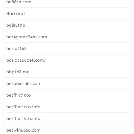
ba88th.com
Baccarat
baj88thb
bar4game24hr.com
baslot168
baslot168bet.com/
bbp168.me
betboxclubs.com
betflixtikto
betflixtikto.info
betflixtikto.info
betwin6666.com