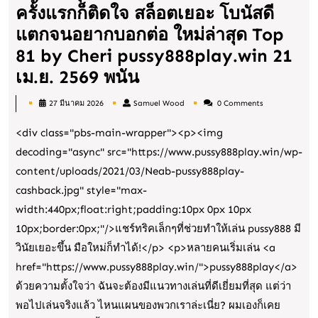
เพื่อน
ครั้งแรกก็ติดใจ สล็อตเยอะ โบนัสดี
รับ
แตกจนอยากบอกต่อ ใหม่ล่าสุด Top
เงิน
81 by Cheri pussy888play.win 21
ฟรี
เว็บ
เม.ย. 2569 พนัน
ทันที
แม่
27 มีนาคม 2026
Samuel Wood
0 Comments
Top
พุซซี่888
Samuel
Wood
<div class="pbs-main-wrapper"><p><img
77
เว็บ
decoding="async" src="https://www.pussy888play.win/wp-
by
แจก
content/uploads/2021/03/Neab-pussy888play-
Bridgett
หนัก
cashback.jpg" style="max-
pussy888f
เข้า
width:440px;float:right;padding:10px 0px 10px
3
เล่น
10px;border:0px;"/>แชร์ทริคเล็กๆที่ช่วยทำให้เล่น pussy888 มี
July
ครั้ง
วินัยเยอะขึ้น มือใหม่ก็ทำได้!</p> <p>หลายคนเริ่มเล่น <a
69
แรก
href="https://www.pussy888play.win/">pussy888play</a>
ก็
ด้วยความตั้งใจว่า ฉันจะต้องมีแนวทางเล่นที่ดีเยี่ยมที่สุด แต่ว่า
พอไปเล่นจริงแล้ว ไหนแผนของพวกเราล่ะเนี่ย? ผมเองก็เคย
ติดใจ