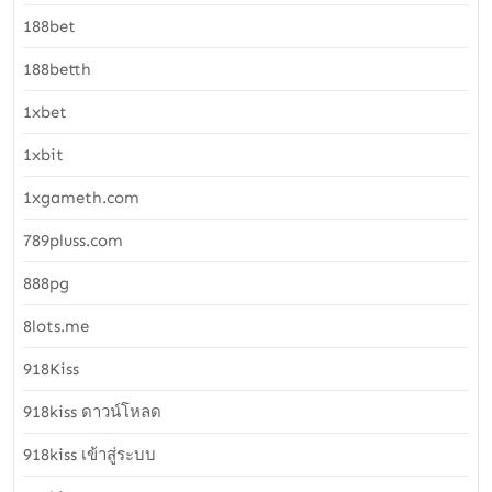
188bet
188betth
1xbet
1xbit
1xgameth.com
789pluss.com
888pg
8lots.me
918Kiss
918kiss ดาวน์โหลด
918kiss เข้าสู่ระบบ