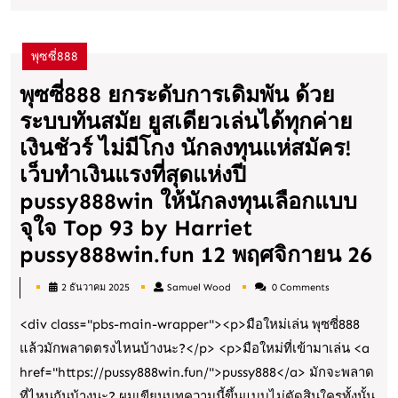
pussy888fun.lol
18
พุซซี่888
ม.ค.
พุซซี่888 ยกระดับการเดิมพัน ด้วย
69
ระบบทันสมัย ยูสเดียวเล่นได้ทุกค่าย
casino
เงินชัวร์ ไม่มีโกง นักลงทุนแห่สมัคร!
เว็บทำเงินแรงที่สุดแห่งปี
pussy888win ให้นักลงทุนเลือกแบบ
จุใจ Top 93 by Harriet
พุ
pussy888win.fun 12 พฤศจิกายน 26
ยก
2 ธันวาคม 2025
Samuel Wood
0 Comments
ระ
Samuel
Wood
<div class="pbs-main-wrapper"><p>มือใหม่เล่น พุซซี่888
กา
แล้วมักพลาดตรงไหนบ้างนะ?</p> <p>มือใหม่ที่เข้ามาเล่น <a
เด
href="https://pussy888win.fun/">pussy888</a> มักจะพลาด
พั
ที่ไหนกันบ้างนะ? ผมเขียนบทความนี้ขึ้นแบบไม่ตัดสินใครทั้งนั้น