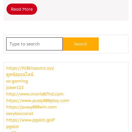
ล้าน
Read
Read More
จ่าย
More
ทุก
บิล
Search
ฝาก-
for:
ถอน
ภายใน
10วิ
https://918kissauto.xyz
ดูหนังออนไลน์
เล่น
sa gaming
ง่าย
joker123
ถอน
http://www.movie87hd.com
https://www.pussy888play.com
ได้
https://pussy888win.com
ไม่
sexybaccarat
https://www.pgslot.golf
จำกัด
pgslot
pussy888