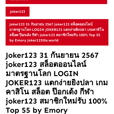
Joker123
Joker123 31 กันยายน 2567 joker123 สล็อตออนไลน์
มาตรฐานโลก LOGIN JOKER123 แตกง่ายยิงปลา เกมคาสิโน
สล็อต ป๊อกเด้ง กีฬา joker123 สมาชิกใหม่รับ 100% Top 55
by Emory joker123ths.world
Joker123 31 กันยายน 2567
joker123 สล็อตออนไลน์
มาตรฐานโลก LOGIN
JOKER123 แตกง่ายยิงปลา เกม
คาสิโน สล็อต ป๊อกเด้ง กีฬา
joker123 สมาชิกใหม่รับ 100%
Top 55 by Emory