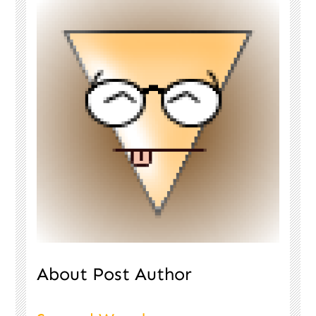
About Post Author