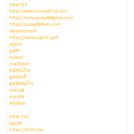
joker123
http://www.movie87hd.com
https://www.pussy888play.com
https://pussy888win.com
sexybaccarat
https://www.pgslot.golf
pgslot
pg99
fullslot
live22slot
หนังชนโรง
ดูหนังฟรี
ดูหนังชนโรง
slot168
slot456
สล็อต66
joker 123
pg168
https://jin55.net