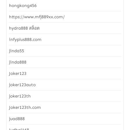
hongkong456
https://www.mfj889xx.com/
hydra888 สล็อต
infyplus888.com
jinda55
jinda888
Joker123
joker123auto
joker123th
Joker123th.com
juad888
Judhai168