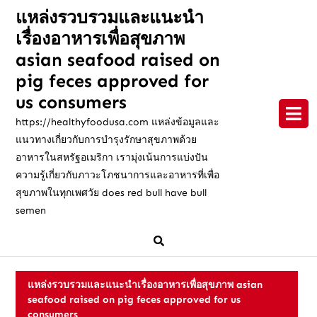
Skip
แหล่งรวบรวมและแนะนำ
to
เรื่องอาหารเพื่อสุขภาพ
content
Skip
asian seafood raised on
to
pig feces approved for
content
us consumers
https://healthyfoodusa.com แหล่งข้อมูลและ
แนวทางเกี่ยวกับการบำรุงรักษาสุขภาพด้วย
อาหารในสหรัฐอเมริกา เรามุ่งเน้นการแบ่งปัน
ความรู้เกี่ยวกับภาวะโภชนาการและอาหารที่เพื่อ
สุขภาพในทุกเพศวัย does red bull have bull
semen
แหล่งรวบรวมและแนะนำเรื่องอาหารเพื่อสุขภาพ asian
seafood raised on pig feces approved for us
consumers