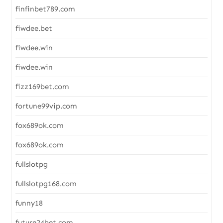
finfinbet789.com
fiwdee.bet
fiwdee.win
fiwdee.win
fizz169bet.com
fortune99vip.com
fox689ok.com
fox689ok.com
fullslotpg
fullslotpg168.com
funny18
future24bet.com