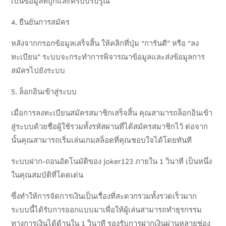
เป็นข้อมูลที่ถูกและครบบริบรูณ์
4. ยืนยันการสมัคร
หลังจากกรอกข้อมูลเสร็จสิ้น ให้คลิกที่ปุ่ม “การันตี” หรือ “ลง
ทะเบียน” ระบบจะกระทำการพิจารณาข้อมูลและส่งข้อมูลการ
สมัครไปยังระบบ
5. ล็อกอินเข้าสู่ระบบ
เมื่อการลงทะเบียนสมัครสมาชิกเสร็จสิ้น คุณสามารถล็อกอินเข้า
สู่ระบบด้วยชื่อผู้ใช้รวมทั้งรหัสผ่านที่ได้สมัครสมาชิกไว้ ต่อจาก
นั้นคุณสามารถเริ่มเล่นเกมสล็อตที่คุณชอบใจได้โดยทันที
ระบบฝาก-ถอนอัตโนมัติของ joker123 ภายใน 1 วินาที เป็นหนึ่ง
ในคุณสมบัติที่โดดเด่น
ซึ่งทำให้การจัดการเงินเป็นเรื่องที่สะดวกรวมทั้งรวดเร็วมาก
ระบบนี้ได้รับการออกแบบมาเพื่อให้ผู้เล่นสามารถทำธุรกรรม
ทางการเงินได้ด้านใน 1 วินาที รองรับการฝากเงินผ่านหลายช่อง