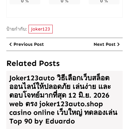
0
%
0
%
0
%
ป้ายกำกับ:
Joker123
แนะแนว
Previous
Nex
Previous Post
Next Post
เรื่อง
Post
Post
Related Posts
Joker123auto วิธีเลือกเว็บสล็อต
ออนไลน์ให้ปลอดภัย เล่นง่าย และ
ตอบโจทย์มากที่สุด 12 มิ.ย. 2026
web ตรง joker123auto.shop
casino online เว็บใหญ่ ทดลองเล่น
Top 90 by Eduardo