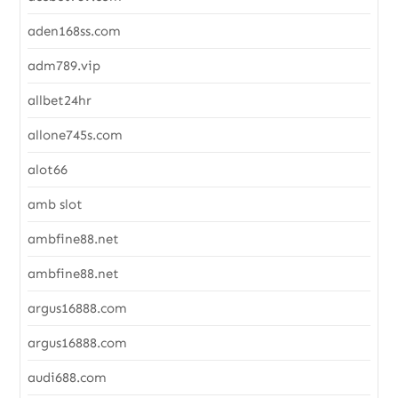
aden168ss.com
adm789.vip
allbet24hr
allone745s.com
alot66
amb slot
ambfine88.net
ambfine88.net
argus16888.com
argus16888.com
audi688.com