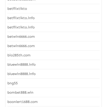
betflixtikto
betflixtikto.info
betflixtikto.info
betwin6666.com
betwin6666.com
bio285th.com
bluewin8888.info
bluewin8888.info
bng55
bombet888.win
boonlert1688.com