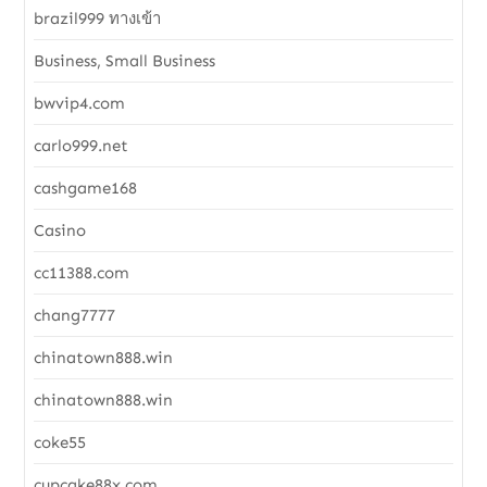
brazil999 ทางเข้า
Business, Small Business
bwvip4.com
carlo999.net
cashgame168
Casino
cc11388.com
chang7777
chinatown888.win
chinatown888.win
coke55
cupcake88x.com