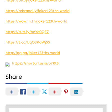
https://bit.ly/joker123ths-world
https://rebrand.ly/joker123ths-world
https://wow.in.th/joker123th-world
https://cutt.ly/neYa0QF7
https://t.co/UqO3KaWjSS
http://gg.gg/joker123ths-world
https://shorturl.asia/o7RtS
Share