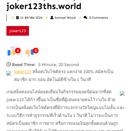
joker123ths.world
11 ตุลาคม 2024
Samuel Wood
0 Comments
Samuel
Wood
Joker123
0
0
Read Time:
5 Minute, 20 Second
joker123
สล็อตเว็บไซต์ตรง แตกง่าย 100% สมัครเป็น
สมาชิก ฝาก ถอน อัตโนมัติข้างใน 1 วินาที
เกมสล็อตออนไลน์ยอดเยี่ยมในกิจกรรมยอดนิยมมากที่สุด
joker123 ได้ก้าวขึ้นมาเป็นชื่อที่ผู้เล่นหลายคนไว้วางใจ ด้วย
การเป็นสล็อตเว็บไซต์ตรงที่มีการแจกรางวัลใหญ่แบบไม่อั้น และ
ระบบวิธีการทำธุรกรรมที่เร็วด้านใน 1 วินาที ไม่ว่าจะเป็นการ
สมัครเป็นสมาชิก การฝาก หรือการถอนเงินทุกขั้นตอนล้วนถูก