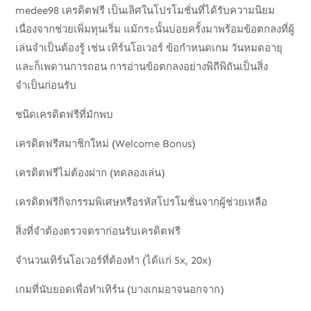
medee98 เครดิตฟรี เป็นเลิศในโปรโมชั่นที่ได้รับความนิยม
เนื่องจากช่วยเพิ่มทุนเริ่ม แม้กระนั้นบ่อยครั้งมาพร้อมข้อตกลงที่ผู้
เล่นจำเป็นต้องรู้ เช่น เทิร์นโอเวอร์ ข้อกำหนดเกม วันหมดอายุ
และก็เพดานการถอน การอ่านข้อตกลงอย่างพิถีพิถันเป็นสิ่ง
จำเป็นก่อนรับ
ชนิดเครดิตฟรีที่มักพบ
เครดิตฟรีสมาชิกใหม่ (Welcome Bonus)
เครดิตฟรีไม่ต้องฝาก (ทดลองเล่น)
เครดิตฟรีกิจกรรมพิเศษหรือรหัสโปรโมชั่นจากผู้ช่วยเหลือ
สิ่งที่จำต้องตรวจตราก่อนรับเครดิตฟรี
จำนวนเทิร์นโอเวอร์ที่ต้องทำ (ได้แก่ 5x, 20x)
เกมที่นับยอดเพื่อทำเทิร์น (บางเกมอาจนอกจาก)