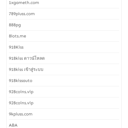
1xgameth.com
789pluss.com
888pg
8lots.me
918Kiss
918kiss ดาวน์โหลด
918kiss เข้าสู่ระบบ
918kissauto
928coins.vip
928coins.vip
9kpluss.com
ABA