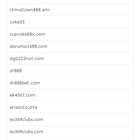
chinatown888.win
coke55
cupcake88x.com
daruma1688.com
dgb222hot.com
dr888
dr888bet.com
ek4567.com
erisauto.site
eu369clubs.com
eu369clubs.com