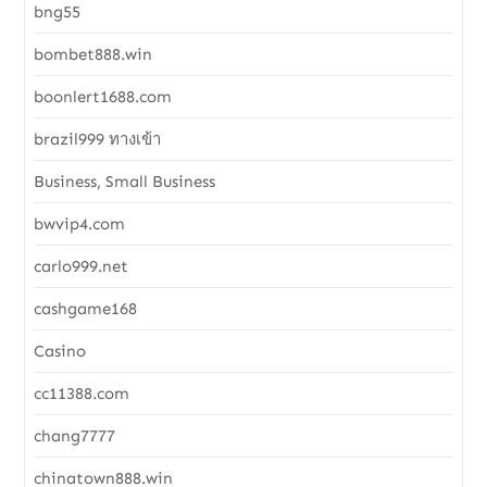
bng55
bombet888.win
boonlert1688.com
brazil999 ทางเข้า
Business, Small Business
bwvip4.com
carlo999.net
cashgame168
Casino
cc11388.com
chang7777
chinatown888.win