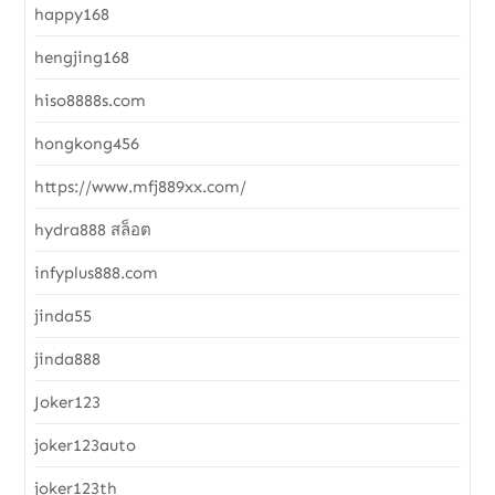
happy168
hengjing168
hiso8888s.com
hongkong456
https://www.mfj889xx.com/
hydra888 สล็อต
infyplus888.com
jinda55
jinda888
Joker123
joker123auto
joker123th