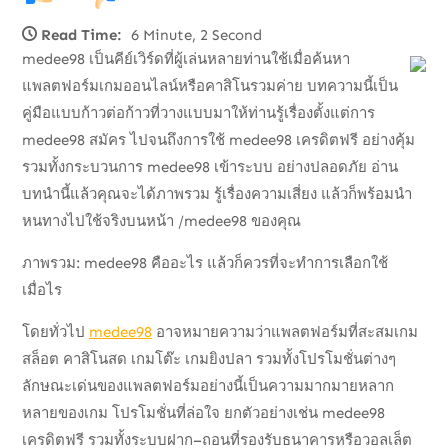
Read Time:
6 Minute, 2 Second
medee98 เป็นคีย์เวิร์ดที่ผู้เล่นหลายท่านใช้เมื่อค้นหา
แพลตฟอร์มเกมออนไลน์หรือคาสิโนรวมค่าย บทความนี้เป็น
คู่มือแบบก้าวต่อก้าวที่วางแบบมาให้ท่านรู้เรื่องตั้งแต่การ
medee98 สมัคร ไปจนถึงการใช้ medee98 เครดิตฟรี อย่างคุ้ม
รวมทั้งกระบวนการ medee98 เข้าระบบ อย่างปลอดภัย อ่าน
บทนำนี้แล้วคุณจะได้ภาพรวม รู้เรื่องความเสี่ยง แล้วก็พร้อมนำ
หนทางไปใช้จริงบนหน้า /medee98 ของคุณ
ภาพรวม: medee98 คืออะไร แล้วก็ควรที่จะทำการเลือกใช้
เมื่อไร
โดยทั่วไป
medee98
อาจหมายความว่าแพลตฟอร์มที่สะสมเกม
สล็อต คาสิโนสด เกมโต๊ะ เกมยิงปลา รวมทั้งโปรโมชั่นต่างๆ
ลักษณะเด่นของแพลตฟอร์มอย่างนี้เป็นความมากมายหลาก
หลายของเกม โปรโมชั่นที่ล่อใจ ยกตัวอย่างเช่น medee98
เครดิตฟรี รวมทั้งระบบฝาก–ถอนที่รองรับธนาคารหรือวอลเล็ต