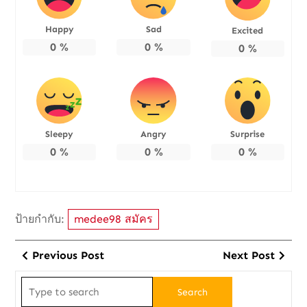
Happy
Sad
Excited
0
%
0
%
0
%
Sleepy
Angry
Surprise
0
%
0
%
0
%
ป้ายกำกับ:
medee98 สมัคร
แนะแนว
Previous
Nex
Previous Post
Next Post
เรื่อง
Post
Post
Search
for: