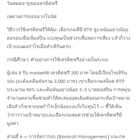
วันหมดอายุของเครดิตฟรี
เพดานการถอนจากโบนัส
วิธีการใช้เครดิตฟรีให้คุ้ม: เลือกเกมที่มี RTP สูง พนันอย่างน้อย
ต่อรอบเพื่อเพิ่มสปิน แบ่งทุนเป็นช่วงๆเพื่อลดการเสี่ยง แล้วก็วาง
เป้าถอนผลกำไรเมื่อทำเทิร์นครบ
กรณีศึกษา: ตัวอย่างการใช้เครดิตฟรีอย่างเป็นระบบ
ผู้เล่น X รับ medee98 เครดิตฟรี 300 บาท โดยมีเงื่อนไขเทิร์น
10x (จะต้องเดิมพันรวม 3,000 บาท) เขาเลือกเกมสล็อต RTP
ประมาณ 96% และเดิมพันอย่างน้อย 3–5 บาทต่อสปิน การหมุน
จำนวนหลายชิ้นช่วยทำให้สะสมยอดเดิมพันจนกระทั่งเป้าหมาย
เมื่อสำเร็จเขาถอนกำไรเล็กน้อยและก็เก็บทุนไว้ — ชี้ให้เห็น
ว่าการวางเป้าหมายและเลือกเกมสมควรช่วยให้เครดิตฟรีมี
มูลค่า
ส่วนที่ 4 — การจัดการงบ (Bankroll Management) และกล