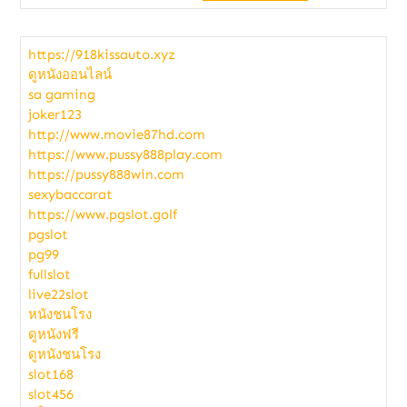
https://918kissauto.xyz
ดูหนังออนไลน์
sa gaming
joker123
http://www.movie87hd.com
https://www.pussy888play.com
https://pussy888win.com
sexybaccarat
https://www.pgslot.golf
pgslot
pg99
fullslot
live22slot
หนังชนโรง
ดูหนังฟรี
ดูหนังชนโรง
slot168
slot456