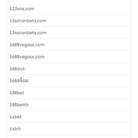
123xos.com
13satanbets.com
13satanbets.com
1688vegasx.com
1688vegasx.com
168slot
168สล็อต
188bet
188betth
1xbet
1xbit