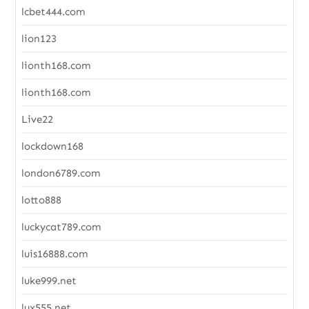
lcbet444.com
lion123
lionth168.com
lionth168.com
Live22
lockdown168
london6789.com
lotto888
luckycat789.com
luis16888.com
luke999.net
lux555.net