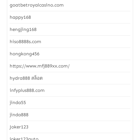
goatbetroyalcasino.com
happy168
hengjing168
hiso8888s.com
hongkong456
https://www.mfj889xx.com/
hydra888 สล็อต
infyplus888.com
jinda55
jinda888
Joker123
joker123auto