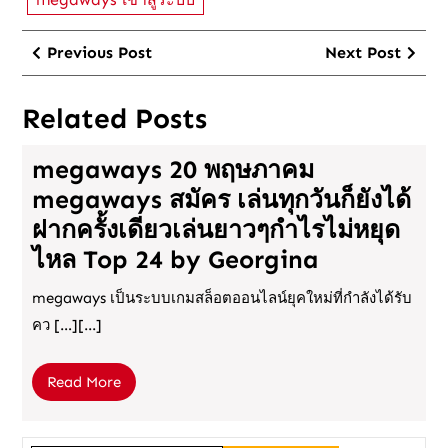
แนะแนว
Previous
Nex
Previous Post
Next Post
เรื่อง
Post
Post
Related Posts
megaways 20 พฤษภาคม
megaways สมัคร เล่นทุกวันก็ยังได้
ฝากครั้งเดียวเล่นยาวๆกำไรไม่หยุด
ไหล Top 24 by Georgina
megaways เป็นระบบเกมสล็อตออนไลน์ยุคใหม่ที่กำลังได้รับ
คว […][...]
Read
Read More
More