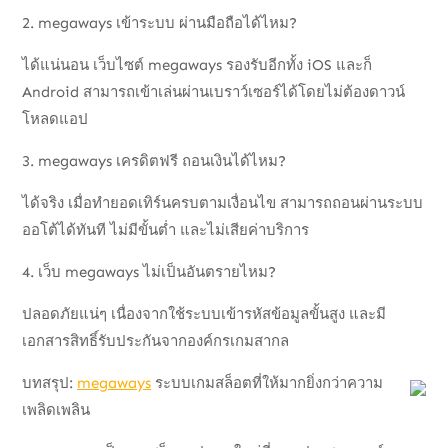
2. megaways เข้าระบบ ผ่านมือถือได้ไหม?
ได้แน่นอน เว็บไซต์ megaways รองรับอีกทั้ง iOS และก็
Android สามารถเข้าเล่นผ่านเบราว์เซอร์ได้โดยไม่ต้องดาวน์
โหลดแอป
3. megaways เครดิตฟรี ถอนเงินได้ไหม?
ได้จริง เมื่อทำยอดเทิร์นครบตามเงื่อนไข สามารถถอนผ่านระบบ
ออโต้ได้ทันที ไม่มีขั้นต่ำ และไม่เสียค่าบริการ
4. เว็บ megaways ไม่เป็นอันตรายไหม?
ปลอดภัยแน่ๆ เนื่องจากใช้ระบบเข้ารหัสข้อมูลขั้นสูง และมี
เอกสารสิทธิ์รับประกันจากองค์กรเกมสากล
บทสรุป:
megaways
ระบบเกมสล็อตที่ให้มากยิ่งกว่าความ
เพลิดเพลิน