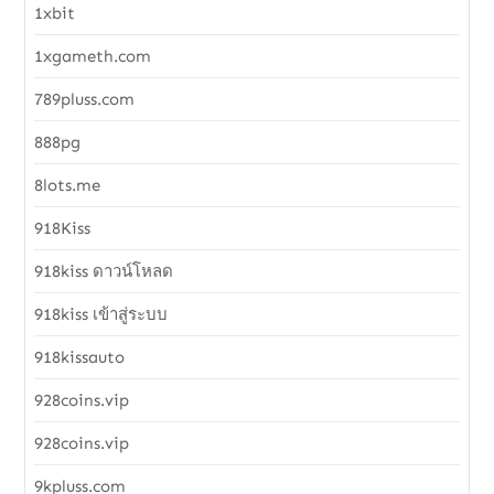
1xbit
1xgameth.com
789pluss.com
888pg
8lots.me
918Kiss
918kiss ดาวน์โหลด
918kiss เข้าสู่ระบบ
918kissauto
928coins.vip
928coins.vip
9kpluss.com