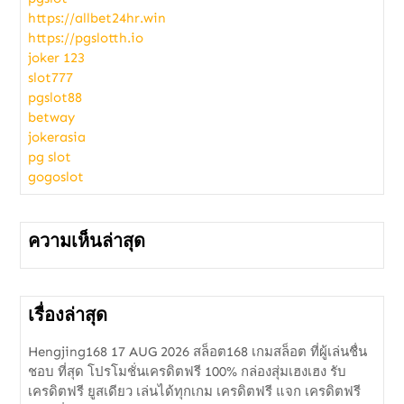
https://allbet24hr.win
https://pgslotth.io
joker 123
slot777
pgslot88
betway
jokerasia
pg slot
gogoslot
ความเห็นล่าสุด
เรื่องล่าสุด
Hengjing168 17 AUG 2026 สล็อต168 เกมสล็อต ที่ผู้เล่นชื่น
ชอบ ที่สุด โปรโมชั่นเครดิตฟรี 100% กล่องสุ่มเฮงเฮง รับ
เครดิตฟรี ยูสเดียว เล่นได้ทุกเกม เครดิตฟรี แจก เครดิตฟรี