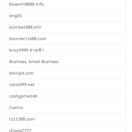
bluewin8888.info
bng55
bombet888.win
boonlert1688.com
brazil999 ทางเข้า
Business, Small Business
bwvip4.com
carlo999.net
cashgame168
Casino
cc11388.com
chang7777