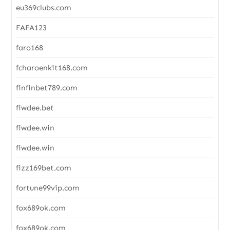
eu369clubs.com
FAFA123
faro168
fcharoenkit168.com
finfinbet789.com
fiwdee.bet
fiwdee.win
fiwdee.win
fizz169bet.com
fortune99vip.com
fox689ok.com
fox689ok.com