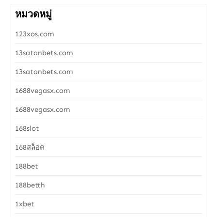
หมวดหมู่
123xos.com
13satanbets.com
13satanbets.com
1688vegasx.com
1688vegasx.com
168slot
168สล็อต
188bet
188betth
1xbet