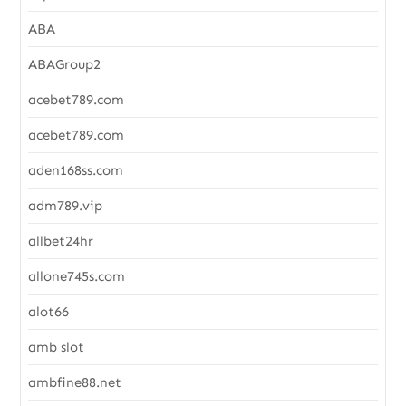
ABA
ABAGroup2
acebet789.com
acebet789.com
aden168ss.com
adm789.vip
allbet24hr
allone745s.com
alot66
amb slot
ambfine88.net