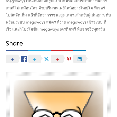
megaways เป็นเกมสล็อตรูปแบบใหม่ที่มอบประสบการณ์การ
เล่นที่ไม่เหมือนใคร ด้วยปริมาณเพย์ไลน์อย่างใหญ่โต ฟีเจอร์
โบนัสจัดเต็ม แล้วก็อัตราการชนะสูง เหมาะสำหรับผู้เล่นทุกระดับ
พร้อมระบบ megaways สมัคร ที่ง่าย megaways เข้าระบบ ที่
เร็ว และก็โปรโมชั่น megaways เครดิตฟรี ที่แจกจริงทุกๆวัน
Share