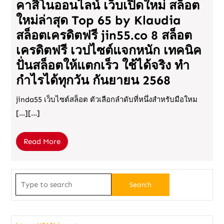
คาสิโนออนไลน์ เว็บเปิดใหม่ สล็อต
ใหม่ล่าสุด Top 65 by Klaudia
สล็อตเครดิตฟรี jin55.co 8 สล็อต
เครดิตฟรี เวปไซต์แจกหนัก เทคนิค
ปั่นสล็อตให้แตกเร็ว ใช้ได้จริง ทำ
กำไรได้ทุกวัน กันยายน 2568
jinda55 เว็บไซต์สล็อต ตัวเลือกลำดับที่หนึ่งสำหรับมือใหม
[…][...]
Read
Read More
More
Search
for: