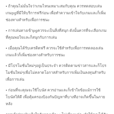
• ถ้าคุณไม่มั่นใจว่าเกมไหนเหมาะสมกับคุณ ควรทดสอบเล่น
เกมpgที่มีให้บริการฟรีก่อน เพื่อทำความเข้าใจกับเกมและก็เพิ่ม
ช่องทางสำหรับเพื่อการชนะ
• การเล่นทางเข้าpgควรจะเป็นสิ่งที่สนุก ดังนั้นควรที่จะเลือกเกม
ที่คุณพอใจและก็สนุกกับการเล่น
• เมื่อคุณได้รับเครดิตฟรี ควรจะใช้สำหรับเพื่อการทดลองเล่น
เกมแล้วก็เพิ่มช่องทางสำหรับการชนะ
• มีโปรโมชั่นใหม่ๆอยู่เป็นประจำ ควรติดตามข่าวสารและก็โปร
โมชั่นใหม่ๆเพื่อไม่คลาดโอกาสสำหรับการเพิ่มเงินลงทุนสำหรับ
เพื่อการเล่น
• ก่อนที่จะคุณจะใช้โบนัส ควรอ่านและก็เข้าใจข้อแม้การใช้
โบนัสให้ดี เพื่อคุ้มครองป้องกันปัญหาที่บางทีอาจเกิดขึ้นในภาย
หลัง