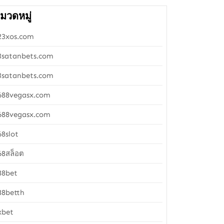
มวดหมู่
23xos.com
3satanbets.com
3satanbets.com
688vegasx.com
688vegasx.com
68slot
68สล็อต
88bet
88betth
xbet