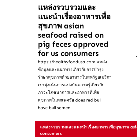
Skip
แหล่งรวบรวมและ
to
แนะนำเรื่องอาหารเพื่อ
content
Skip
สุขภาพ asian
to
seafood raised on
content
pig feces approved
for us consumers
https://healthyfoodusa.com แหล่ง
ข้อมูลและแนวทางเกี่ยวกับการบำรุง
รักษาสุขภาพด้วยอาหารในสหรัฐอเมริกา
เรามุ่งเน้นการแบ่งปันความรู้เกี่ยวกับ
ภาวะโภชนาการและอาหารที่เพื่อ
สุขภาพในทุกเพศวัย does red bull
have bull semen
แหล่งรวบรวมและแนะนำเรื่องอาหารเพื่อสุขภาพ asi
consumers