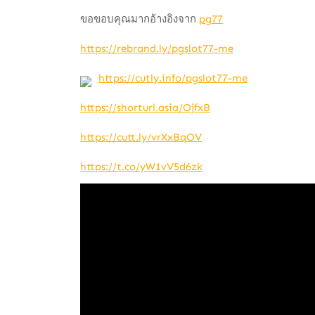
ขอขอบคุณมากอ้างอิงจาก
pg77
https://rebrand.ly/pgslot77-me
https://cutly.info/pgslot77-me
https://shorturl.asia/OjfxB
https://cutt.ly/vrXxBqOV
https://t.co/yW1vV5d6zk