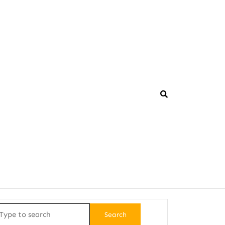
earch
r: