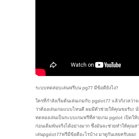
ระบบทดสอบเล่นฟรีบน pg77 มีข้อดียังไง?
ใครที่กำลังเริ่มต้นเล่นเกมกับ pgslot77 แล้วกังวลว่
ว่าต้องเล่นเกมแบบไหนดี ผมมีตัวช่วยให้คุณขอรับ! น
ทดลองเล่นเป็นระบบเกมฟรีที่ค่ายเกม pgslot เปิดให
ก่อนเดิมพันจริงได้อย่างมาก ซึ่งมันจะช่วยทำให้คุณ
เล่นpgslot77ฟรีมีข้อดีอะไรบ้าง มาดูกันเลยครับผม!