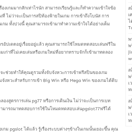
รู้เรื่องเกมมากสักเท่าไรนัก สามารถเรียนรู้และก็ทำความเข้าใจข้อ
สล
เ
่ ไม่ว่าจะเป็นการสปิท้องฟ้ายในเกม การเข้าถึงโบนัส การ
ไ
กม ทั้งปวงนี้ คุณสามารถเข้ามาทำความเข้าใจได้อย่างเต็ม
T
พ
รอัปเดตอยู่เรื่อยอยู่แล้ว คุณสามารถใช้โหมดทดสอบเล่นฟรีใน
พร
เก่าที่ไม่เคยเล่นหรือเกมใหม่ที่อยากทราบจักก็เข้ามาทดลอง
j
w
ส
t จะช่วยทำให้คุณดูรวมทั้งจับจังหวะการเข้าฟรีสปินของเกม
พร
เพิ่มจังหวะสำหรับการเข้า Big Win หรือ Mega Win ของเกมได้ดิบ
เ
ท
ลองสูตรการเล่น pg77 หรือการเดินเงิน ไม่ว่าจะเป็นการเบท
ส
พร
ก็สามารถมาทดสอบการใช้ในโหมดทดสอบเล่นpgslot77ฟรีได้
เ
ท
เกม pgslot ได้แล้ว รู้เรื่องระบบต่างๆข้างในเกมนั้นเยอะขึ้น คุณ