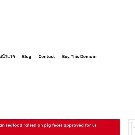
หน้าแรก
Blog
Contact
Buy This Domain
S
an seafood raised on pig feces approved for us
fo