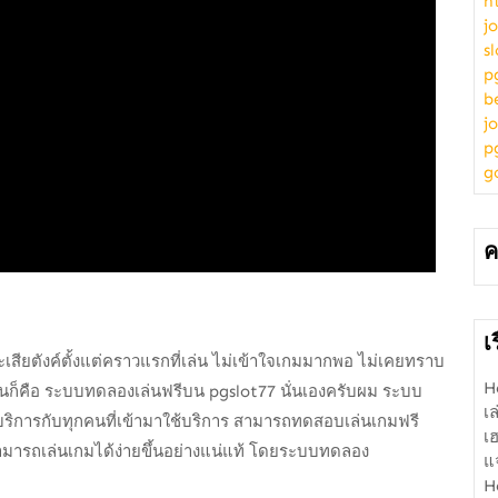
h
j
s
p
b
j
p
g
ค
เ
าจะเสียตังค์ตั้งแต่คราวแรกที่เล่น ไม่เข้าใจเกมมากพอ ไม่เคยทราบ
H
ั่นก็คือ ระบบทดลองเล่นฟรีบน pgslot77 นั่นเองครับผม ระบบ
เล
้บริการกับทุกคนที่เข้ามาใช้บริการ สามารถทดสอบเล่นเกมฟรี
เฮ
สามารถเล่นเกมได้ง่ายขึ้นอย่างแน่แท้ โดยระบบทดลอง
แ
H