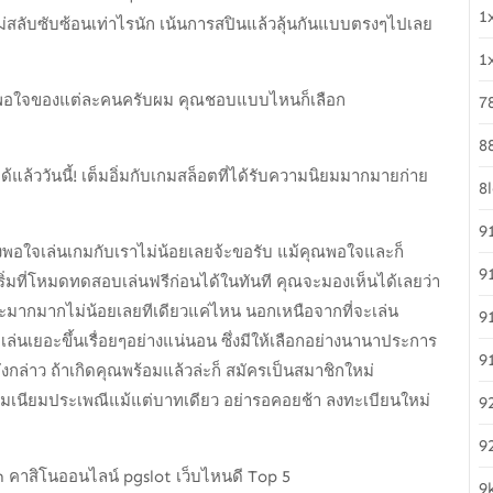
1
ไม่สลับซับซ้อนเท่าไรนัก เน้นการสปินแล้วลุ้นกันแบบตรงๆไปเลย
1
วามพอใจของแต่ละคนครับผม คุณชอบแบบไหนก็เลือก
7
8
แล้ววันนี้! เต็มอิ่มกับเกมสล็อตที่ได้รับความนิยมมากมายก่าย
8
9
พึงพอใจเล่นเกมกับเราไม่น้อยเลยจ้ะขอรับ แม้คุณพอใจและก็
9
ิ่มที่โหมดทดสอบเล่นฟรีก่อนได้ในทันที คุณจะมองเห็นได้เลยว่า
ะมากมากไม่น้อยเลยทีเดียวแค่ไหน นอกเหนือจากที่จะเล่น
91
ล่นเยอะขึ้นเรื่อยๆอย่างแน่นอน ซึ่งมีให้เลือกอย่างนานาประการ
9
กล่าว ถ้าเกิดคุณพร้อมแล้วล่ะก็ สมัครเป็นสมาชิกใหม่
ธรรมเนียมประเพณีแม้แต่บาทเดียว อย่ารอคอยช้า ลงทะเบียนใหม่
9
9
n คาสิโนออนไลน์ pgslot เว็บไหนดี Top 5
9