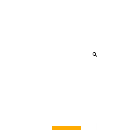
earch