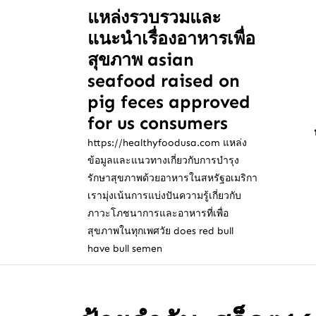
Skip
แหล่งรวบรวมและ
to
แนะนำเรื่องอาหารเพื่อ
content
Skip
สุขภาพ asian
to
seafood raised on
content
pig feces approved
for us consumers
https://healthyfoodusa.com แหล่ง
ข้อมูลและแนวทางเกี่ยวกับการบำรุง
รักษาสุขภาพด้วยอาหารในสหรัฐอเมริกา
เรามุ่งเน้นการแบ่งปันความรู้เกี่ยวกับ
ภาวะโภชนาการและอาหารที่เพื่อ
สุขภาพในทุกเพศวัย does red bull
have bull semen