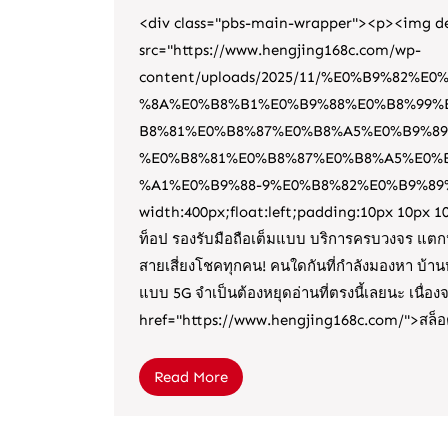
<div class="pbs-main-wrapper"><p><img d
src="https://www.hengjing168c.com/wp-
content/uploads/2025/11/%E0%B9%82
%8A%E0%B8%B1%E0%B9%88%E0%B8%99%
B8%81%E0%B8%87%E0%B8%A5%E0%B9%89%
%E0%B8%81%E0%B8%87%E0%B8%A5%E0%
%A1%E0%B9%88-9%E0%B8%82%E0%B9%89%E0
width:400px;float:left;padding:10px 10px 1
ท็อป รองรับมือถือเต็มแบบ บริการครบวงจร แตกหน
สายเสี่ยงโชคทุกคน! คนใดกันที่กำลังมองหา บ้านห
แบบ 5G จำเป็นต้องหยุดอ่านที่ตรงนี้เลยนะ เนื่อ
href="https://www.hengjing168c.com/">สล็อ
Read
Read More
More