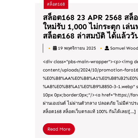
สล็อต168
สล็อต168 23 APR 2568 สล็อ
ใหม่รับ 1,000 ไม่กระตุก เล่น
สล็อต168 ล่าสมบัติ ได้แล้วว
19 พฤศจิกายน 2025
Samuel Woo
<div class="pbs-main-wrapper"><p><img dec
content/uploads/2024/10/promotion-faro16
%E0%B8%AA%E0%B8%A1%E0%B8%B2%E0%
%AB%E0%B8%A1%E0%B9%8850-3-1.webp" styl
10px 0px;border:0px;"/><a href="https://far
ผ่านเอเย่นต์ ไม่ผ่านตัวกลาง ปลอดภัย ไม่มีค่า
สล็อต168 สล็อตเว็บตรงแท้ 100% กันได้เลย![...]
Read
Read More
More