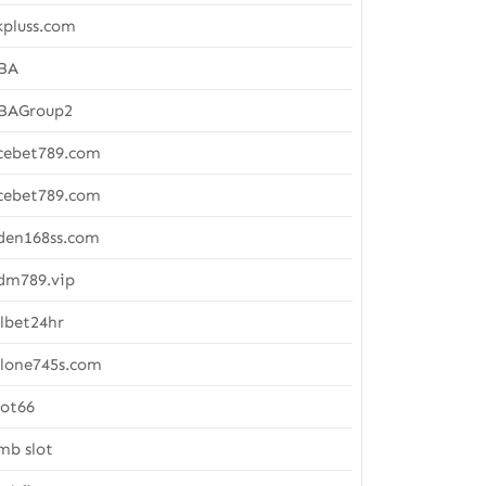
kpluss.com
BA
BAGroup2
cebet789.com
cebet789.com
den168ss.com
dm789.vip
llbet24hr
t
llone745s.com
168
lot66
mb slot