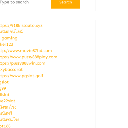
r:
ttps://918kissauto.xyz
ูหนังออนไลน์
a gaming
oker123
ttp://www.movie87hd.com
ttps://www.pussy888play.com
ttps://pussy888win.com
exybaccarat
ttps://www.pgslot.golf
gslot
g99
llslot
ive22slot
นังชนโรง
หนังฟรี
ูหนังชนโรง
lot168