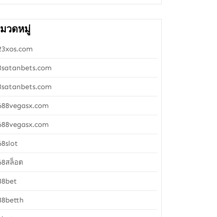
มวดหมู่
23xos.com
3satanbets.com
3satanbets.com
688vegasx.com
688vegasx.com
68slot
68สล็อต
88bet
68c.com
88betth