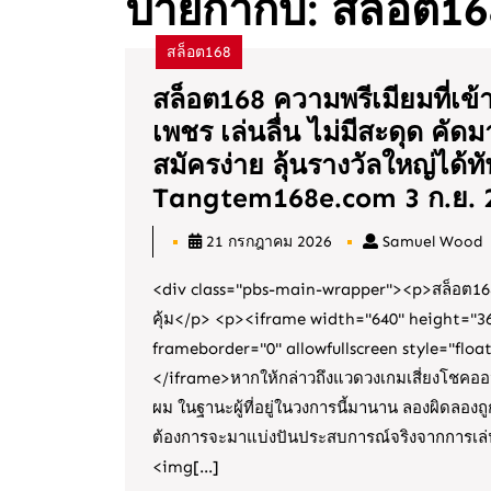
ป้ายกำกับ:
สล็อต16
สล็อต168
สล็อต168 ความพรีเมียมที่เข้า
เพชร เล่นลื่น ไม่มีสะดุด คัด
สมัครง่าย ลุ้นรางวัลใหญ่ได้
Tangtem168e.com 3 ก.ย. 
21 กรกฎาคม 2026
Samuel Wood
S
<div class="pbs-main-wrapper"><p>สล็อต168 บ
คุ้ม</p> <p><iframe width="640" height=
frameborder="0" allowfullscreen style="floa
</iframe>หากให้กล่าวถึงแวดวงเกมเสี่ยงโชคออน
ผม ในฐานะผู้ที่อยู่ในวงการนี้มานาน ลองผิดลอง
ต้องการจะมาแบ่งปันประสบการณ์จริงจากการเล่
<img[...]