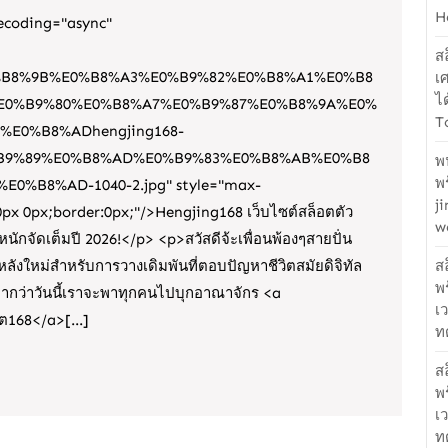
ก.ย.
แจก
H
Wood
ecoding="async"
hengjing1
26
เครดิต
เวป
สล
ฟรี
%E0%B8%9B%E0%B8%A3%E0%B9%82%E0%B8%A1%E0%B8
เ
ไซต์
ไ
E0%B9%80%E0%B8%A7%E0%B9%87%E0%B8%9A%E0%
ไม่
ใหญ่
T
E0%B8%ADhengjing168-
อั้น
เปิด
B9%89%E0%B8%AD%E0%B9%83%E0%B8%AB%E0%B8
พ
สล็อต168
ลิ
พร
%B8%AD-1040-2.jpg" style="max-
สมัคร
สต์
j
0px 0px;border:0px;"/>Hengjing168 เว็บไซต์สล็อตตัว
รับ
w
สล็อต
ักจัดเต็มปี 2026!</p> <p>สวัสดีจ้ะเพื่อนพ้องๆสายปั่น
ของ
น่า
ลังใหม่สำหรับการวางเดิมพันที่ตอบปัญหาชีวิตสมัยดิจิทัล
ส
รางวัล
พร
งจากว่าวันนี้เราจะพาทุกคนไปบุกอาณาจักร <a
เล่น
เ
มูลค่า
ต168</a>[...]
วัน
ท
สูง
นี้
ส
เพียบ
เกม
พร
Top
ไหน
เ
11
ท