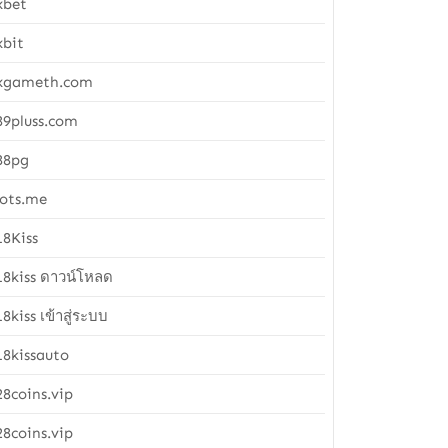
xbet
xbit
xgameth.com
168
89pluss.com
88pg
lots.me
168
18Kiss
18kiss ดาวน์โหลด
8kiss เข้าสู่ระบบ
18kissauto
28coins.vip
ก
28coins.vip