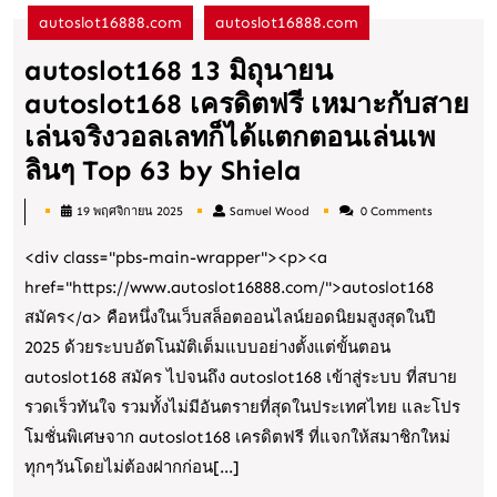
autoslot16888.com
autoslot16888.com
autoslot168 13 มิถุนายน
autoslot168 เครดิตฟรี เหมาะกับสาย
เล่นจริงวอลเลทก็ได้แตกตอนเล่นเพ
autoslot168
ลินๆ Top 63 by Shiela
13
19 พฤศจิกายน 2025
Samuel Wood
0 Comments
มิถุนายน
Samuel
Wood
<div class="pbs-main-wrapper"><p><a
autoslot168
href="https://www.autoslot16888.com/">autoslot168
เครดิต
สมัคร</a> คือหนึ่งในเว็บสล็อตออนไลน์ยอดนิยมสูงสุดในปี
ฟรี
2025 ด้วยระบบอัตโนมัติเต็มแบบอย่างตั้งแต่ขั้นตอน
เหมาะ
autoslot168 สมัคร ไปจนถึง autoslot168 เข้าสู่ระบบ ที่สบาย
กับ
รวดเร็วทันใจ รวมทั้งไม่มีอันตรายที่สุดในประเทศไทย และโปร
สาย
โมชั่นพิเศษจาก autoslot168 เครดิตฟรี ที่แจกให้สมาชิกใหม่
เล่น
ทุกๆวันโดยไม่ต้องฝากก่อน[...]