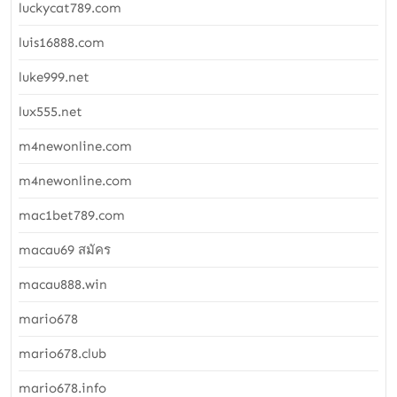
luckycat789.com
luis16888.com
luke999.net
lux555.net
m4newonline.com
m4newonline.com
mac1bet789.com
macau69 สมัคร
macau888.win
mario678
mario678.club
mario678.info