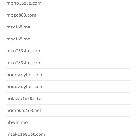
mono16888.com
moza888.com
msx168.me
msx168.me
mun789slot.com
mun789slot.com
nagawaybet.com
nagawaybet.com
nakoya1688.site
namoufa168.net
nbwin.me
niseko168bet.com