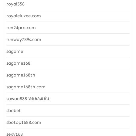
royal558
royaleluxee.com
run24pro.com
runway789s.com
sagame
sagame168
sagame168th
sagame168th.com
sawan888 ทดลองเล่น
sbobet
sbotop1688.com
sexy168