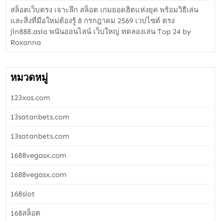
สล็อตเว็บตรง เจาะลึก สล็อต เกมยอดฮิตแห่งยุค พร้อมวิธีเล่น
และสิ่งที่มือใหม่ต้องรู้ 8 กรกฎาคม 2569 เวปไซต์ ตรง
jin888.asia พนันออนไลน์ เว็บใหญ่ ทดลองเล่น Top 24 by
Roxanna
หมวดหมู่
123xos.com
13satanbets.com
13satanbets.com
1688vegasx.com
1688vegasx.com
168slot
168สล็อต