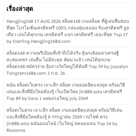
เรื่องล่าสุด
Hengjing168 17 AUG 2026 สล็อต168 เกมสล็อต ที่ผู้เล่นชื่นชอบ
ที่สุด โปรโมชั่นเครดิตฟรี 100% กล่องสุ่มเฮงเฮง รับเครดิตฟรี ยูส
เดียว เล่นได้ทุกเกม เครดิตฟรี แจก เครดิตฟรี เยอะที่สุด Top 17
by Sterling Hengjing168d.com
สล็อต168 ความพรีเมียมที่เข้าถึงได้จริง ลุ้นกงล้อมหาเศรษฐี
สะสมเพชร เล่นลื่น ไม่มีสะดุด คัดมาแล้ว เล่นได้ทุกเกม
สล็อต168 สมัครง่าย ลุ้นรางวัลใหญ่ได้ทันที Top 39 by Joycelyn
Tangtem168e.com 3 ก.ย. 26
พนัน สล็อตเว็บตรง เจาะลึก สล็อต เกมยอดฮิตแห่งยุค พร้อมวิธี
เล่นและสิ่งที่มือใหม่ต้องรู้ เว็บเปิดใหม่ jin888.asia เครดิตฟรี
Top 89 by Sara 1 websiteใหญ่ July 2569
สล็อตเว็บตรง เจาะลึก สล็อต เกมยอดฮิตแห่งยุค พร้อมวิธีเล่น
และสิ่งที่มือใหม่ต้องรู้ 8 กรกฎาคม 2569 เวปไซต์ ตรง
jin888.asia พนันออนไลน์ เว็บใหญ่ ทดลองเล่น Top 24 by
Roxanna