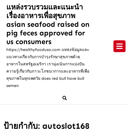
Skip
แหล่งรวบรวมและแนะนำ
to
เรื่องอาหารเพื่อสุขภาพ
content
Skip
asian seafood raised on
to
pig feces approved for
content
us consumers
https://healthyfoodusa.com แหล่งข้อมูลและ
แนวทางเกี่ยวกับการบำรุงรักษาสุขภาพด้วย
อาหารในสหรัฐอเมริกา เรามุ่งเน้นการแบ่งปัน
ความรู้เกี่ยวกับภาวะโภชนาการและอาหารที่เพื่อ
สุขภาพในทุกเพศวัย does red bull have bull
semen
ป้ายกำกับ:
autoslot168