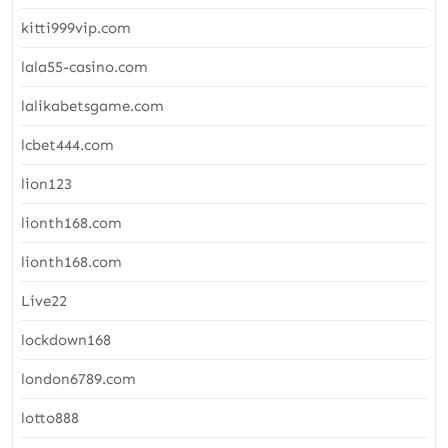
kitti999vip.com
lala55-casino.com
lalikabetsgame.com
lcbet444.com
lion123
lionth168.com
lionth168.com
Live22
lockdown168
london6789.com
lotto888