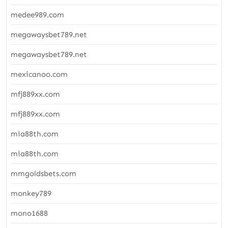
medee989.com
megawaysbet789.net
megawaysbet789.net
mexicanoo.com
mfj889xx.com
mfj889xx.com
mia88th.com
mia88th.com
mmgoldsbets.com
monkey789
mono1688