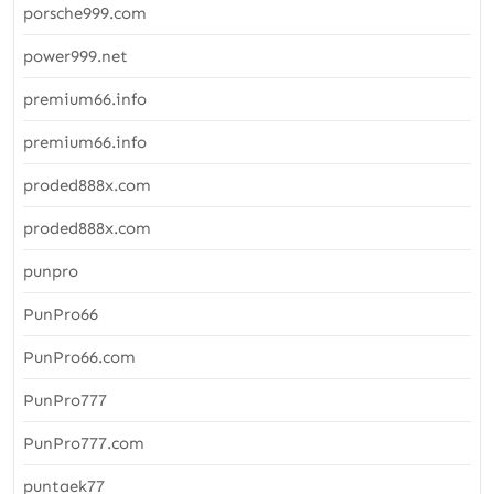
porsche999.com
power999.net
premium66.info
premium66.info
proded888x.com
proded888x.com
punpro
PunPro66
PunPro66.com
PunPro777
PunPro777.com
puntaek77