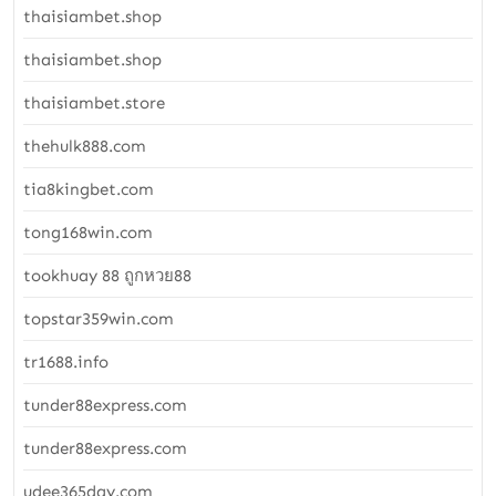
thaisiambet.shop
thaisiambet.shop
thaisiambet.store
thehulk888.com
tia8kingbet.com
tong168win.com
tookhuay 88 ถูกหวย88
topstar359win.com
tr1688.info
tunder88express.com
tunder88express.com
udee365day.com