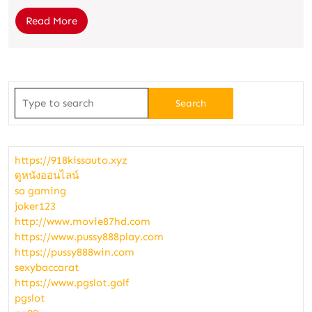
จริง
Read
วอล
Read More
More
เลท
ก็ได้
แตก
Search
ตอน
for:
เล่น
เพ
https://918kissauto.xyz
ลินๆ
ดูหนังออนไลน์
Top
sa gaming
joker123
63
http://www.movie87hd.com
by
https://www.pussy888play.com
Shiela
https://pussy888win.com
sexybaccarat
https://www.pgslot.golf
pgslot