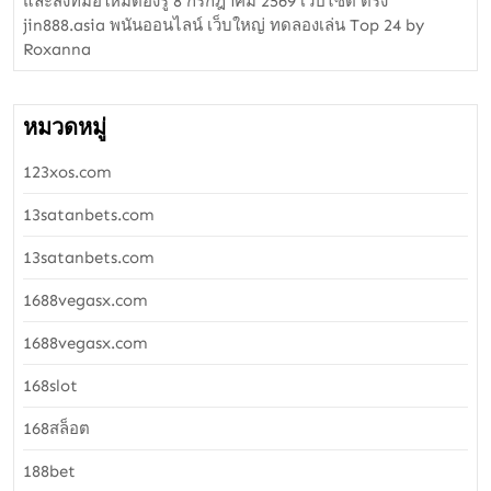
และสิ่งที่มือใหม่ต้องรู้ 8 กรกฎาคม 2569 เวปไซต์ ตรง
jin888.asia พนันออนไลน์ เว็บใหญ่ ทดลองเล่น Top 24 by
Roxanna
หมวดหมู่
123xos.com
13satanbets.com
13satanbets.com
1688vegasx.com
1688vegasx.com
168slot
168สล็อต
188bet