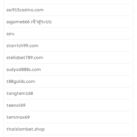
ssc915casino.com
ssgame666 เข้าสู่ระบบ
ssru
starrich99.com
stellabet789.com
sudyod888s.com
t88golds.com
tangtem168
teenoi69
temmax69
thaisiambet.shop