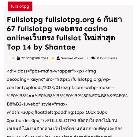
fullslotpg
Fullslotpg fullslotpg.org 6 กันยา
67 fullslotpg webตรง casino
onlineเว็บตรง fullslot ใหม่ล่าสุด
Fullslotpg
Top 14 by Shantae
fullslotpg.org
27 กรกฎาคม 2024
Samuel Wood
0 Comments
6
Samuel
Wood
<div class="pbs-main-wrapper"><p><img
กันยา
decoding="async" src="https://fullslotpg.org/wp-
67
content/uploads/2023/01/ezgif.com-webp-maker-
fullslotpg
%E0%B8%AA%E0%B8%B3%E0%B9%80%E0%B8%99%E0%
webตรง
B8%B2-1.webp" style="max-
casino
width:430px;float:left;padding:10px 10px 10px
onlineเว็บ
0px;border:0px;"/>FULLSLOTPG สล็อตเว็บตรงไม่ผ่าน
ตรง
เอเย่นต์ ไม่ผ่านตัวกลาง เว็บไซต์ตรงแท้แตกง่ายที่คุณจะต้อง