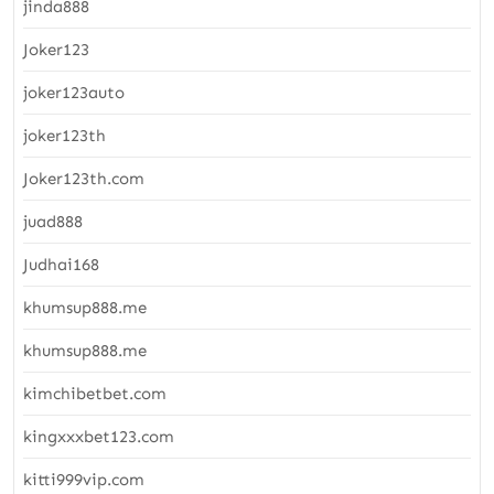
jinda888
Joker123
joker123auto
joker123th
Joker123th.com
juad888
Judhai168
khumsup888.me
khumsup888.me
kimchibetbet.com
kingxxxbet123.com
kitti999vip.com