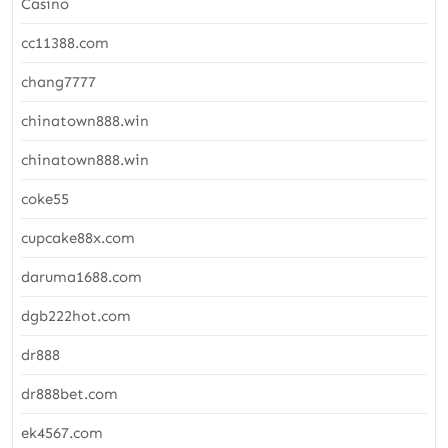
Casino
cc11388.com
chang7777
chinatown888.win
chinatown888.win
coke55
cupcake88x.com
daruma1688.com
dgb222hot.com
dr888
dr888bet.com
ek4567.com