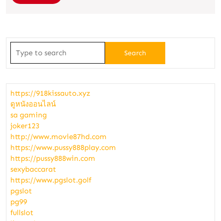
More
Anitra
fullslot
fullslot
Search
20
for:
มกราคม
24
https://918kissauto.xyz
ดูหนังออนไลน์
sa gaming
joker123
http://www.movie87hd.com
https://www.pussy888play.com
https://pussy888win.com
sexybaccarat
https://www.pgslot.golf
pgslot
pg99
fullslot