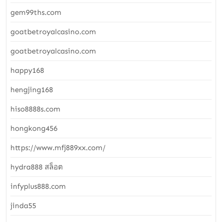
gem99ths.com
goatbetroyalcasino.com
goatbetroyalcasino.com
happy168
hengjing168
hiso8888s.com
hongkong456
https://www.mfj889xx.com/
hydra888 สล็อต
infyplus888.com
jinda55