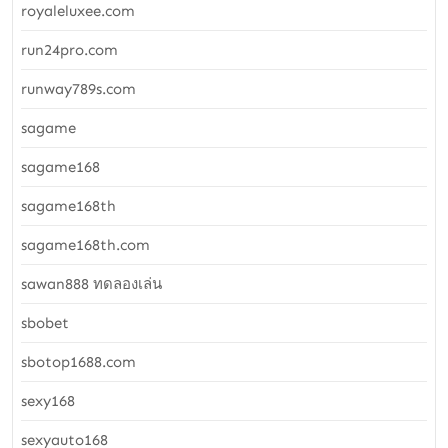
royaleluxee.com
run24pro.com
runway789s.com
sagame
sagame168
sagame168th
sagame168th.com
sawan888 ทดลองเล่น
sbobet
sbotop1688.com
sexy168
sexyauto168