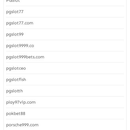
PGSlot
pgslot77
pgslot77.com
pgslot99
pgslot9999.co
pgslot999bets.com
pgslotceo
pgslotfish
pgslotth
play97vip.com
pokbet88
porsche999.com