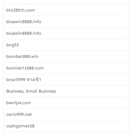
bio285th.com
bluewin8888.info
bluewin8888.info
bng55
bombet888.win
boonlert1688.com
brazil999 ทางเข้า
Business, Small Business
bwvip4.com
carlo999.net
cashgame168