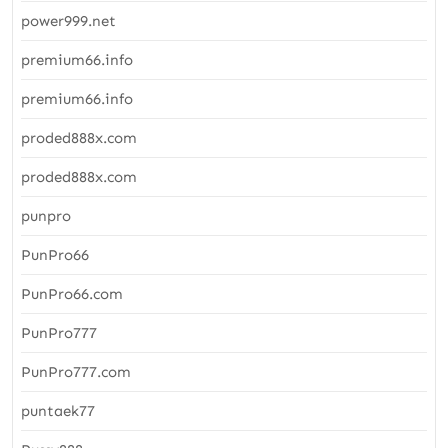
power999.net
premium66.info
premium66.info
proded888x.com
proded888x.com
punpro
PunPro66
PunPro66.com
PunPro777
PunPro777.com
puntaek77