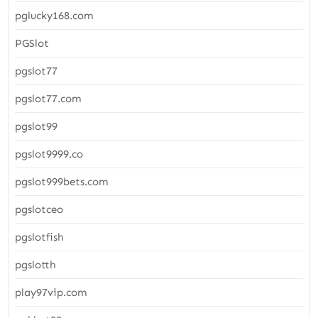
pglucky168.com
PGSlot
pgslot77
pgslot77.com
pgslot99
pgslot9999.co
pgslot999bets.com
pgslotceo
pgslotfish
pgslotth
play97vip.com