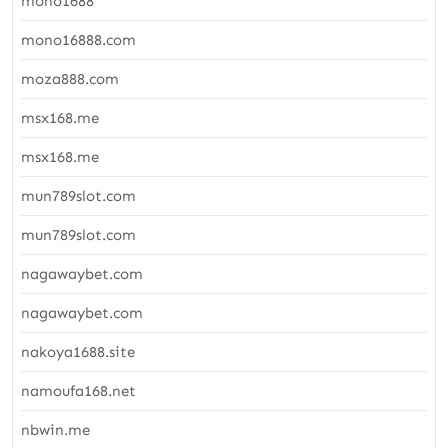
mono1688
mono16888.com
moza888.com
msx168.me
msx168.me
mun789slot.com
mun789slot.com
nagawaybet.com
nagawaybet.com
nakoya1688.site
namoufa168.net
nbwin.me