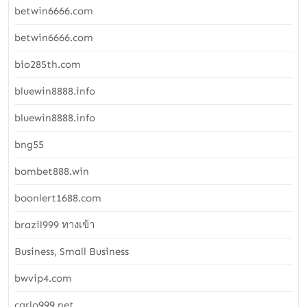
betwin6666.com
betwin6666.com
bio285th.com
bluewin8888.info
bluewin8888.info
bng55
bombet888.win
boonlert1688.com
brazil999 ทางเข้า
Business, Small Business
bwvip4.com
carlo999.net