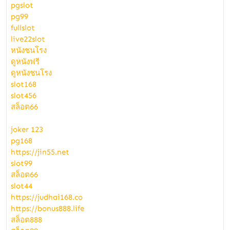
ลอง
pgslot
เล่น
pg99
fullslot
สัก
live22slot
ครั้ง
หนังชนโรง
ดูหนังฟรี
ธันวาคม
ดูหนังชนโรง
68
slot168
slot456
สล็อต66
joker 123
pg168
https://jin55.net
slot99
สล็อต66
slot44
https://judhai168.co
https://bonus888.life
สล็อต888