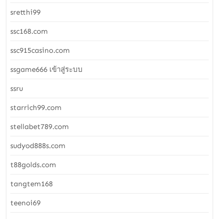
sretthi99
ssc168.com
ssc915casino.com
ssgame666 เข้าสู่ระบบ
ssru
starrich99.com
stellabet789.com
sudyod888s.com
t88golds.com
tangtem168
teenoi69