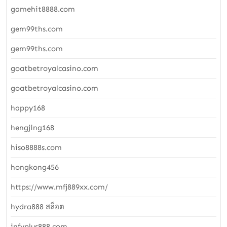
gamehit8888.com
gem99ths.com
gem99ths.com
goatbetroyalcasino.com
goatbetroyalcasino.com
happy168
hengjing168
hiso8888s.com
hongkong456
https://www.mfj889xx.com/
hydra888 สล็อต
infyplus888.com