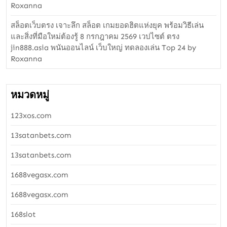
Roxanna
สล็อตเว็บตรง เจาะลึก สล็อต เกมยอดฮิตแห่งยุค พร้อมวิธีเล่น
และสิ่งที่มือใหม่ต้องรู้ 8 กรกฎาคม 2569 เวปไซต์ ตรง
jin888.asia พนันออนไลน์ เว็บใหญ่ ทดลองเล่น Top 24 by
Roxanna
หมวดหมู่
123xos.com
13satanbets.com
13satanbets.com
1688vegasx.com
1688vegasx.com
168slot