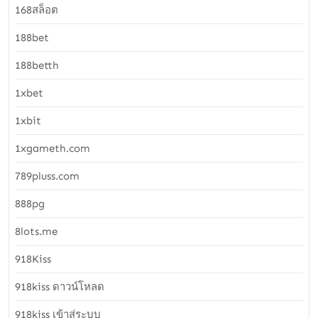
168สล็อต
188bet
188betth
1xbet
1xbit
1xgameth.com
789pluss.com
888pg
8lots.me
918Kiss
918kiss ดาวน์โหลด
918kiss เข้าสู่ระบบ