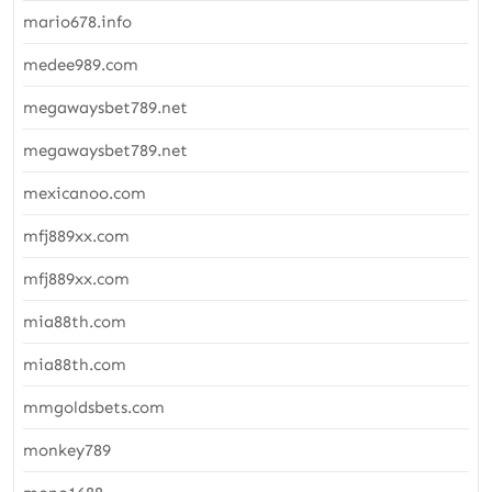
mario678.info
medee989.com
megawaysbet789.net
megawaysbet789.net
mexicanoo.com
mfj889xx.com
mfj889xx.com
mia88th.com
mia88th.com
mmgoldsbets.com
monkey789