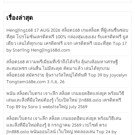
เรื่องล่าสุด
Hengjing168 17 AUG 2026 สล็อต168 เกมสล็อต ที่ผู้เล่นชื่นชอบ
ที่สุด โปรโมชั่นเครดิตฟรี 100% กล่องสุ่มเฮงเฮง รับเครดิตฟรี ยูส
เดียว เล่นได้ทุกเกม เครดิตฟรี แจก เครดิตฟรี เยอะที่สุด Top 17
by Sterling Hengjing168d.com
สล็อต168 ความพรีเมียมที่เข้าถึงได้จริง ลุ้นกงล้อมหาเศรษฐี
สะสมเพชร เล่นลื่น ไม่มีสะดุด คัดมาแล้ว เล่นได้ทุกเกม
สล็อต168 สมัครง่าย ลุ้นรางวัลใหญ่ได้ทันที Top 39 by Joycelyn
Tangtem168e.com 3 ก.ย. 26
พนัน สล็อตเว็บตรง เจาะลึก สล็อต เกมยอดฮิตแห่งยุค พร้อมวิธี
เล่นและสิ่งที่มือใหม่ต้องรู้ เว็บเปิดใหม่ jin888.asia เครดิตฟรี
Top 89 by Sara 1 websiteใหญ่ July 2569
สล็อตเว็บตรง เจาะลึก สล็อต เกมยอดฮิตแห่งยุค พร้อมวิธีเล่น
และสิ่งที่มือใหม่ต้องรู้ 8 กรกฎาคม 2569 เวปไซต์ ตรง
jin888.asia พนันออนไลน์ เว็บใหญ่ ทดลองเล่น Top 24 by