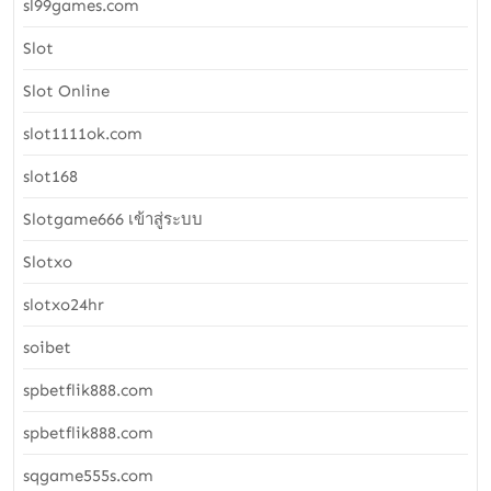
sl99games.com
Slot
Slot Online
slot1111ok.com
slot168
Slotgame666 เข้าสู่ระบบ
Slotxo
slotxo24hr
soibet
spbetflik888.com
spbetflik888.com
sqgame555s.com