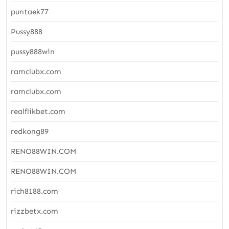
puntaek77
Pussy888
pussy888win
ramclubx.com
ramclubx.com
realflikbet.com
redkong89
RENO88WIN.COM
RENO88WIN.COM
rich8188.com
rizzbetx.com