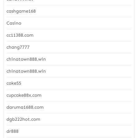
cashgame168
Casino
cc11388.com
chang7777
chinatown888.win
chinatown888.win
coke55
cupcake88x.com
daruma1688.com
dgb222hot.com
dr888