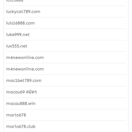
lotto888
luckycat789.com
luis16888.com
luke999.net
lux555.net
m4newonline.com
m4newonline.com
mac1bet789.com
macau69 สมัคร
macau888.win
mario678
mario678.club