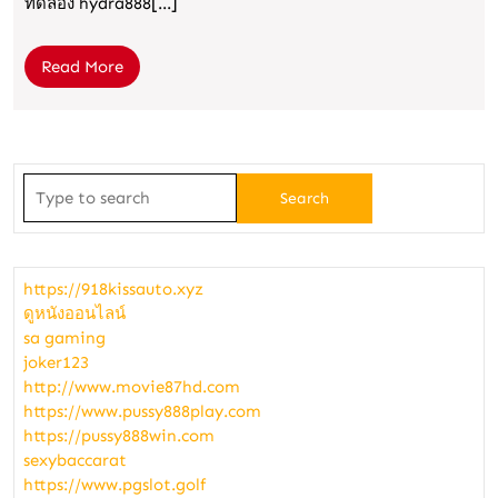
by
ทดลอง hydra888[...]
Chang
Read
3
Read More
More
hydra888
websiteแจก
หนัก
Search
รวม
for:
เกม
สล็อต
https://918kissauto.xyz
ยอด
ดูหนังออนไลน์
ฮิต
sa gaming
joker123
ที่
http://www.movie87hd.com
มือ
https://www.pussy888play.com
ใหม่
https://pussy888win.com
sexybaccarat
ต้อง
https://www.pgslot.golf