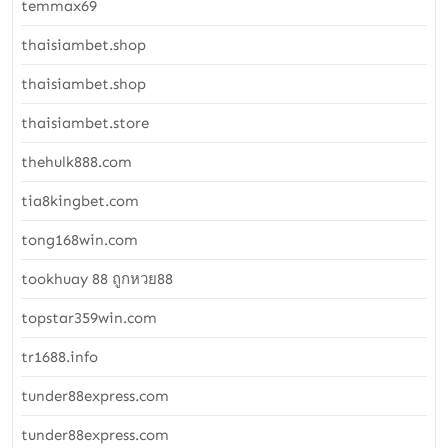
temmax69
thaisiambet.shop
thaisiambet.shop
thaisiambet.store
thehulk888.com
tia8kingbet.com
tong168win.com
tookhuay 88 ถูกหวย88
topstar359win.com
tr1688.info
tunder88express.com
tunder88express.com