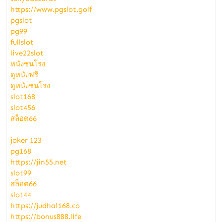
https://www.pgslot.golf
pgslot
pg99
fullslot
live22slot
หนังชนโรง
ดูหนังฟรี
ดูหนังชนโรง
slot168
slot456
สล็อต66
joker 123
pg168
https://jin55.net
slot99
สล็อต66
slot44
https://judhai168.co
https://bonus888.life