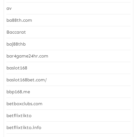
av
ba88th.com
Baccarat
baj88thb
bar4game24hr.com
baslot168
baslot168bet.com/
bbp168.me
betboxclubs.com
betflixtikto
betflixtikto.info