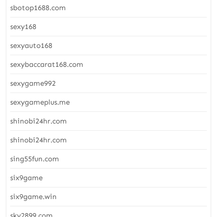
sbotop1688.com
sexy168
sexyauto168
sexybaccarat168.com
sexygame992
sexygameplus.me
shinobi24hr.com
shinobi24hr.com
sing55fun.com
six9game
six9game.win
sky2899.com