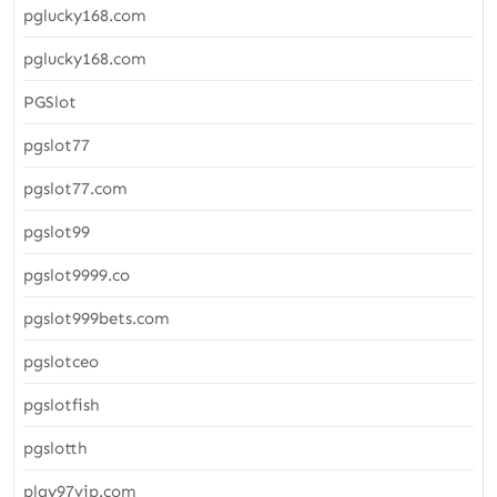
pglucky168.com
pglucky168.com
PGSlot
pgslot77
pgslot77.com
pgslot99
pgslot9999.co
pgslot999bets.com
pgslotceo
pgslotfish
pgslotth
play97vip.com