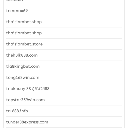
temmax69
thaisiambet.shop
thaisiambet.shop
thaisiambet.store
thehulk888.com
tia8kingbet.com
tong168win.com
tookhuay 88 ถูกหวย88
topstar359win.com
tr1688.info
tunder88express.com