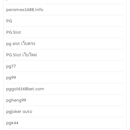
paramax1688.info
PG
PG Slot
pg slot เว็บตรง
PG Slot เว็บใหม่
pg77
pg99
pggold168bet.com
pgheng99
pgjoker auto
pgk44