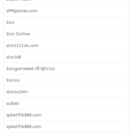
sl99games.com
Slot
Slot Online
slot1111ok.com
slot168
Slotgame666 เข้าสู่ระบบ
Slotxo
slotxo24hr
soibet
spbetflik888.com
spbetflik888.com