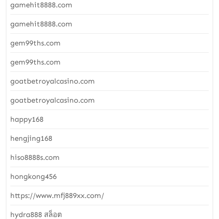
gamehit8888.com
gamehit8888.com
gem99ths.com
gem99ths.com
goatbetroyalcasino.com
goatbetroyalcasino.com
happy168
hengjing168
hiso8888s.com
hongkong456
https://www.mfj889xx.com/
hydra888 สล็อต