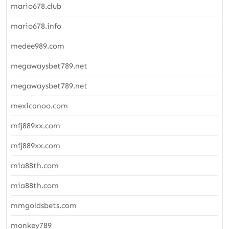
mario678.club
mario678.info
medee989.com
megawaysbet789.net
megawaysbet789.net
mexicanoo.com
mfj889xx.com
mfj889xx.com
mia88th.com
mia88th.com
mmgoldsbets.com
monkey789