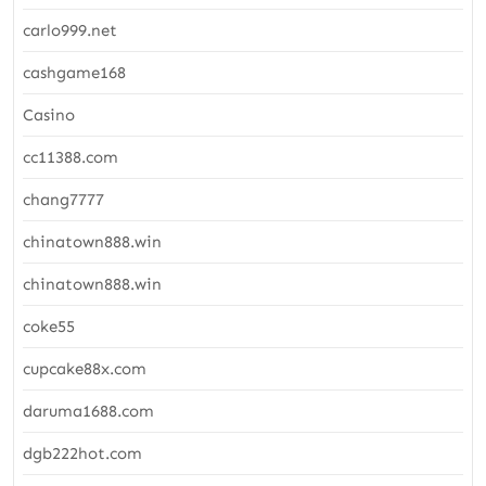
carlo999.net
cashgame168
Casino
cc11388.com
chang7777
chinatown888.win
chinatown888.win
coke55
cupcake88x.com
daruma1688.com
dgb222hot.com