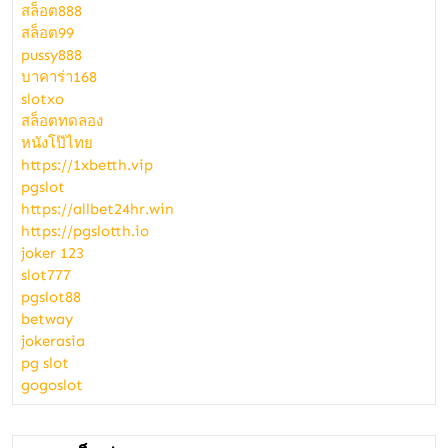
สล็อต888
สล็อต99
pussy888
บาคาร่า168
slotxo
สล็อตทดลอง
หนังโป๊ไทย
https://1xbetth.vip
pgslot
https://allbet24hr.win
https://pgslotth.io
joker 123
slot777
pgslot88
betway
jokerasia
pg slot
gogoslot