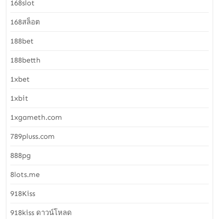
168slot
168สล็อต
188bet
188betth
1xbet
1xbit
1xgameth.com
789pluss.com
888pg
8lots.me
918Kiss
918kiss ดาวน์โหลด