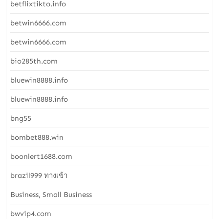
betflixtikto.info
betwin6666.com
betwin6666.com
bio285th.com
bluewin8888.info
bluewin8888.info
bng55
bombet888.win
boonlert1688.com
brazil999 ทางเข้า
Business, Small Business
bwvip4.com