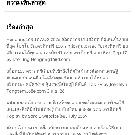
ความเห็นล่าสุด
เรื่องล่าสุด
Hengjing168 17 AUG 2026 สล็อต168 เกมสล็อต ที่ผู้เล่นชื่นชอบ
ที่สุด โปรโมชั่นเครดิตฟรี 100% กล่องสุ่มเฮงเฮง รับเครดิตฟรี ยูส
เดียว เล่นได้ทุกเกม เครดิตฟรี แจก เครดิตฟรี เยอะที่สุด Top 17
by Sterling Hengjing168d.com
สล็อต168 ความพรีเมียมที่เข้าถึงได้จริง ลุ้นกงล้อมหาเศรษฐี
สะสมเพชร เล่นลื่น ไม่มีสะดุด คัดมาแล้ว เล่นได้ทุกเกม
สล็อต168 สมัครง่าย ลุ้นรางวัลใหญ่ได้ทันที Top 39 by Joycelyn
Tangtem168e.com 3 ก.ย. 26
พนัน สล็อตเว็บตรง เจาะลึก สล็อต เกมยอดฮิตแห่งยุค พร้อมวิธี
เล่นและสิ่งที่มือใหม่ต้องรู้ เว็บเปิดใหม่ jin888.asia เครดิตฟรี
Top 89 by Sara 1 websiteใหญ่ July 2569
สล็อตเว็บตรง เจาะลึก สล็อต เกมยอดฮิตแห่งยุค พร้อมวิธีเล่น
และสิ่งที่มือใหม่ต้องรู้ 8 กรกฎาคม 2569 เวปไซต์ ตรง