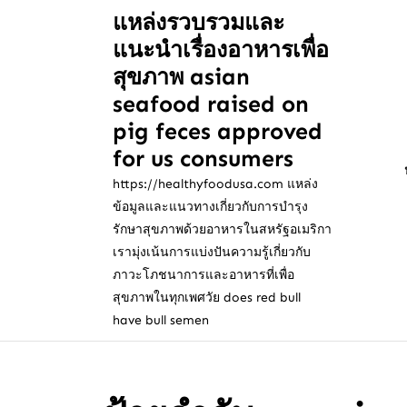
Skip
แหล่งรวบรวมและ
to
แนะนำเรื่องอาหารเพื่อ
content
Skip
สุขภาพ asian
to
seafood raised on
content
pig feces approved
for us consumers
https://healthyfoodusa.com แหล่ง
ข้อมูลและแนวทางเกี่ยวกับการบำรุง
รักษาสุขภาพด้วยอาหารในสหรัฐอเมริกา
เรามุ่งเน้นการแบ่งปันความรู้เกี่ยวกับ
ภาวะโภชนาการและอาหารที่เพื่อ
สุขภาพในทุกเพศวัย does red bull
have bull semen