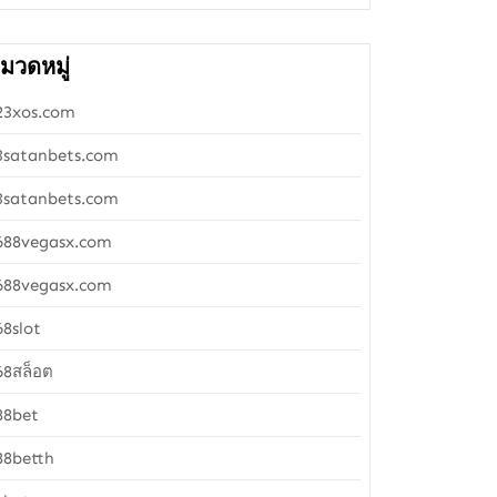
มวดหมู่
23xos.com
3satanbets.com
3satanbets.com
688vegasx.com
688vegasx.com
68slot
68สล็อต
88bet
88betth