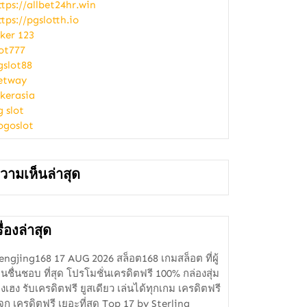
ttps://allbet24hr.win
ttps://pgslotth.io
oker 123
lot777
gslot88
etway
okerasia
g slot
ogoslot
วามเห็นล่าสุด
รื่องล่าสุด
engjing168 17 AUG 2026 สล็อต168 เกมสล็อต ที่ผู้
่นชื่นชอบ ที่สุด โปรโมชั่นเครดิตฟรี 100% กล่องสุ่ม
งเฮง รับเครดิตฟรี ยูสเดียว เล่นได้ทุกเกม เครดิตฟรี
จก เครดิตฟรี เยอะที่สุด Top 17 by Sterling