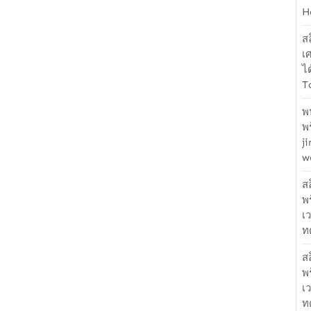
H
สล
เ
ไ
T
พ
พร
j
w
ส
พร
เ
ท
ส
พร
เ
ท