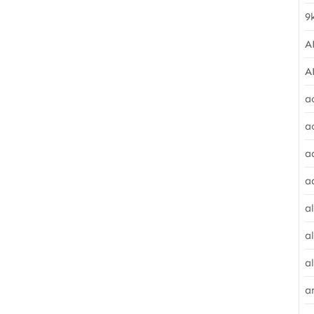
9
A
A
a
a
a
a
a
a
a
a