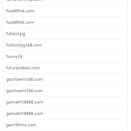
fox689ok.com
fox689ok.com
fullslotpg
fullslotpg168.com
funny18
future24bet.com
gachawin168.com
gachawin168.com
gamehit8888.com
gamehit8888.com
gem99ths.com