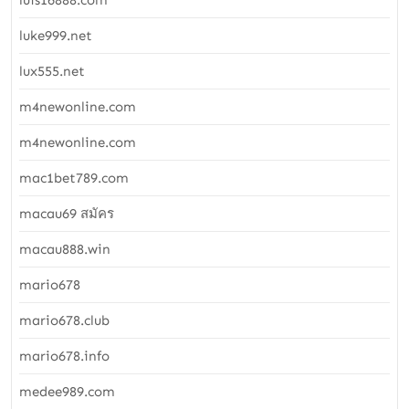
luis16888.com
luke999.net
lux555.net
m4newonline.com
m4newonline.com
mac1bet789.com
macau69 สมัคร
macau888.win
mario678
mario678.club
mario678.info
medee989.com