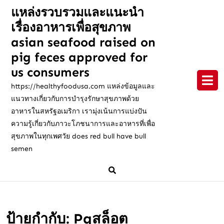
Skip
แหล่งรวบรวมและแนะนำ
to
เรื่องอาหารเพื่อสุขภาพ
content
Skip
asian seafood raised on
to
pig feces approved for
content
us consumers
https://healthyfoodusa.com แหล่งข้อมูลและ
แนวทางเกี่ยวกับการบำรุงรักษาสุขภาพด้วย
อาหารในสหรัฐอเมริกา เรามุ่งเน้นการแบ่งปัน
ความรู้เกี่ยวกับภาวะโภชนาการและอาหารที่เพื่อ
สุขภาพในทุกเพศวัย does red bull have bull
semen
ป้ายกำกับ:
Pgสล็อต