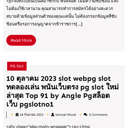
จี
<p>ลงทะเบียนเป็นสมาชิกกับ พีจีสล็อต ไม่มีความซับซ้อน และ
สล
ไม่ต้องใช้เวลานาน คุณสามารถทำการสมัครได้อย่างสะดวก
สบายด้วยข้อมูลส่วนตัวของคุณแค่นั้น ไม่ต้องกรอกข้อมูลที่ซับ
ท
ซ้อนหรือรอการอนุญาตจากข้าราชการ[...]
ก
ส
Read
Read More
ไม
More
เด
พี
PG Slot
จี
10 ตุลาคม 2023 slot webpg slot
สล
ทดลองเล่น พนันเว็บตรง pg slot ใหม่
หา
ล่าสุด Top 91 by Angie Pgสล็อต
จ่
10
เว็บ pgslotno1
ค่
ตุลาคม
ไ
18 กันยายน 2023
Samuel Wood
0 Comments
2023
Samuel
ได
Wood
<div class="pbs-main-wrapper"><p><img