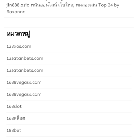
jin888.asia พนันออนไลน์ เว็บใหญ่ ทดลองเล่น Top 24 by
Roxanna
หมวดหมู่
123xos.com
13satanbets.com
13satanbets.com
1688vegasx.com
1688vegasx.com
168slot
168สล็อต
188bet