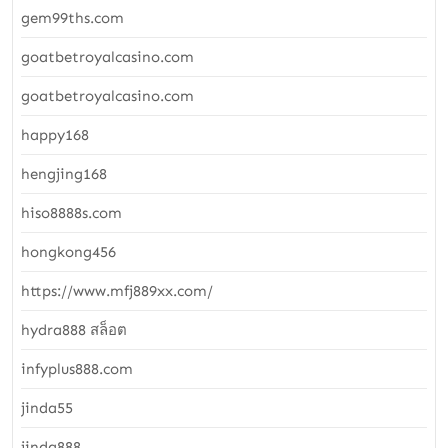
gem99ths.com
goatbetroyalcasino.com
goatbetroyalcasino.com
happy168
hengjing168
hiso8888s.com
hongkong456
https://www.mfj889xx.com/
hydra888 สล็อต
infyplus888.com
jinda55
jinda888