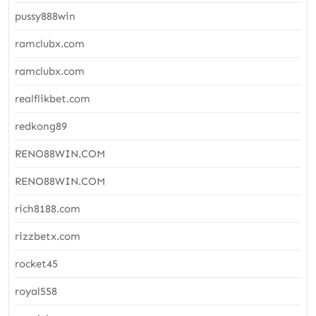
pussy888win
ramclubx.com
ramclubx.com
realflikbet.com
redkong89
RENO88WIN.COM
RENO88WIN.COM
rich8188.com
rizzbetx.com
rocket45
royal558