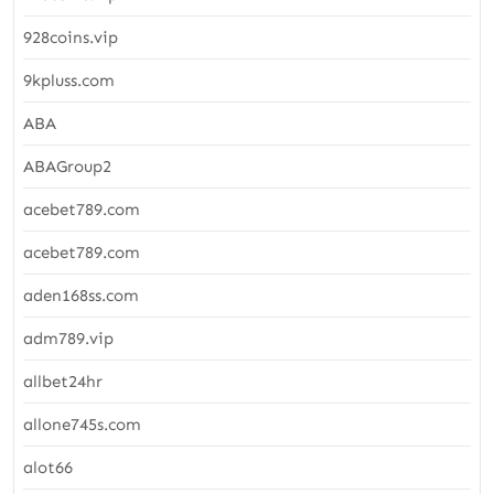
928coins.vip
9kpluss.com
ABA
ABAGroup2
acebet789.com
acebet789.com
aden168ss.com
adm789.vip
allbet24hr
allone745s.com
alot66