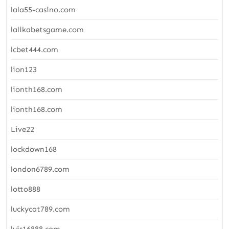
lala55-casino.com
lalikabetsgame.com
lcbet444.com
lion123
lionth168.com
lionth168.com
Live22
lockdown168
london6789.com
lotto888
luckycat789.com