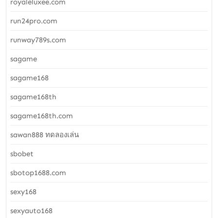
royaleluxee.com
run24pro.com
runway789s.com
sagame
sagame168
sagame168th
sagame168th.com
sawan888 ทดลองเล่น
sbobet
sbotop1688.com
sexy168
sexyauto168