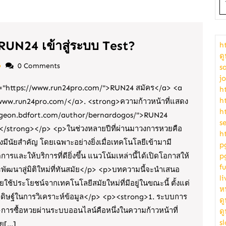
fo
Are
RUN24 เข้าสู่ระบบ Test?
h
ด
you
0 Comments
s
able
muel
j
ood
="https://www.run24pro.com/">RUN24 สมัคร</a> <a
to
h
h
www.run24pro.com/</a>. <strong>ความก้าวหน้าที่แสดง
Pass
h
/pigeon.bdfort.com/author/bernardogos/">RUN24
The
s
ี</strong></p> <p>ในช่วงหลายปีที่ผ่านมาวงการหวยคือ
RUN24
h
งมีนัยสำคัญ โดยเฉพาะอย่างยิ่งเมื่อเทคโนโลยีเข้ามามี
p
เข้า
ละให้บริการที่ดียิ่งขึ้น แนวโน้มเหล่านี้ได้เปิดโอกาสให้
p
สู่
fu
พัฒนาสู่มิติใหม่ที่ทันสมัย</p> <p>บทความนี้จะนำเสนอ
l
ระบบ
ช้ประโยชน์จากเทคโนโลยีสมัยใหม่ที่มีอยู่ในขณะนี้ ตั้งแต่
ห
Test?
ดิษฐ์ในการวิเคราะห์ข้อมูล</p> <p><strong>1. ระบบการ
ดู
การซื้อหวยผ่านระบบออนไลน์คือหนึ่งในความก้าวหน้าที่
ด
s
[...]