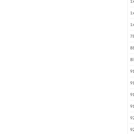
1
1
1
7
8
8
9
9
91
9
9
9