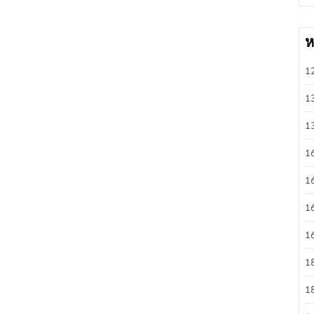
ห
1
1
1
1
1
1
1
1
1