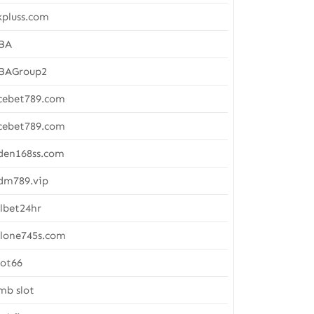
kpluss.com
BA
BAGroup2
cebet789.com
cebet789.com
den168ss.com
dm789.vip
llbet24hr
llone745s.com
lot66
mb slot