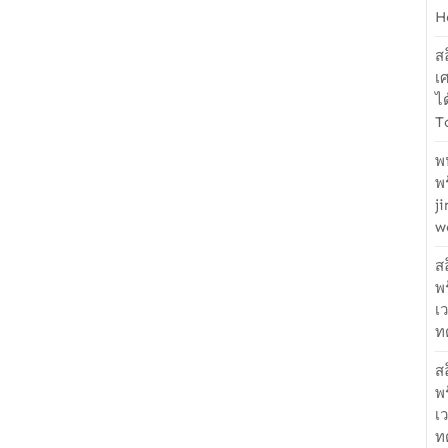
H
สล
เ
ไ
T
พ
พร
j
w
ส
พร
เ
ท
ส
พร
เ
ท