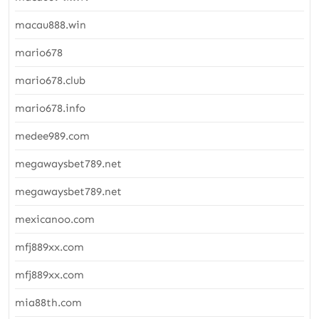
macau888.win
mario678
mario678.club
mario678.info
medee989.com
megawaysbet789.net
megawaysbet789.net
mexicanoo.com
mfj889xx.com
mfj889xx.com
mia88th.com