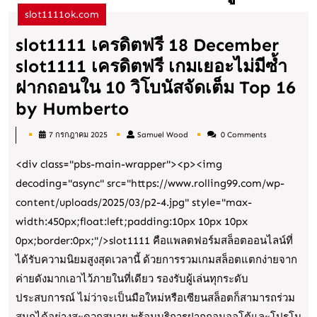
slot1111ok.com
slot1111 เครดิตฟรี 18 December
slot1111 เครดิตฟรี เกมเยอะไม่มีซ้ำ
ฝากถอนใน 10 วิโบนัสจัดเต็ม Top 16
slot1111
by Humberto
เครดิต
7 กรกฎาคม 2025
Samuel Wood
0 Comments
ฟรี
Samuel
Wood
<div class="pbs-main-wrapper"><p><img
18
decoding="async" src="https://www.rolling99.com/wp-
December
content/uploads/2025/03/p2-4.jpg" style="max-
slot1111
width:450px;float:left;padding:10px 10px 10px
เครดิต
0px;border:0px;"/>slot1111 คือแพลตฟอร์มสล็อตออนไลน์ที่
ฟรี
ได้รับความนิยมสูงสุดเวลานี้ ด้วยการรวมเกมสล็อตแตกง่ายจาก
เกม
ค่ายดังมากเอาไว้ภายในที่เดียว รองรับผู้เล่นทุกระดับ
เยอะ
ประสบการณ์ ไม่ว่าจะเป็นมือใหม่หรือเซียนสล็อตก็สามารถร่วม