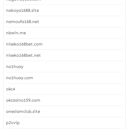
nakoya1688.site
namoufa168.net
nbwin.me
niseko168bet.com
niseko168bet.net
no1huay
no1huay.com
okc4
okcasino159.com
onesiamclub.site
p2vvip