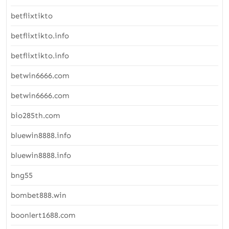
betflixtikto
betflixtikto.info
betflixtikto.info
betwin6666.com
betwin6666.com
bio285th.com
bluewin8888.info
bluewin8888.info
bng55
bombet888.win
boonlert1688.com