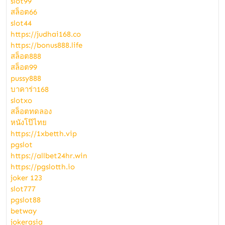
slot99
สล็อต66
slot44
https://judhai168.co
https://bonus888.life
สล็อต888
สล็อต99
pussy888
บาคาร่า168
slotxo
สล็อตทดลอง
หนังโป๊ไทย
https://1xbetth.vip
pgslot
https://allbet24hr.win
https://pgslotth.io
joker 123
slot777
pgslot88
betway
jokerasia