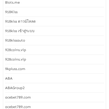
8lots.me
918Kiss
918kiss ดาวน์โหลด
918kiss เข้าสู่ระบบ
918kissauto
928coins.vip
928coins.vip
9kpluss.com
ABA
ABAGroup2
acebet789.com
acebet789.com