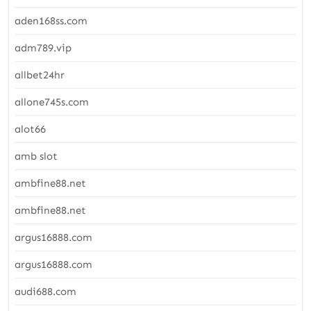
aden168ss.com
adm789.vip
allbet24hr
allone745s.com
alot66
amb slot
ambfine88.net
ambfine88.net
argus16888.com
argus16888.com
audi688.com