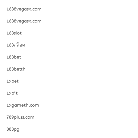
1688vegasx.com
1688vegasx.com
168slot
168สล็อต
188bet
188betth
1xbet
1xbit
1xgameth.com
789pluss.com
888pg