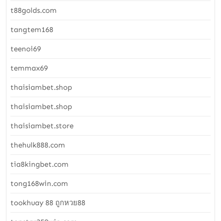
t88golds.com
tangtem168
teenoi69
temmax69
thaisiambet.shop
thaisiambet.shop
thaisiambet.store
thehulk888.com
tia8kingbet.com
tong168win.com
tookhuay 88 ถูกหวย88