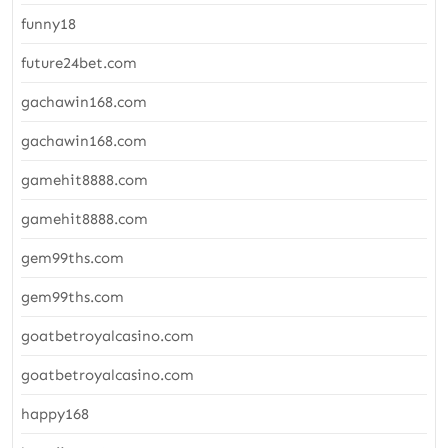
funny18
future24bet.com
gachawin168.com
gachawin168.com
gamehit8888.com
gamehit8888.com
gem99ths.com
gem99ths.com
goatbetroyalcasino.com
goatbetroyalcasino.com
happy168