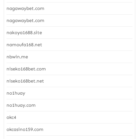
nagawaybet.com
nagawaybet.com
nakoya1688.site
namoufa168.net
nbwin.me
niseko168bet.com
niseko168bet.net
no1huay
no1huay.com
okc4
okcasino159.com