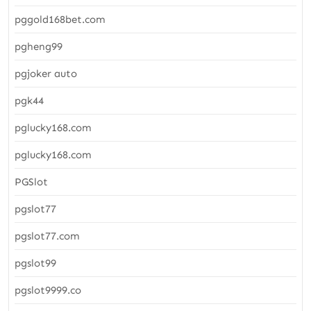
pggold168bet.com
pgheng99
pgjoker auto
pgk44
pglucky168.com
pglucky168.com
PGSlot
pgslot77
pgslot77.com
pgslot99
pgslot9999.co