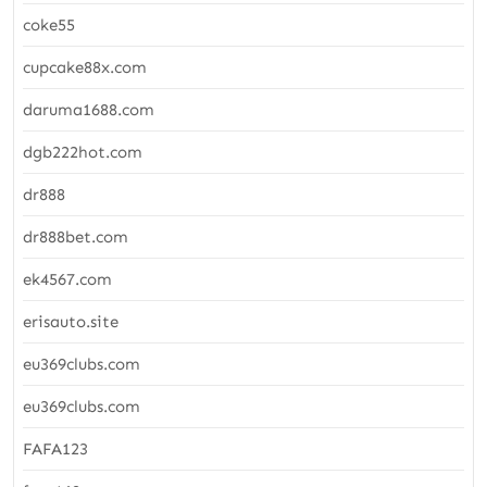
coke55
cupcake88x.com
daruma1688.com
dgb222hot.com
dr888
dr888bet.com
ek4567.com
erisauto.site
eu369clubs.com
eu369clubs.com
FAFA123