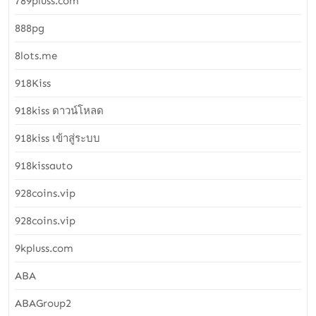
789pluss.com
888pg
8lots.me
918Kiss
918kiss ดาวน์โหลด
918kiss เข้าสู่ระบบ
918kissauto
928coins.vip
928coins.vip
9kpluss.com
ABA
ABAGroup2