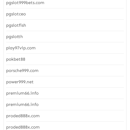
pgslot999bets.com
pgslotceo
pgslotfish
pgslotth
play97vip.com
pokbet88
porsche999.com
power999.net
premium66.info
premium66.info
proded888x.com
proded888x.com