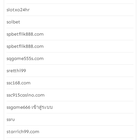
slotxo24hr
soibet
spbetflik888.com
spbetflik888.com
sqgame555s.com
sretthi99
ssc168.com
ssc915casino.com
ssgame666 เข้าสู่ระบบ
ssru
starrich99.com