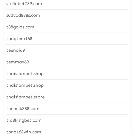
stellabet789.com
sudyod888s.com
t88golds.com
tangtem168
teenoi69
temmax69
thaisiambet.shop
thaisiambet.shop
thaisiambet.store
thehulk888.com
tia8kingbet.com
tong168win.com