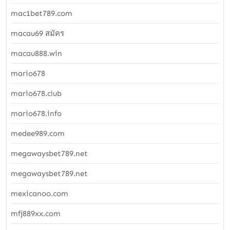
mac1bet789.com
macau69 สมัคร
macau888.win
mario678
mario678.club
mario678.info
medee989.com
megawaysbet789.net
megawaysbet789.net
mexicanoo.com
mfj889xx.com