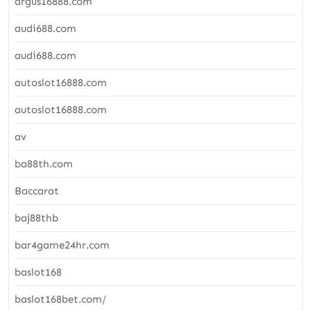
argus16888.com
audi688.com
audi688.com
autoslot16888.com
autoslot16888.com
av
ba88th.com
Baccarat
baj88thb
bar4game24hr.com
baslot168
baslot168bet.com/