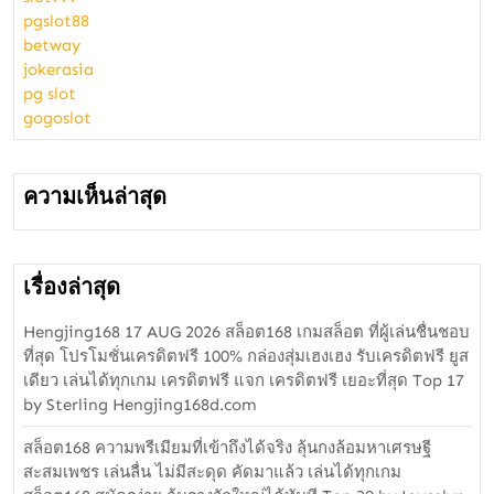
อุปกรณ์}
pgslot88
{ไม่
betway
jokerasia
เด้ง
pg slot
ไม่
gogoslot
หลุด
กลาง
ความเห็นล่าสุด
เกม}
Top
27
เรื่องล่าสุด
by
Hengjing168 17 AUG 2026 สล็อต168 เกมสล็อต ที่ผู้เล่นชื่นชอบ
Henry
ที่สุด โปรโมชั่นเครดิตฟรี 100% กล่องสุ่มเฮงเฮง รับเครดิตฟรี ยูส
เดียว เล่นได้ทุกเกม เครดิตฟรี แจก เครดิตฟรี เยอะที่สุด Top 17
by Sterling Hengjing168d.com
สล็อต168 ความพรีเมียมที่เข้าถึงได้จริง ลุ้นกงล้อมหาเศรษฐี
สะสมเพชร เล่นลื่น ไม่มีสะดุด คัดมาแล้ว เล่นได้ทุกเกม