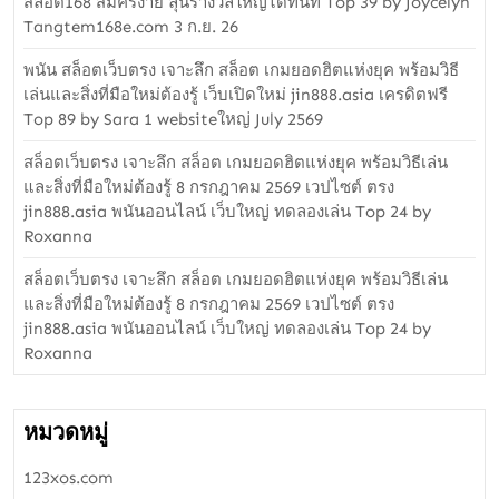
สล็อต168 สมัครง่าย ลุ้นรางวัลใหญ่ได้ทันที Top 39 by Joycelyn
Tangtem168e.com 3 ก.ย. 26
พนัน สล็อตเว็บตรง เจาะลึก สล็อต เกมยอดฮิตแห่งยุค พร้อมวิธี
เล่นและสิ่งที่มือใหม่ต้องรู้ เว็บเปิดใหม่ jin888.asia เครดิตฟรี
Top 89 by Sara 1 websiteใหญ่ July 2569
สล็อตเว็บตรง เจาะลึก สล็อต เกมยอดฮิตแห่งยุค พร้อมวิธีเล่น
และสิ่งที่มือใหม่ต้องรู้ 8 กรกฎาคม 2569 เวปไซต์ ตรง
jin888.asia พนันออนไลน์ เว็บใหญ่ ทดลองเล่น Top 24 by
Roxanna
สล็อตเว็บตรง เจาะลึก สล็อต เกมยอดฮิตแห่งยุค พร้อมวิธีเล่น
และสิ่งที่มือใหม่ต้องรู้ 8 กรกฎาคม 2569 เวปไซต์ ตรง
jin888.asia พนันออนไลน์ เว็บใหญ่ ทดลองเล่น Top 24 by
Roxanna
หมวดหมู่
123xos.com