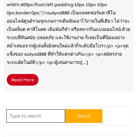
sudyod888
width:400px;float:left;padding:10px 10px 10px
เข้า
0px;border:0px;"/>sudyod888 เป็นแพลตฟอร์มคาสิโน
สู่
ออนไลน์ศูนย์รวมทุกเกมการเดิมพันเอาไว้ภายในที่เดียว ไม่ว่าจะ
ระบบ
เป็นสล็อต คาสิโนสด เดิมพันกีฬา หรือสลากกินแบ่งออนไลน์ ด้วย
{โปร
ระบบที่ทันสมัย ปลอดภัย และใช้งานง่าย ก็เลยเป็นที่นิยมอย่าง
ฝาก
สม่ำเสมอจากผู้เล่นทั้งยังคนใหม่แล้วก็ระดับมือโปร</p> <p>จุด
แข็งของ sudyod888 ที่ทำให้แตกต่างกัน</p> <p>สมัครง่าย
แรก
ระบบอัตโนมัติ</p> <p>ผู้เล่นสามารถ[...]
แจก
โบนัส
Read
Read More
ทันที}
More
{ไม่
ต้อง
ทำ
Search
for:
กิจกรรม}
{ถอน