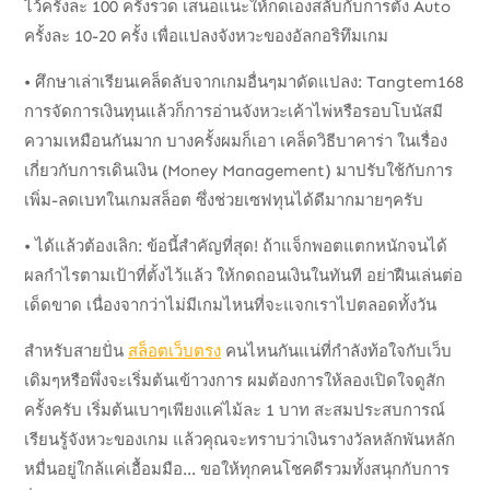
ไว้ครั้งละ 100 ครั้งรวด เสนอแนะให้กดเองสลับกับการตั้ง Auto
ครั้งละ 10-20 ครั้ง เพื่อแปลงจังหวะของอัลกอริทึมเกม
• ศึกษาเล่าเรียนเคล็ดลับจากเกมอื่นๆมาดัดแปลง: Tangtem168
การจัดการเงินทุนแล้วก็การอ่านจังหวะเค้าไพ่หรือรอบโบนัสมี
ความเหมือนกันมาก บางครั้งผมก็เอา เคล็ดวิธีบาคาร่า ในเรื่อง
เกี่ยวกับการเดินเงิน (Money Management) มาปรับใช้กับการ
เพิ่ม-ลดเบทในเกมสล็อต ซึ่งช่วยเซฟทุนได้ดีมากมายๆครับ
• ได้แล้วต้องเลิก: ข้อนี้สำคัญที่สุด! ถ้าแจ็กพอตแตกหนักจนได้
ผลกำไรตามเป้าที่ตั้งไว้แล้ว ให้กดถอนเงินในทันที อย่าฝืนเล่นต่อ
เด็ดขาด เนื่องจากว่าไม่มีเกมไหนที่จะแจกเราไปตลอดทั้งวัน
สำหรับสายปั่น
สล็อตเว็บตรง
คนไหนกันแน่ที่กำลังท้อใจกับเว็บ
เดิมๆหรือพึ่งจะเริ่มต้นเข้าวงการ ผมต้องการให้ลองเปิดใจดูสัก
ครั้งครับ เริ่มต้นเบาๆเพียงแค่ไม้ละ 1 บาท สะสมประสบการณ์
เรียนรู้จังหวะของเกม แล้วคุณจะทราบว่าเงินรางวัลหลักพันหลัก
หมื่นอยู่ใกล้แค่เอื้อมมือ… ขอให้ทุกคนโชคดีรวมทั้งสนุกกับการ