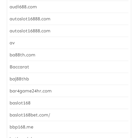
audi688.com
autoslot16888.com
autoslot16888.com
av
ba88th.com
Baccarat
baj88thb
bar4game24hr.com
baslot168
baslot168bet.com/
bbp168.me