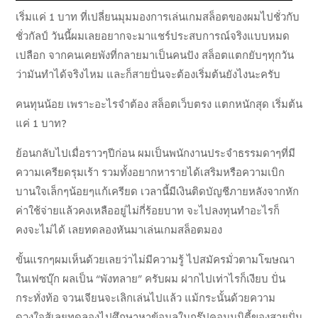
เริ่มแค่ 1 บาท ที่เปลี่ยนมุมมองการเล่นเกมสล็อตของผมไปชั่วกับ
ชั่วกัลป์ วันนี้ผมเลยอยากจะมาแชร์ประสบการณ์จริงแบบหมด
เปลือก จากคนเคยพังที่กลายมาเป็นคนปัง สล็อตแตกยับๆทุกวัน
ว่ามันทำได้จริงไหม และก็สายปั่นจะต้องเริ่มต้นยังไงนะครับ
คนทุนน้อย เพราะอะไรจำต้อง สล็อตเว็บตรง แตกหนักสุด เริ่มต้น
แค่ 1 บาท?
ย้อนกลับไปเมื่อราวๆปีก่อน ผมเป็นพนักงานประจำธรรมดาๆที่มี
ความเครียดรุมเร้า รวมทั้งอยากหารายได้เสริมหรือความเบิก
บานใจเล็กๆน้อยๆแก้เครียด เวลานี้มีเงินติดบัญชีภายหลังจากหัก
ค่าใช้จ่ายแล้วคงเหลืออยู่ไม่กี่ร้อยบาท จะไปลงทุนทำอะไรก็
คงจะไม่ได้ เลยทดลองหันมาเล่นเกมสล็อตมอง
ขั้นแรกๆผมเห็นด้วยเลยว่าไม่มีความรู้ ไปสมัครมั่วตามโฆษณา
ในเฟซบุ๊ก ผลเป็น “พังทลาย” ครับผม ฝากไปเท่าไรก็เงียบ ปั่น
กระทั่งท้อ จวนเจียนจะเลิกเล่นไปแล้ว แม้กระนั้นด้วยความ
ดวงใจสู้เลยทดลองไปศึกษาหาข้อมูลในกรุ๊ปคอมมูนิตี้ของสายปั่น