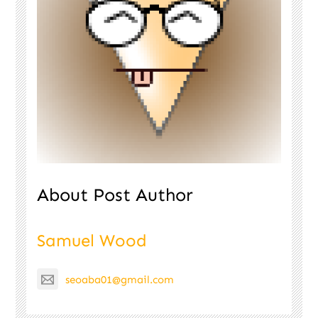
About Post Author
Samuel Wood
seoaba01@gmail.com