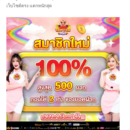
เว็บไซต์ตรง แตกหนักสุด