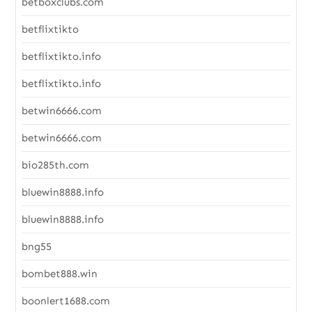
betboxclubs.com
betflixtikto
betflixtikto.info
betflixtikto.info
betwin6666.com
betwin6666.com
bio285th.com
bluewin8888.info
bluewin8888.info
bng55
bombet888.win
boonlert1688.com