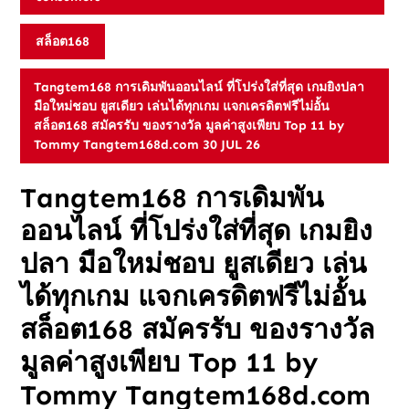
สล็อต168
Tangtem168 การเดิมพันออนไลน์ ที่โปร่งใส่ที่สุด เกมยิงปลา
มือใหม่ชอบ ยูสเดียว เล่นได้ทุกเกม แจกเครดิตฟรีไม่อั้น
สล็อต168 สมัครรับ ของรางวัล มูลค่าสูงเพียบ Top 11 by
Tommy Tangtem168d.com 30 JUL 26
Tangtem168 การเดิมพัน
ออนไลน์ ที่โปร่งใส่ที่สุด เกมยิง
ปลา มือใหม่ชอบ ยูสเดียว เล่น
ได้ทุกเกม แจกเครดิตฟรีไม่อั้น
สล็อต168 สมัครรับ ของรางวัล
มูลค่าสูงเพียบ Top 11 by
Tommy Tangtem168d.com