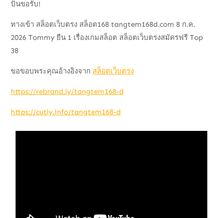
ปั่นขอรับ!
ทางเข้า สล็อตเว็บตรง สล็อต168 tangtem168d.com 8 ก.ค.
2026 Tommy ยืน 1 เรื่องเกมสล็อต สล็อตเว็บตรงสมัครฟรี Top
38
ขอขอบพระคุณอ้างอิงจาก
สล็อตเว็บตรง
https://rebrand.ly/tangtem168-d
https://cutly.info/tangtem168-d