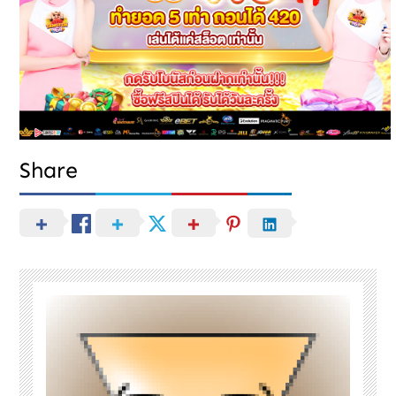
Share