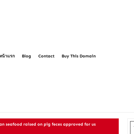
หน้าแรก
Blog
Contact
Buy This Domain
S
an seafood raised on pig feces approved for us
fo