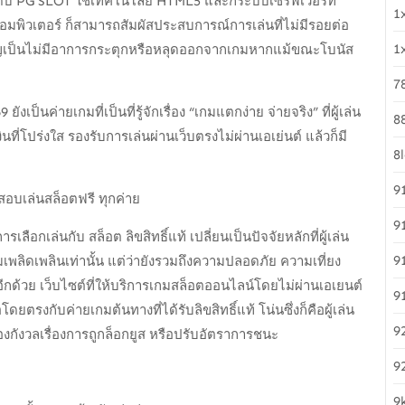
ะดับ PG SLOT ใช้เทคโนโลยี HTML5 และก็ระบบเซิร์ฟเวอร์ที่
1
อคอมพิวเตอร์ ก็สามารถสัมผัสประสบการณ์การเล่นที่ไม่มีรอยต่อ
1
ำคัญเป็นไม่มีอาการกระตุกหรือหลุดออกจากเกมหากแม้ขณะโบนัส
7
ป็นค่ายเกมที่เป็นที่รู้จักเรื่อง “เกมแตกง่าย จ่ายจริง” ที่ผู้เล่น
8
ี่โปร่งใส รองรับการเล่นผ่านเว็บตรงไม่ผ่านเอเย่นต์ แล้วก็มี
8
9
ทดสอบเล่นสล็อตฟรี ทุกค่าย
9
ลือกเล่นกับ สล็อต ลิขสิทธิ์แท้ เปลี่ยนเป็นปัจจัยหลักที่ผู้เล่น
91
เพลิดเพลินเท่านั้น แต่ว่ายังรวมถึงความปลอดภัย ความเที่ยง
อีกด้วย เว็บไซต์ที่ให้บริการเกมสล็อตออนไลน์โดยไม่ผ่านเอเยนต์
9
ดยตรงกับค่ายเกมต้นทางที่ได้รับลิขสิทธิ์แท้ โน่นซึ่งก็คือผู้เล่น
9
กังวลเรื่องการถูกล็อกยูส หรือปรับอัตราการชนะ
9
9