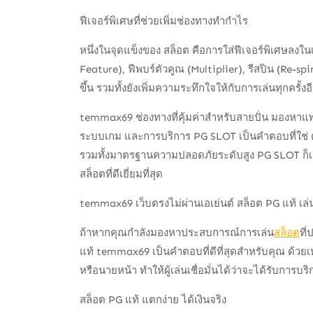
ฟีเจอร์พิเศษที่ช่วยเพิ่มช่องทางทำกำไร
หนึ่งในจุดแข็งของ สล็อต คือการใส่ฟีเจอร์พิเศษลงใน
Feature), ฟีพบร์ตัวคูณ (Multiplier), รีสปิน (Re-sp
ขึ้น รวมทั้งยังเพิ่มความระทึกใจให้กับการเล่นทุกครั้งอ
temmax69 ช่องทางที่คุ้มค่าสำหรับสายปั่น มองหาแพ
ระบบเกม และการบริการ PG SLOT เป็นคำตอบที่ใช่ ด
รวมทั้งมาตรฐานความปลอดภัยระดับสูง PG SLOT ก็เล
สล็อตที่ดีเยี่ยมที่สุด
temmax69 เว็บตรงไม่ผ่านเอเย่นต์ สล็อต PG แท้ เล่นง
ถ้าหากคุณกำลังมองหาประสบการณ์การเล่น
สล็อต
ที
แท้ temmax69 เป็นคำตอบที่ดีที่สุดสำหรับคุณ ด้วยเ
หรือนายหน้า ทำให้ผู้เล่นเชื่อมั่นได้ว่าจะได้รับการบ
สล็อต PG แท้ แตกง่าย ได้เงินจริง