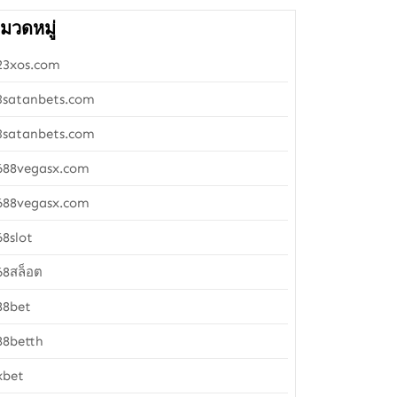
มวดหมู่
23xos.com
3satanbets.com
3satanbets.com
688vegasx.com
688vegasx.com
68slot
68สล็อต
88bet
88betth
xbet