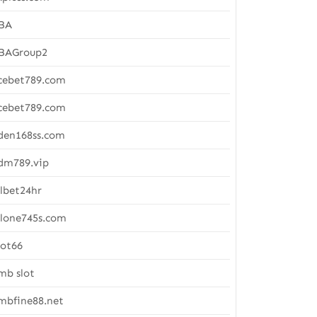
BA
BAGroup2
cebet789.com
cebet789.com
den168ss.com
dm789.vip
llbet24hr
llone745s.com
lot66
mb slot
mbfine88.net