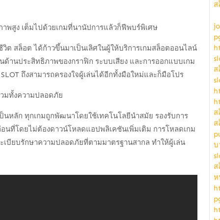
ส
j
สูง เต็มไปด้วยเกมที่นานัปการแล้วก็ฟีพบร์พิเศษ
p
h
วิต สล็อต ได้ก้าวขึ้นมาเป็นเลิศในผู้ให้บริการเกมสล็อตออนไลน์
s
ตาในด้านประสิทธิภาพของกราฟิก ระบบเสียง และการออกแบบเกม
ส
SLOT ถึงสามารถครองใจผู้เล่นได้อีกทั้งมือใหม่และก็มือโปร
s
h
รวมทั้งความปลอดภัย
h
ส
ป็นหลัก ทุกเกมถูกพัฒนาโดยใช้เทคโนโลยีนำสมัย รองรับการ
ส
คลื่อนที่โดยไม่ต้องดาวน์โหลดแอปพลิเคชันเพิ่มเติม การโหลดเกม
p
บระเบียบรักษาความปลอดภัยที่ตามมาตรฐานสากล ทำให้ผู้เล่น
บ
s
ส
ห
h
p
h