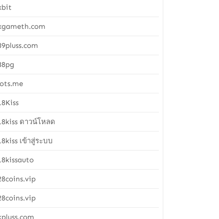
xbit
xgameth.com
89pluss.com
88pg
lots.me
18Kiss
18kiss ดาวน์โหลด
8kiss เข้าสู่ระบบ
18kissauto
28coins.vip
28coins.vip
kpluss.com