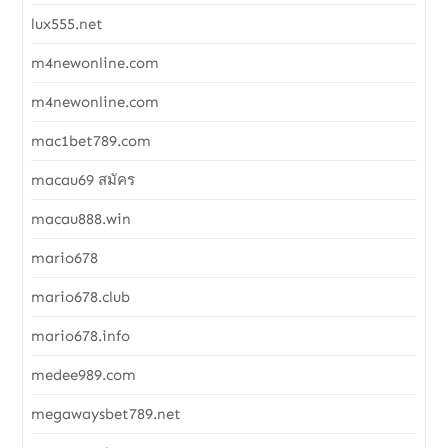
lux555.net
m4newonline.com
m4newonline.com
mac1bet789.com
macau69 สมัคร
macau888.win
mario678
mario678.club
mario678.info
medee989.com
megawaysbet789.net