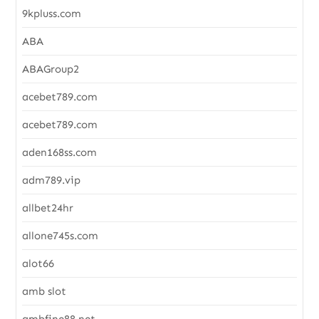
9kpluss.com
ABA
ABAGroup2
acebet789.com
acebet789.com
aden168ss.com
adm789.vip
allbet24hr
allone745s.com
alot66
amb slot
ambfine88.net