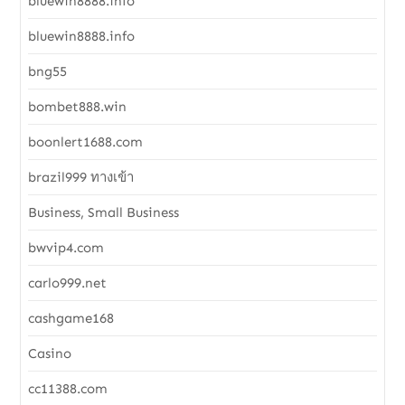
bluewin8888.info
bluewin8888.info
bng55
bombet888.win
boonlert1688.com
brazil999 ทางเข้า
Business, Small Business
bwvip4.com
carlo999.net
cashgame168
Casino
cc11388.com