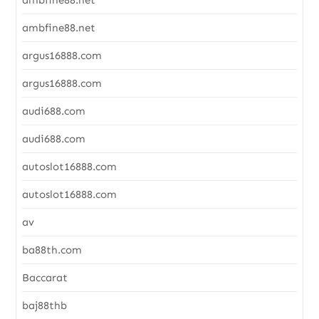
ambfine88.net
argus16888.com
argus16888.com
audi688.com
audi688.com
autoslot16888.com
autoslot16888.com
av
ba88th.com
Baccarat
baj88thb