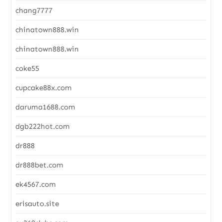
chang7777
chinatown888.win
chinatown888.win
coke55
cupcake88x.com
daruma1688.com
dgb222hot.com
dr888
dr888bet.com
ek4567.com
erisauto.site