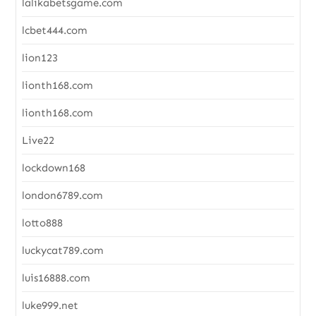
lalikabetsgame.com
lcbet444.com
lion123
lionth168.com
lionth168.com
Live22
lockdown168
london6789.com
lotto888
luckycat789.com
luis16888.com
luke999.net