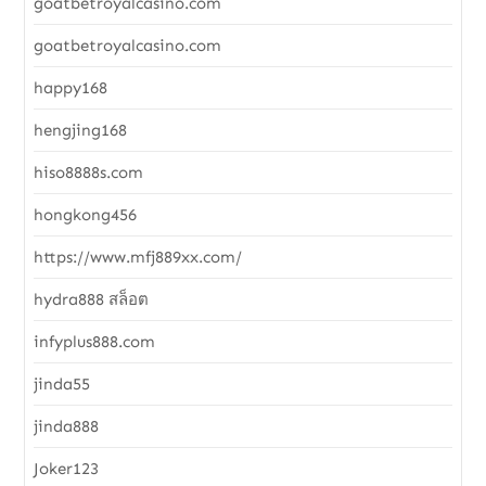
goatbetroyalcasino.com
goatbetroyalcasino.com
happy168
hengjing168
hiso8888s.com
hongkong456
https://www.mfj889xx.com/
hydra888 สล็อต
infyplus888.com
jinda55
jinda888
Joker123